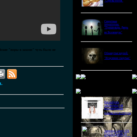
"Стрелы богов"
Секретные
территории.
"Пришельцы. Дверь
во Вселенную"
йские "воры в законе" чуть было не
Обманутые наукой.
"Исцеление смертью"
м.
Новое в блогах
Как выбрать
снотворное для
восстановления
режима после отпуска
Samsung Galaxy S26
Ultra vs Xiaomi 16