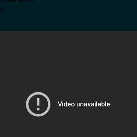
страны советов
03