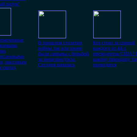
ый разум"
отмеченные
В прошлом столетии
Кто стоял за спиной
снимыми
войны так или иначе
каждого из 44-х
ями
были связаны с борьбой
президентов США? 
численными
за энергоресурсы.
какому принципу та
и, массовым
Сегодня началась
проводятся
 скота),