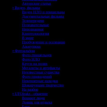
Авторские статьи
• Видео, фильмы
Видео НЛО и пришельцы
Документальные фильмы
Телепередачи
Познавательные
Непознанное
Криптозоология
В мире
Пробуждение и осознание
Anonymous
• Фотоальбом
Фото пришельцев
Фото НЛО
Круги на полях
Мегалиты и артефакты
Неизвестные существа
Фото привидений
Невероятные находки
Шокирующее творчество
На разбор
• UFOleaks - общение
Вещают люди
Домик для отдыха
Баня