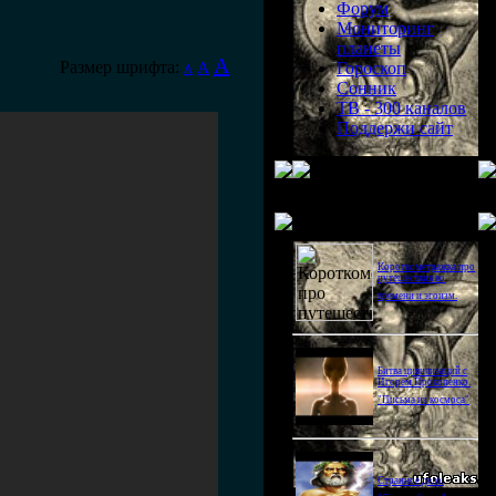
Форум
Мониторинг
планеты
A
Размер шрифта:
A
Гороскоп
A
Сонник
ТВ - 300 каналов
Поддержи сайт
Последнее видео
Короткометражка про
путешествия во
времени и эгоизм.
Битва цивилизаций с
Игорем Прокопенко.
"Письма из космоса"
Странное дело.