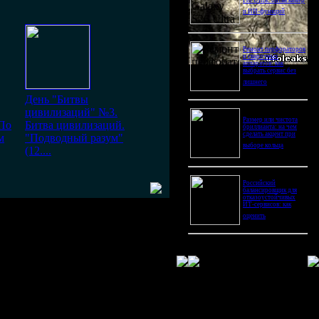
Pro Ultra: битва камер
и ИИ-функций
Ремонт перфораторов
и сварочных
аппаратов: как
выбрать сервис без
лишнего
День "Битвы
цивилизаций" №3.
Размер или чистота
По
Битва цивилизаций.
бриллианта: на чем
сделать акцент при
м
"Подводный разум"
выборе кольца
(12....
Российский
балансировщик для
отказоустойчивых
ИТ-сервисов: как
оценить