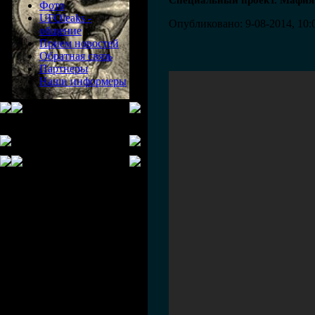
Специальный проект. Мафия 
Фото
UFOleaks -
Опубликовано: 9-08-2014, 10:
общение
Прием новостей
Обратная связь
Партнеры
Наши информеры