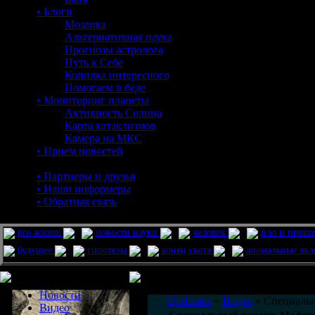
• Блоги
Мозаика
Альтернативная наука
Прогнозы астролога
Путь к Себе
Копилка интересного
Помогаем в беде
• Мониторинг планеты
Активность Солнца
Карта катаклизмов
Камера на МКС
• Прием новостей
• Партнеры и друзья
• Наши информеры
• Обратная связь
pro жизнь
новости науки
человек
нло и приш
будущее
гипотезы
конец света
аномальные яв
Меню сайта
Информация
Комментировать статьи на сайте 
Новости
UfoLeaks
»
Видео
» Специальн
Видео