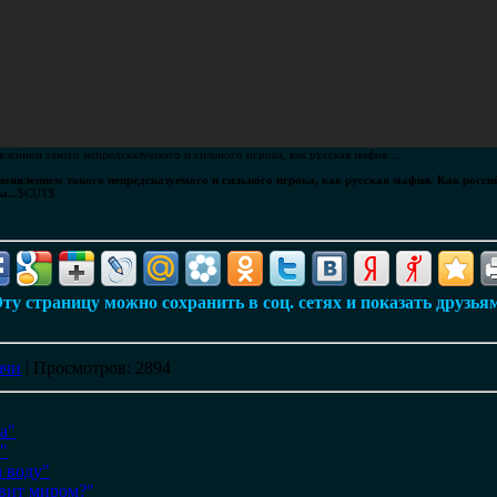
лением такого непредсказуемого и сильного игрока, как русская мафия....
оявлением такого непредсказуемого и сильного игрока, как русская мафия. Как росси
ы..
.$CUT$
ту страницу можно сохранить в соц. сетях и показать друзья
ачи
|
Просмотров
: 2894
а"
"
а воду"
авит миром?"