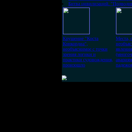
Битва цивилизаций. "Подводн
Крушение "Коста
Места, 
Конкордиа",
необъя
необъяснимое с точки
явлени
зрения логики и
(много
практики судовождения,
авариям
произошло
падежом