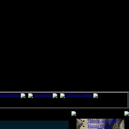
ые бедствия
животные
тайны истории
Разделы
Поиск по сайту
Наши блоги