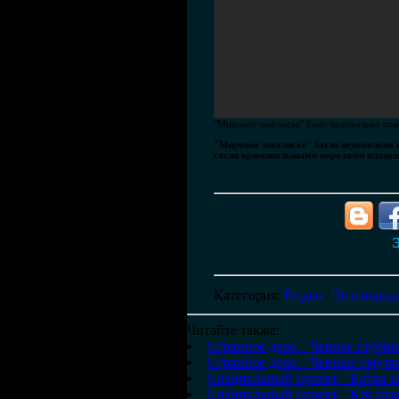
"Мировое закулисье" было недовольно появ
"Мировое закулисье" было недовольно п
стали криминальными королями планет
Э
Категория
:
Видео
/
Телеперед
Читайте также:
Странное дело. "Черная глубин
Странное дело. "Черные омуты
Специальный проект. "Битва з
Специальный проект. "Кто пр