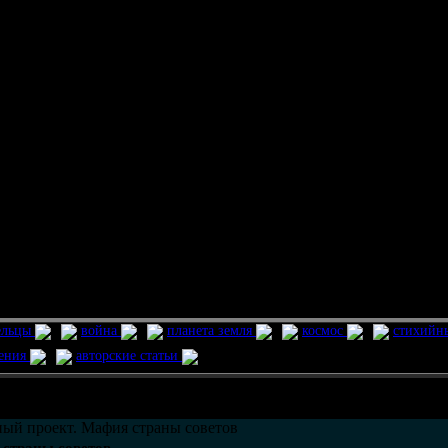
ельцы
война
планета земля
космос
стихийн
ления
авторские статьи
возможно только в течении
30
дней со дня публикации.
ый проект. Мафия страны советов