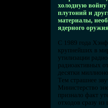
холодную войну 
плутоний и дру
материалы, необ
ядерного оружи
С 1989 года Хэнф
крупнейших в мир
утилизации радио
радиоактивных от
десятки миллионо
Тем страшнее зву
Министерство эн
признало факт ут
отходов сразу из