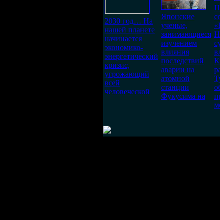
П
Японские
с
2030 год… На
ученые,
«
нашей планете
занимающиеся
Н
начинается
изучением
с
экономико-
влияния
в
энергетический
последствий
К
кризис,
аварии на
р
угрожающий
атомной
Т
всей
станции
о
человеческой
Фукусима на
п
м