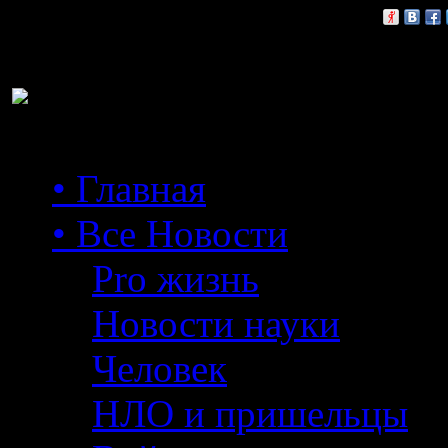
Расскажи друзьям:
• Главная
• Все Новости
Pro жизнь
Новости науки
Человек
НЛО и пришельцы