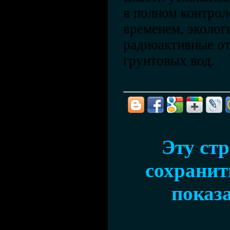
в полном контрол
временем, эколог
радиоактивные о
грунтовых вод.
Эту ст
сохранить
показ