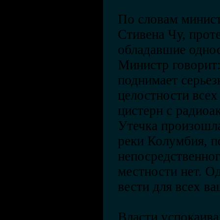
По словам минис
Стивена Чу, прот
обладавшие одно
Министр говорит:
поднимает серьез
целостности всех
цистерн с радиоа
Утечка произошла
реки Колумбия, п
непосредственног
местности нет. О
вести для всех в
Власти успокаива