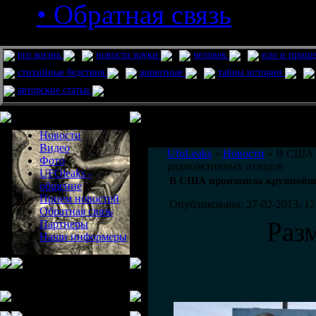
• Обратная связь
pro жизнь
новости науки
человек
нло и приш
стихийные бедствия
животные
тайны истории
авторские статьи
Меню сайта
Информация
Комментировать статьи на сайте 
Новости
публикации.
Видео
UfoLeaks
»
Новости
» В США 
Фото
радиоактивных отходов
UFOleaks -
В США произошла крупнейша
общение
Прием новостей
Опубликовано: 27-02-2013, 12
Обратная связь
Раз
Партнеры
Наши информеры