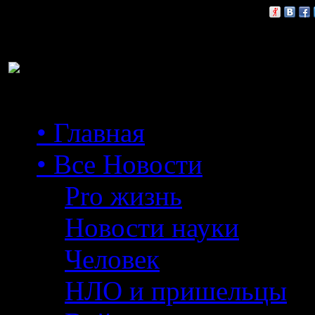
Расскажи друзьям:
• Главная
• Все Новости
Pro жизнь
Новости науки
Человек
НЛО и пришельцы