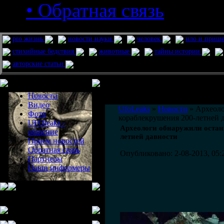
• Обратная связь
pro жизнь
новости науки
человек
нло и приш
стихийные бедствия
животные
тайны истории
авторские статьи
Меню сайта
Информация
Комментировать статьи на сайте 
Новости
публикации.
Видео
UfoLeaks
»
Новости
» Археоло
Фото
кораблекрушения 200-летней 
UFOleaks -
Археологи обнаружили остан
общение
летней давности
Прием новостей
Обратная связь
Опубликовано: 2-08-2013, 05:
Партнеры
Наши информеры