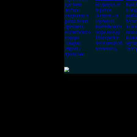
сделали
Недалеко от
Кажд
жуткое
берегов
в мор
открытие в
Латвии – в
рыба
развалинах
глубинах
Мекс
древнего
Балтийского
зали
египетского
моря между
новы
города
Швецией и
Како
Аварис.
Финляндией,
мута
Рядом с
возможно,
этот 
тронным