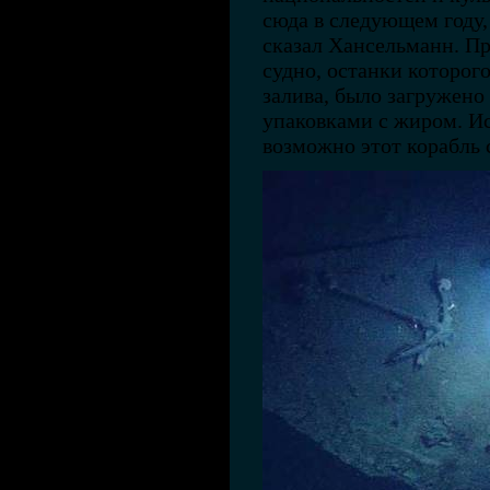
сюда в следующем году, 
сказал Хансельманн. Пр
судно, останки которог
залива, было загружен
упаковками с жиром. И
возможно этот корабль 