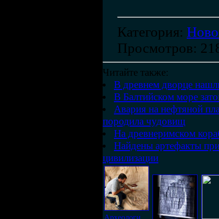
Категория
:
Ново
Просмотров
: 21
Читайте также:
В древнем дворце нашл
В Балтийском море зат
Авария на нефтяной пл
породила чудовищ
На древнеримском кора
Найдены артефакты при
цивилизации
Археологи