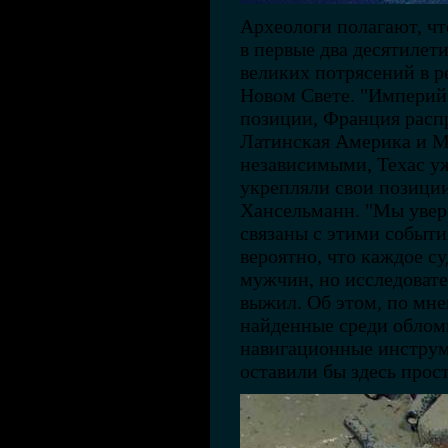
Археологи полагают, что
в первые два десятилети
великих потрясений в р
Новом Свете. "Империй
позиции, Франция распр
Латинская Америка и М
независимыми, Техас у
укрепляли свои позиции
Хансельманн. "Мы увере
связаны с этими событи
вероятно, что каждое су
мужчин, но исследовате
выжил. Об этом, по мне
найденные среди облом
навигационные инструм
оставили бы здесь прост