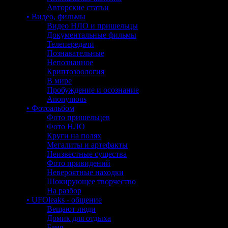
Авторские статьи
• Видео, фильмы
Видео НЛО и пришельцы
Документальные фильмы
Телепередачи
Познавательные
Непознанное
Криптозоология
В мире
Пробуждение и осознание
Anonymous
• Фотоальбом
Фото пришельцев
Фото НЛО
Круги на полях
Мегалиты и артефакты
Неизвестные существа
Фото привидений
Невероятные находки
Шокирующее творчество
На разбор
• UFOleaks - общение
Вещают люди
Домик для отдыха
Баня