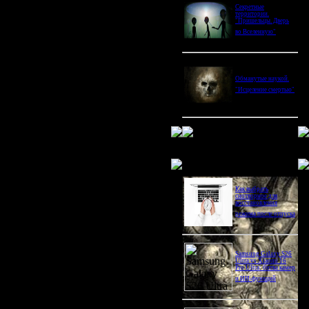
Секретные
территории.
"Пришельцы. Дверь
во Вселенную"
Обманутые наукой.
"Исцеление смертью"
Новое в блогах
Как выбрать
снотворное для
восстановления
режима после отпуска
Samsung Galaxy S26
Ultra vs Xiaomi 16
Pro Ultra: битва камер
и ИИ-функций