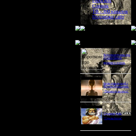
Гороскоп
Сонник
ТВ - 300 каналов
Поддержи сайт
Последнее видео
Короткометражка про
путешествия во
времени и эгоизм.
Битва цивилизаций с
Игорем Прокопенко.
"Письма из космоса"
Странное дело.
"Стрелы богов"