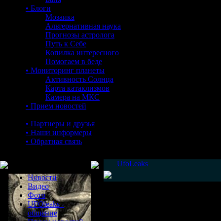
• Блоги
Мозаика
Альтернативная наука
Прогнозы астролога
Путь к Себе
Копилка интересного
Помогаем в беде
• Мониторинг планеты
Активность Солнца
Карта катаклизмов
Камера на МКС
• Прием новостей
• Партнеры и друзья
• Наши информеры
• Обратная связь
Меню сайта
UfoLeaks
Новости
Видео
Фото
UFOleaks -
общение