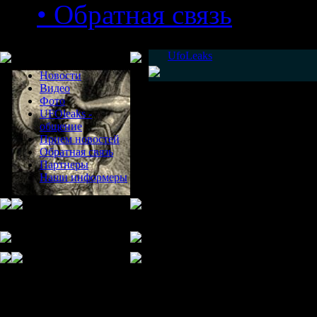
• Обратная связь
Меню сайта
UfoLeaks
Новости
Видео
Фото
UFOleaks -
общение
Прием новостей
Обратная связь
Партнеры
Наши информеры