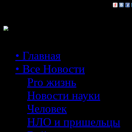
Расскажи друзьям:
• Главная
• Все Новости
Pro жизнь
Новости науки
Человек
НЛО и пришельцы