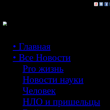
Расскажи друзьям:
• Главная
• Все Новости
Pro жизнь
Новости науки
Человек
НЛО и пришельцы