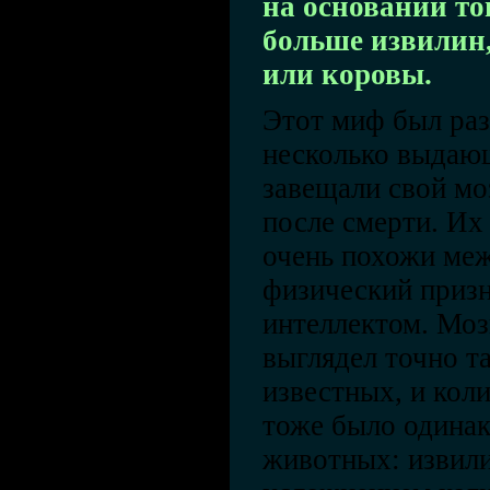
на основании тог
больше извилин,
или коровы.
Этот миф был раз
несколько выдаю
завещали свой мо
после смерти. Их
очень похожи меж
физический призн
интеллектом. Моз
выглядел точно та
известных, и кол
тоже было одинак
животных: извили