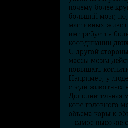
почему более кру
больший мозг, но
массивных живот
им требуется бол
координации дви
С другой стороны
массы мозга дейс
повышать когнит
Например, у люд
среди животных н
Дополнительная м
коре головного м
объема коры к об
– самое высокое 