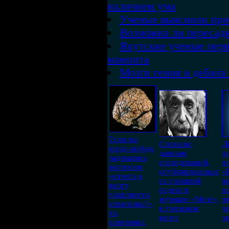
наличием ума
Ученые выяснили при
Возможна ли пересадк
Якутские ученые перв
мамонта
Мозги гения и дебила
Если вы
Согласно
Л
когда-нибудь
данным
з
задавались
исследований,
в
вопросом
опубликованных
«
«отчего в
на прошлой
к
мозгу
неделе в
в
появляются
журнале «Мозг»,
п
извилины?»,
в головном
ч
то,
мозге
м
наверняка,