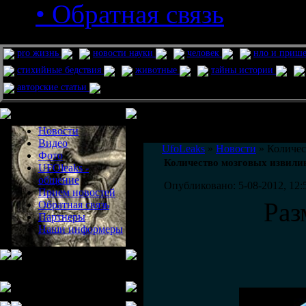
• Обратная связь
pro жизнь
новости науки
человек
нло и приш
стихийные бедствия
животные
тайны истории
авторские статьи
Меню сайта
Информация
Комментировать статьи на сайте 
Новости
публикации.
Видео
UfoLeaks
»
Новости
» Количес
Фото
Количество мозговых извилин
UFOleaks -
общение
Опубликовано: 5-08-2012, 12:
Прием новостей
Раз
Обратная связь
Партнеры
Наши информеры