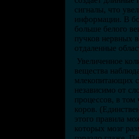
создает длинные 
сигналы, что уве
информации. В бо
больше белого ве
пучков нервных 
отдаленные облас
Увеличенное коли
вещества наблюда
млекопитающих с
независимо от сл
процессов, в том
коров. (Единстве
этого правила мо
которых мозг раз
гораздо глаже. П