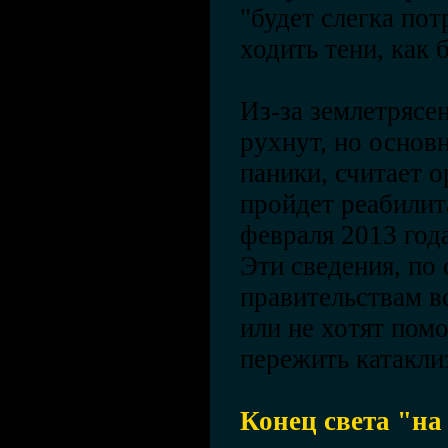
"будет слегка пот
ходить тени, как 
Из-за землетрясе
рухнут, но основ
паники, считает 
пройдет реабилит
февраля 2013 год
Эти сведения, по
правительствам вс
или не хотят пом
пережить катакли
Конец света "на