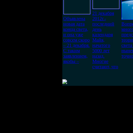
21 декабря
Объявлена
2012г.-
новая дата
последний
Вопр
конца света,
день
мног
и она уже
календаря
предс
совсем скоро
Майя,
теори
– 21 декабря.
начатого
света
С таким
5000 лет
ныне
заявлением,
назад.
точно
якобы –
Многие
считают, что