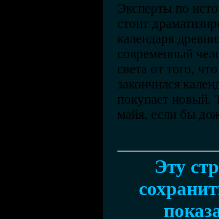
Эксперты по исто
стоит драматизир
календаря древни
современный чело
света от того, что
закончился календ
покупает новый. 
майя, если бы до
Эту ст
сохранить
показ