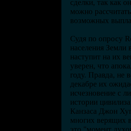
сделки, так как о
можно рассчитать
возможных выпла
Судя по опросу R
населения Земли в
наступит на их в
уверен, что апок
году. Правда, не 
декабре их ожида
исчезновение с л
истории цивилиза
Канзаса Джон Хуп
многих верящих в 
это "момент духо