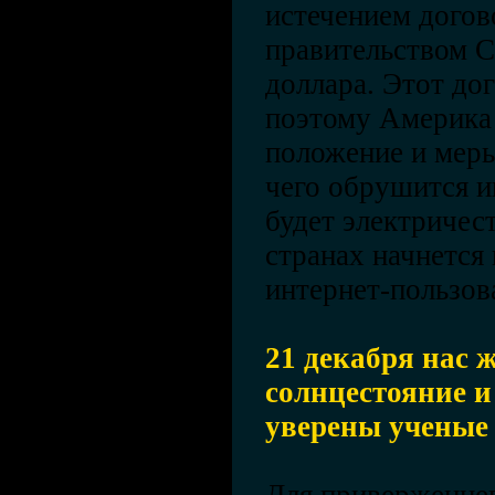
истечением дого
правительством 
доллара. Этот дог
поэтому Америка 
положение и меры
чего обрушится и
будет электричес
странах начнется
интернет-пользов
21 декабря нас 
солнцестояние и
уверены ученые