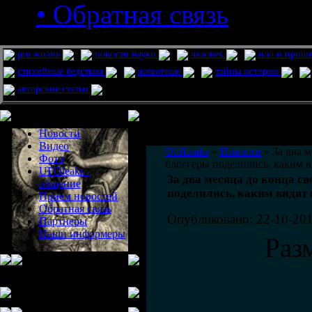
• Обратная связь
pro жизнь
новости науки
человек
нло и приш
стихийные бедствия
животные
тайны истории
авторские статьи
Меню сайта
Информация
Комментировать статьи на сайте 
Новости
публикации.
Видео
UfoLeaks
»
Новости
» За два м
Фото
блоггеры поделились, каким в
UFOleaks -
За два месяца до конца с
общение
поделились, каким видят 
Прием новостей
Обратная связь
Опубликовано: 22-10-201
Партнеры
Наши информеры
Раз