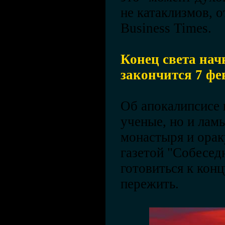
не катаклизмов, о
Business Times.
Конец света нач
закончится 7 фе
Об апокалипсисе 
ученые, но и лам
монастыря и ора
газетой "Собесед
готовиться к конц
пережить.