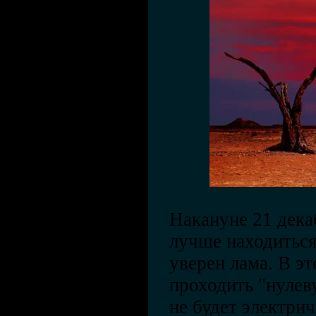
Накануне 21 дек
лучше находиться
уверен лама. В э
проходить "нулев
не будет электрич