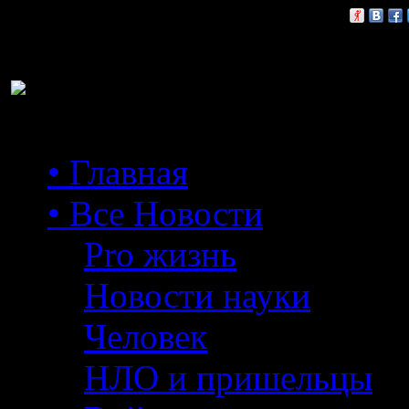
Расскажи друзьям:
• Главная
• Все Новости
Pro жизнь
Новости науки
Человек
НЛО и пришельцы