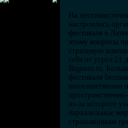
На пессимистичны
настроились орга
фестиваля в Латв
этому вопросы пр
страховую компан
себя от угроз 21 
Bigness.ru. Больш
фестиваля беспок
инопланетянами и
пространственно-
из-за которого уч
параллельные ми
страховщикам при