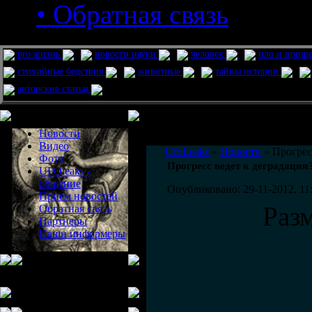
• Обратная связь
pro жизнь
новости науки
человек
нло и приш
стихийные бедствия
животные
тайны истории
авторские статьи
Меню сайта
Информация
Комментировать статьи на сайте 
Новости
публикации.
Видео
UfoLeaks
»
Новости
» Прогрес
Фото
Прогресс ведет к деградации
UFOleaks -
общение
Опубликовано: 29-11-2012, 11
Прием новостей
Раз
Обратная связь
Партнеры
Наши информеры