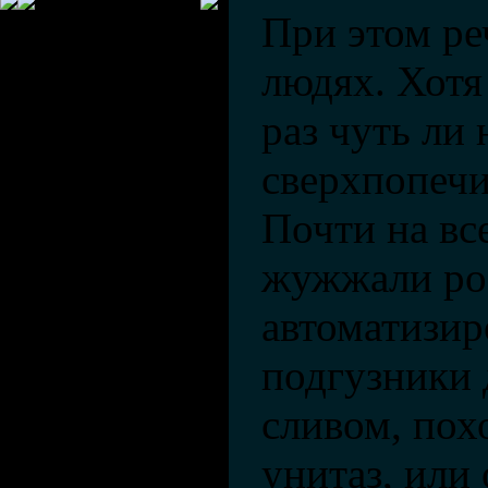
При этом ре
людях. Хотя
раз чуть ли
сверхпопеч
Почти на вс
жужжали ро
автоматизи
подгузники 
сливом, по
унитаз, или