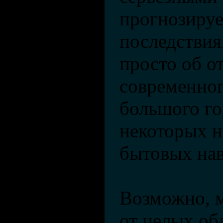
прогнозиру
последствия
просто об о
современно
большого го
некоторых 
бытовых на
Возможно, 
от целых об