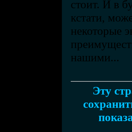
стоит. И в б
кстати, може
некоторые 
преимущест
нашими...
Эту ст
сохранить
показа