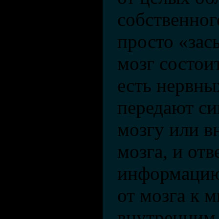
собственног
просто «зас
мозг состоит
есть нервны
передают си
мозгу или в
мозга, и отв
информацию
от мозга к 
внутренним 