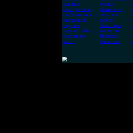
данным
ученые
исследований,
объявили о
опубликованных
создании
на прошлой
робота,
неделе в
мыслящего,
журнале «Мозг»,
как человек
в головном
Прогноз
мозге
фантастов