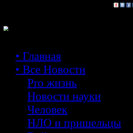
Расскажи друзьям:
• Главная
• Все Новости
Pro жизнь
Новости науки
Человек
НЛО и пришельцы