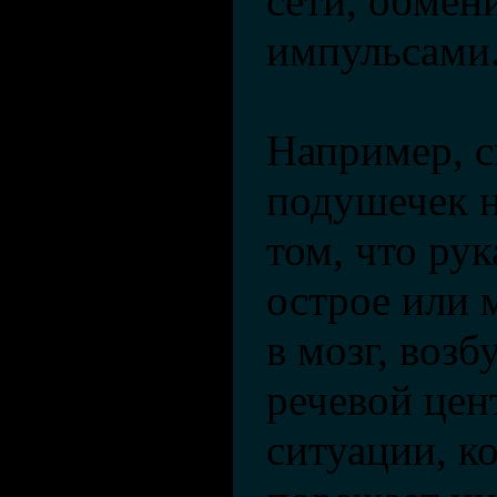
сети, обмен
импульсами
Например, с
подушечек н
том, что ру
острое или 
в мозг, воз
речевой цен
ситуации, к