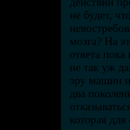
действий пр
не будет, чт
невостребов
мозга? На э
ответа пока 
не так уж д
эру машин и
два поколен
отказыватьс
которая для