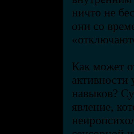
ничто не бе
они со врем
«отключают
Как может о
активности 
навыков? С
явление, ко
неиропсихо
сенсорной и