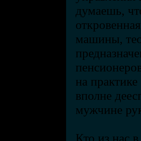
думаешь, чт
откровенная
машины, те
предназначе
пенсионеров
на практик
вполне дее
мужчине рук
Кто из нас в