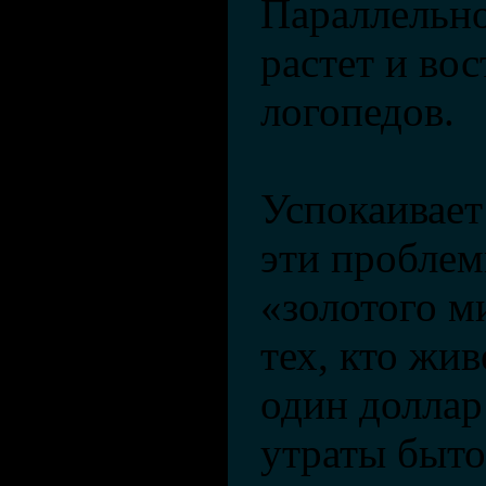
Параллельно
растет и во
логопедов.
Успокаивает 
эти проблем
«золотого м
тех, кто жив
один доллар
утраты быто