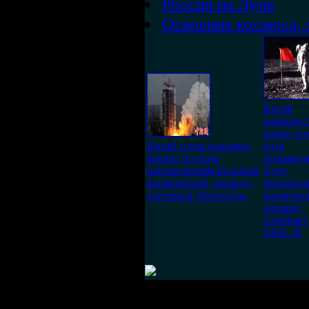
Россия на Луне
Освоение космоса, 
Китай
намерен 
конце эт
Китай готов покорять
года
космос по всем
отправит
направлениям.Большой
Луну
космический «развод»
беспило
состоялся. Ничего не
космичес
аппарат,
сообщает
NHK. В