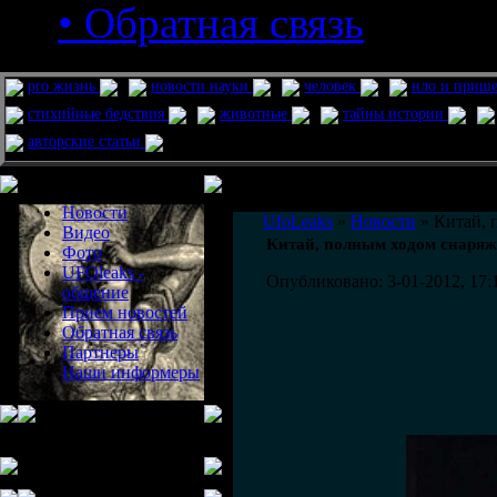
• Обратная связь
pro жизнь
новости науки
человек
нло и приш
стихийные бедствия
животные
тайны истории
авторские статьи
Меню сайта
Информация
Комментировать статьи на сайте 
Новости
UfoLeaks
»
Новости
» Китай, 
Видео
Китай, полным ходом снаряж
Фото
UFOleaks -
Опубликовано: 3-01-2012, 17:
общение
Прием новостей
Обратная связь
Партнеры
Наши информеры