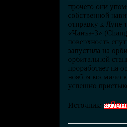
прочего они упом
собственной нави
отправку к Луне 
«Чанъэ-3» (Chang
поверхность спут
запустила на орб
орбитальной стан
проработает на ор
ноября космичес
успешно пристыко
«Лен
Источник: