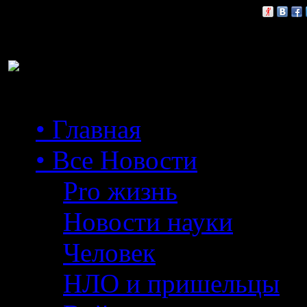
Расскажи друзьям:
• Главная
• Все Новости
Pro жизнь
Новости науки
Человек
НЛО и пришельцы