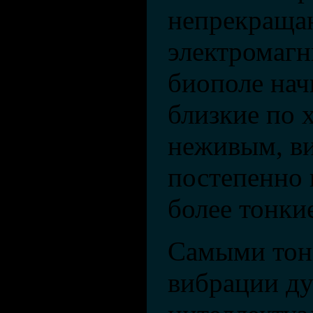
непрекраща
электромаг
биополе нач
близкие по 
неживым, ви
постепенно
более тонки
Самыми тонк
вибрации ду