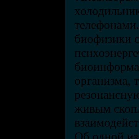
холодильни
телефонами.
биофизики о
психоэнерге
биоинформа
организма, 
резонансную
живым скоп
взаимодейст
Об одной из