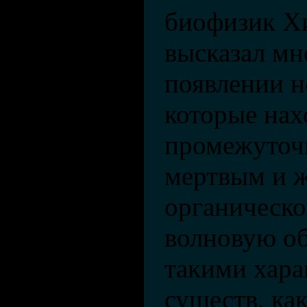
биофизик Х
высказал мне
появлении н
которые нахо
промежуточ
мертвым и 
органическо
волновую об
такими хар
существ, ка