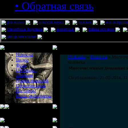
• Обратная связь
pro жизнь
новости науки
человек
нло и приш
стихийные бедствия
животные
тайны истории
авторские статьи
Меню сайта
Информация
Комментировать статьи на сайте 
Новости
UfoLeaks
»
Новости
» Многочи
Видео
человека
Фото
Многочисленные домашние э
UFOleaks -
общение
Опубликовано: 21-02-2014, 11
Прием новостей
Обратная связь
Партнеры
Наши информеры