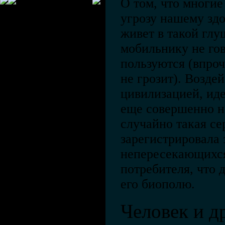
О том, что многи
угрозу нашему здо
живет в такой глуш
мобильнику не го
пользуются (впроч
не грозит). Возде
цивилизацией, иде
еще совершенно не
случайно такая се
зарегистрировала
непересекающихс
потребителя, что 
его биополю.
Человек и д