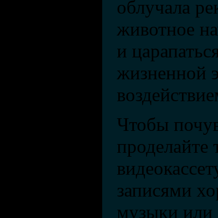
облучала ре
животное на
и царапатьс
жизненной э
воздействие
Чтобы почув
проделайте 
видеокассет
записями хо
музыки или 