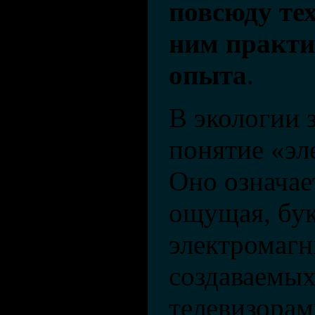
повсюду те
ним практи
опыта
.
В экологии 
понятие «эл
Оно означает
ощущая, бук
электромагн
создаваемых
телевизорам