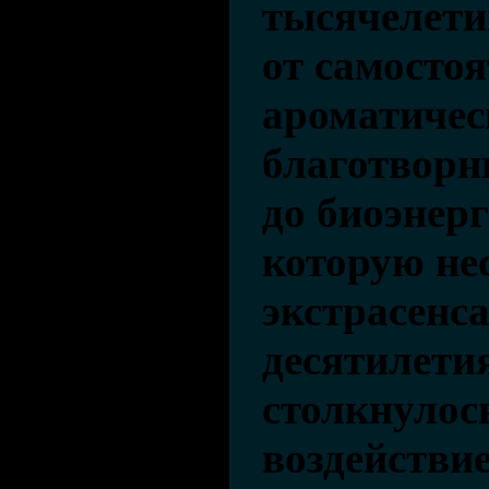
тысячелети
от самосто
ароматичес
благотворн
до биоэнер
которую нес
экстрасенс
десятилети
столкнулос
воздействи