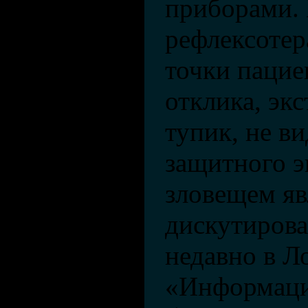
приборами. 
рефлексотер
точки пацие
отклика, эк
тупик, не ви
защитного э
зловещем яв
дискутирова
недавно в Л
«Информаци