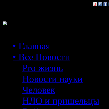
Расскажи друзьям:
• Главная
• Все Новости
Pro жизнь
Новости науки
Человек
НЛО и пришельцы