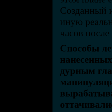
Созданный и
иную реальн
часов после 
Способы ле
нанесенных
дурным гла
манипуляци
вырабатыва
оттачивали