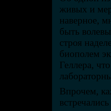
живых и ме
наверное, м
быть волевы
строя наде
биополем эк
Геллера, чт
лабораторн
Впрочем, ка
встречались