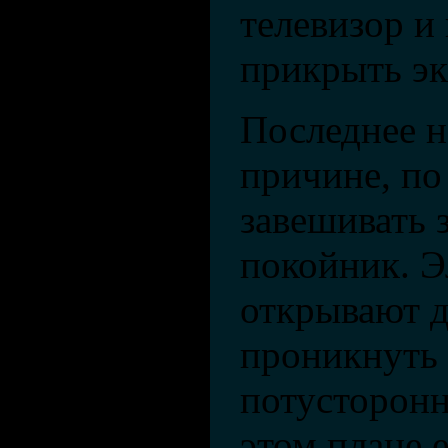
телевизор и
прикрыть эк
Последнее н
причине, по
завешивать з
покойник. 
открывают д
проникнуть
потусторонн
этом плане е