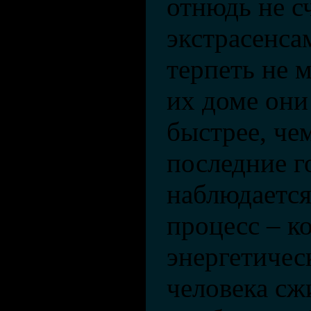
отнюдь не с
экстрасенса
терпеть не 
их доме они
быстрее, че
последние г
наблюдаетс
процесс – к
энергетичес
человека сж