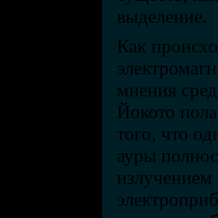
выделение.
Как происх
электромаг
мнения сред
Йокото полаг
того, что од
ауры полнос
излучением 
электроприб