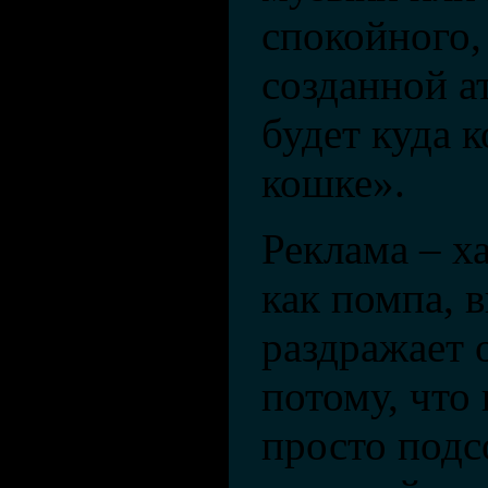
спокойного,
созданной а
будет куда 
кошке».
Реклама – х
как помпа, в
раздражает 
потому, что
просто под