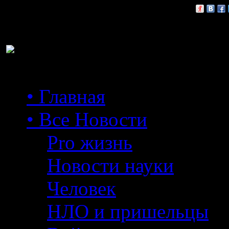
Расскажи друзьям:
• Главная
• Все Новости
Pro жизнь
Новости науки
Человек
НЛО и пришельцы