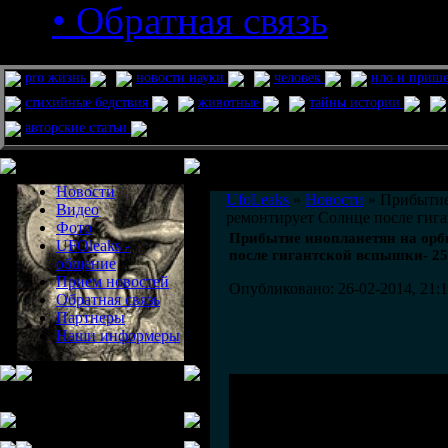
• Обратная связь
pro жизнь
новости науки
человек
нло и приш
стихийные бедствия
животные
тайны истории
авторские статьи
Меню сайта
Информация
Комментировать статьи на сайте 
Новости
UfoLeaks
»
Новости
» Прибытие
Видео
ремонтирует Солнце после гига
Фото
Прибытие инопланетян на орб
UFOleaks -
после гигантской вспышки- 25
общение
Прием новостей
Опубликовано: 26-02-2014, 21:
Обратная связь
Партнеры
Наши информеры