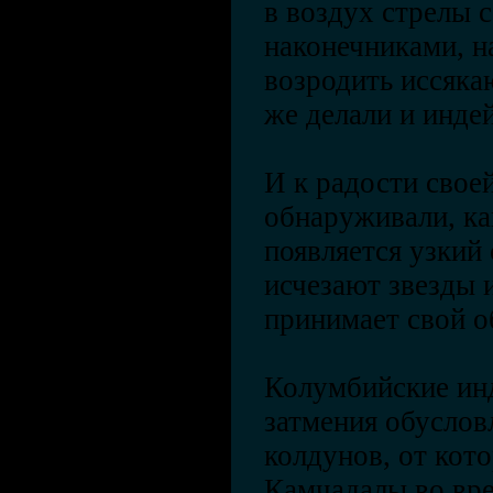
в воздух стрелы 
наконечниками, н
возродить иссяка
же делали и инде
И к радости свое
обнаруживали, ка
появляется узкий
исчезают звезды 
принимает свой 
Колумбийские инд
затмения обуслов
колдунов, от кот
Камчадалы во вре