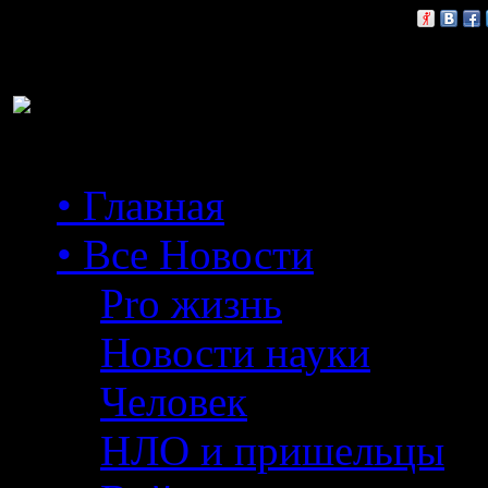
Расскажи друзьям:
• Главная
• Все Новости
Pro жизнь
Новости науки
Человек
НЛО и пришельцы