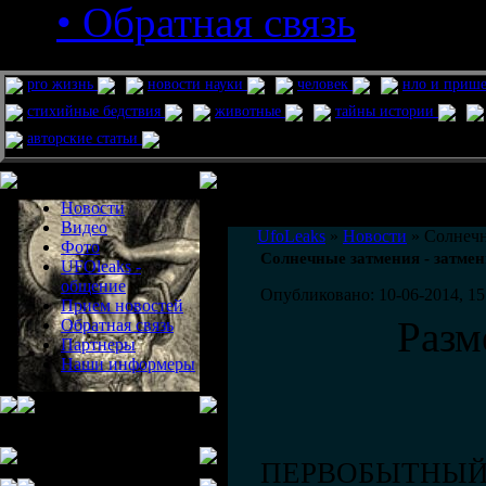
• Обратная связь
pro жизнь
новости науки
человек
нло и приш
стихийные бедствия
животные
тайны истории
авторские статьи
Меню сайта
Информация
Комментировать статьи на сайте 
Новости
публикации.
Видео
UfoLeaks
»
Новости
» Солнечн
Фото
Солнечные затмения - затмен
UFOleaks -
общение
Опубликовано: 10-06-2014, 15
Прием новостей
Разм
Обратная связь
Партнеры
Наши информеры
ПЕРВОБЫТНЫЙ 