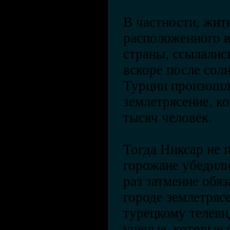
В частности, жит
расположенного в
страны, ссылались
вскоре после солн
Турции произошл
землетрясение, к
тысяч человек.
Тогда Никсар не п
горожане убедили 
раз затмение обяз
городе землетряс
турецкому телев
ученые, которые 