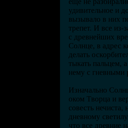
еще не разбирали
удивительное и д
вызывало в них 
трепет. И все из-
с древнейших вр
Солнце, в адрес 
делать оскорбите
тыкать пальцем, 
нему с гневными 
Изначально Солн
оком Творца и вер
совесть нечиста, 
дневному светилу
что все древние 