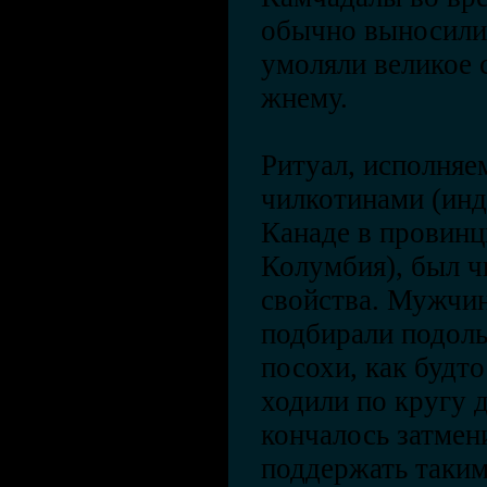
обычно выносили 
умоляли великое 
жнему.
Ритуал, исполняе
чилкотинами (ин
Канаде в провинц
Колумбия), был ч
свойства. Мужчи
подбирали подолы
посохи, как будто
ходили по кругу д
кончалось затмен
поддержать таки