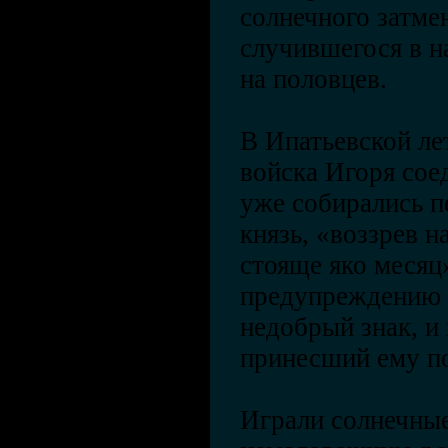
солнечного затмен
случившегося в н
на половцев.
В Ипатьевской ле
войска Игоря сое
уже собирались пе
князь, «воззрев н
стояще яко месяц»
предупреждению б
недобрый знак, и
принесший ему п
Играли солнечные