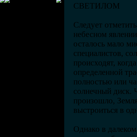
СВЕТИЛОМ
Следует отметить
небесном явлении
осталось мало ми
специалистов, со
происходят, когда
определенной тра
полностью или ча
солнечный диск. 
произошло, Земля
выстроиться в од
Однако в далеком