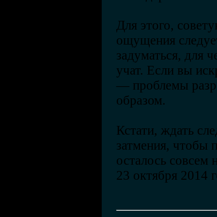
Для этого, совет
ощущения следует
задуматься, для ч
учат. Если вы иск
— проблемы разр
образом.
Кстати, ждать сл
затмения, чтобы 
осталось совсем 
23 октября 2014 г