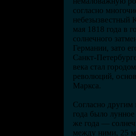
немаловажную рол
согласно многочи
небезызвестный К
мая 1818 года в г
солнечного затме
Германии, зато е
Санкт-Петербурге
века стал городо
революций, основ
Маркса.
Согласно другим 
года было лунное 
же года — солнеч
между ними, 25 м