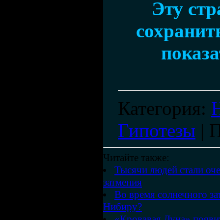
Эту ст
сохранить
показа
Категория
:
Гипотезы
|
П
Читайте также:
Тысячи людей стали оч
затмения
Во время солнечного за
Нибиру?
«Кровавая Луна» появит