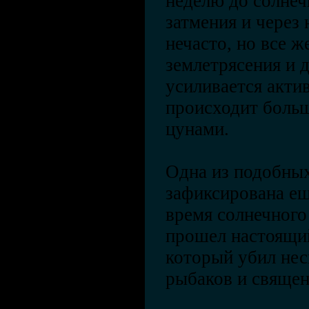
неделю до солнеч
затмения и через 
нечасто, но все ж
землетрясения и 
усиливается акти
происходит больш
цунами.
Одна из подобных
зафиксирована еще
время солнечного
прошел настоящи
который убил не
рыбаков и свяще