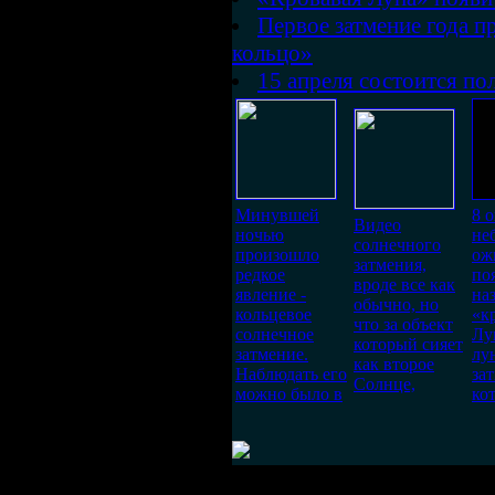
Первое затмение года п
кольцо»
15 апреля состоится по
Минувшей
8 о
Видео
ночью
не
солнечного
произошло
ож
затмения,
редкое
по
вроде все как
явление -
на
обычно, но
кольцевое
«к
что за объект
солнечное
Лу
который сияет
затмение.
лу
как второе
Наблюдать его
за
Солнце,
можно было в
ко