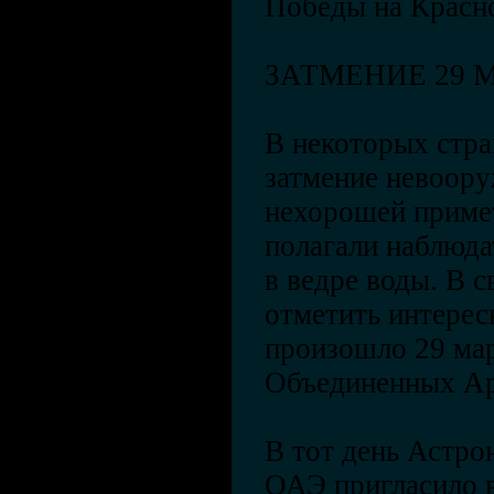
Победы на Красн
ЗАТМЕНИЕ 29 
В некоторых стра
затмение невоору
нехорошей приме
полагали наблюда
в ведре воды. В с
отметить интерес
произошло 29 мар
Объединенных Ар
В тот день Астро
ОАЭ пригласило 