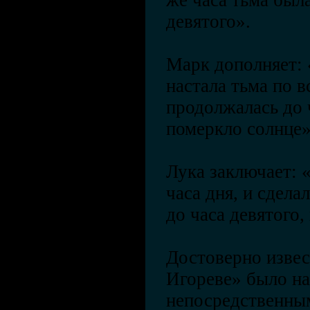
же часа тьма была
девятого».
Марк дополняет: 
настала тьма по в
продолжалась до ч
померкло солнце
Лука заключает: 
часа дня, и сдела
до часа девятого,
Достоверно извес
Игореве» было на
непосредственным