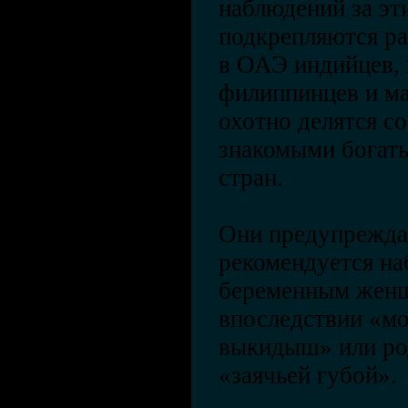
наблюдений за эт
подкрепляются р
в ОАЭ индийцев, 
филиппинцев и ма
охотно делятся с
знакомыми богат
стран.
Они предупреждаю
рекомендуется на
беременным женщ
впоследствии «м
выкидыш» или род
«заячьей губой».