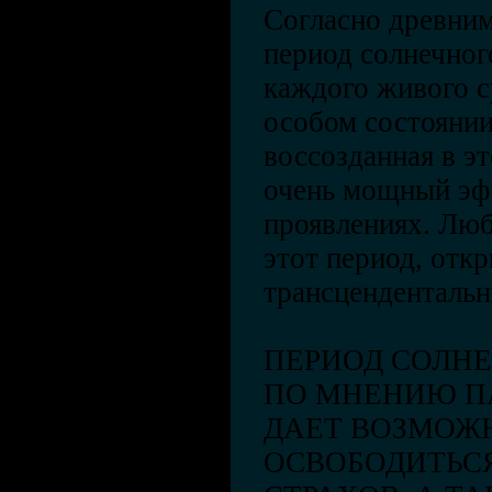
Согласно древним
период солнечног
каждого живого с
особом состоянии
воссозданная в э
очень мощный эф
проявлениях. Люб
этот период, отк
трансценденталь
ПЕРИОД СОЛН
ПО МНЕНИЮ П
ДАЕТ ВОЗМОЖН
ОСВОБОДИТЬС