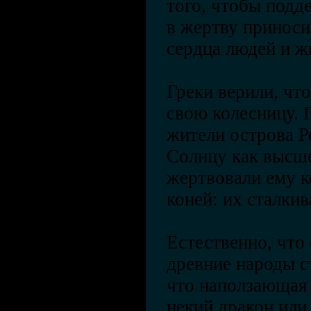
того, чтобы подд
в жертву принос
сердца людей и 
Греки верили, чт
свою колесницу. 
жители острова Р
Солнцу как высше
жертвовали ему к
коней: их сталкив
Естественно, что
древние народы с
что наползающая 
некий дракон ил