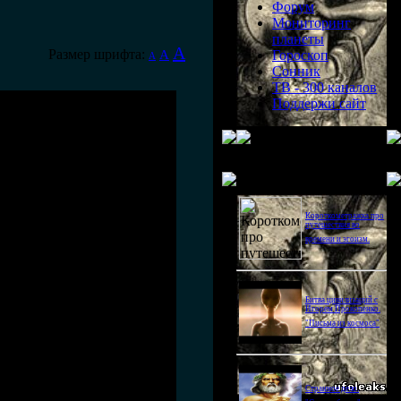
Форум
Мониторинг
планеты
A
Размер шрифта:
A
Гороскоп
A
Сонник
ТВ - 300 каналов
Поддержи сайт
Последнее видео
Короткометражка про
путешествия во
времени и эгоизм.
Битва цивилизаций с
Игорем Прокопенко.
"Письма из космоса"
Странное дело.