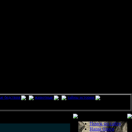
ые бедствия
животные
тайны истории
Разделы
Поиск по сайту
Наши блоги