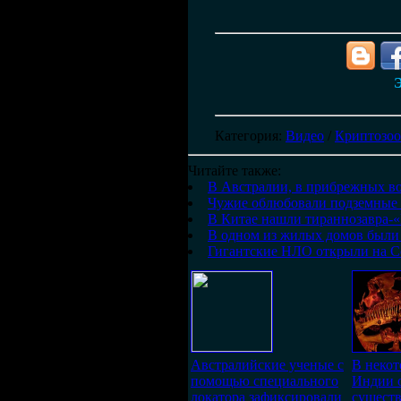
Э
Категория
:
Видео
/
Криптозоо
Читайте также:
В Австралии, в прибрежных во
Чужие облюбовали подземные
В Китае нашли тираннозавра-
В одном из жилых домов были
Гигантские НЛО открыли на Со
Австралийские ученые с
В некот
помощью специального
Индии 
локатора зафиксировали
существ