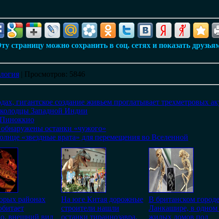
ту страницу можно сохранить в соц. сетях и показать друзья
логия
|
Просмотров
: 5846
дах, гигантское создание живьем проглатывает трехметровых ак
 колодцы Западной Индии
«Пиноккио
 обнаружены останки «чужого»
лнце «звездные врата» для перемещения во Вселенной
орых районах
На юге Китая дорожные
В британском город
обитает
строители нашли
Ланкашире, в одном
о, внешний вид
останки тираннозавра,
жилых домов под