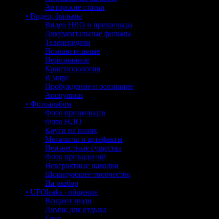
Авторские статьи
• Видео, фильмы
Видео НЛО и пришельцы
Документальные фильмы
Телепередачи
Познавательные
Непознанное
Криптозоология
В мире
Пробуждение и осознание
Anonymous
• Фотоальбом
Фото пришельцев
Фото НЛО
Круги на полях
Мегалиты и артефакты
Неизвестные существа
Фото привидений
Невероятные находки
Шокирующее творчество
На разбор
• UFOleaks - общение
Вещают люди
Домик для отдыха
Баня