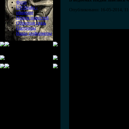
В водоемах Индии завелись 
Фото
UFOleaks -
Опубликовано: 16-05-2014, 11
общение
Прием новостей
Обратная связь
Партнеры
Наши информеры