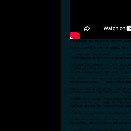
Исследователи пытаются понять, что за 
Исследователи пытаются понять, что з
У ученых есть предположения, что уникал
еще не пришли, поскольку она крайне мал
Небольшой подземный сом очень плохо изу
ученым удавалось всего несколько раз. Вп
по сомам, начал более пристально изучать
«Чем больше мы смотрели на скелет, тем 
родословной сомов», — сказал работающий
Внешне, новый вид не выглядит особенно
высокой четкости, они обнаружили, что у
Но были обнаружены и такие изменения, к
делая рыбью морду похожей на морду буль
означать, что для них имелось функциона
«У собак эти изменения стали результатом
Принимая во внимание зубы и место обита
может быть найдено в грунтовых водах и 
Ученые пока не могут сказать, почему это