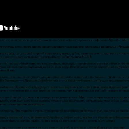
существо, всем своим видом напоминающее ужасающего персонажа из фильма «Чужой», обит
а существо, всем своим видом напоминающее ужасающего персонажа из фильма «Чужой»
ьная рыба, со странной мордой и рядом страшных зубов, является сомом, однако к оконча
о походит на всех остальных представителей данного вида.$CUT$
чен, так как обнаружить его в источниках, колодцах и затопленных рисовых полях в горн
ервые он был описан как новый вид в 2011-м году. Вскоре после этого доктор Джон Лундбе
 новый вид.
больше он походил на чужого. Характеристики этого животного настолько отличаются, что 
 в Университете Дрекселя Лундберг, чья статья была опубликована в Трудах Академии ест
 необычно. Однако когда Лундберг c коллегами изучили его кости с помощью цифровой ре
 него отсутствуют несколько костных элементов, что характерно для рыб, обитающих в под
оторые Лундберг описал как «совершенно уникальные». Многочисленные отдельные кости в
дога, если бы у него тоже имелись четыре ряда конических, острых как ножи зубов. Неско
льное эволюционное назначение.
 селекции. Что привело к столь существенной модификации формы у рыб, мы пока не знаем»
ния, уникальный сом, по мнению Лундберга, скорее всего, ест мясо в виде мелких беспозв
может быть захвачено рыбой, длина которой составляет менее десяти сантиметров.
т вид настолько отличается от всех известных рыб, и каковы его ближайшие родственники.