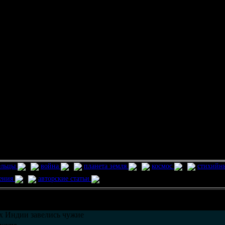
ельцы
война
планета земля
космос
стихийн
ления
авторские статьи
возможно только в течении
30
дней со дня публикации.
х Индии завелись чужие