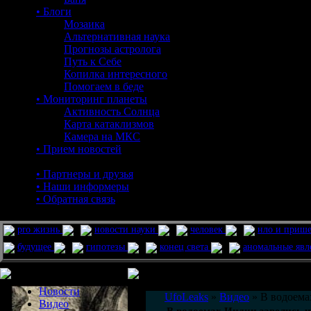
• Блоги
Мозаика
Альтернативная наука
Прогнозы астролога
Путь к Себе
Копилка интересного
Помогаем в беде
• Мониторинг планеты
Активность Солнца
Карта катаклизмов
Камера на МКС
• Прием новостей
• Партнеры и друзья
• Наши информеры
• Обратная связь
pro жизнь
новости науки
человек
нло и приш
будущее
гипотезы
конец света
аномальные яв
Меню сайта
Информация
Комментировать статьи на сайте 
Новости
UfoLeaks
»
Видео
» В водоема
Видео