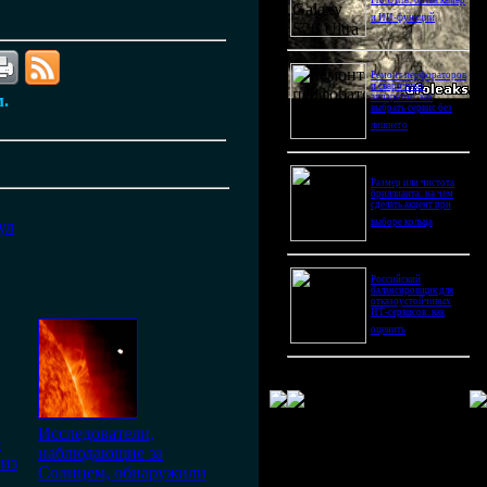
Pro Ultra: битва камер
и ИИ-функций
Ремонт перфораторов
и сварочных
м.
аппаратов: как
выбрать сервис без
лишнего
Размер или чистота
бриллианта: на чем
сделать акцент при
выборе кольца
ул
Российский
балансировщик для
отказоустойчивых
ИТ-сервисов: как
оценить
Исследователи,
е
наблюдающие за
 из
Солнцем, обнаружили