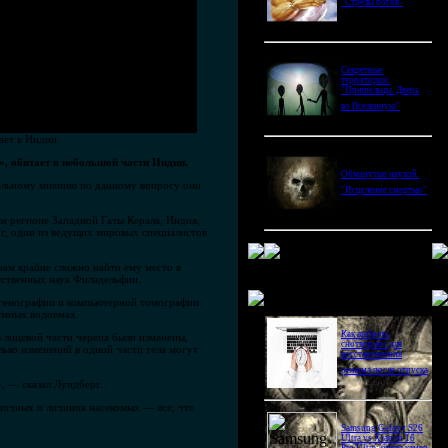
"Стрелы богов"
Секретные
территории.
"Пришельцы. Дверь
во Вселенную"
ает в Индии.
, обитает в небольшой части Индии.
Обманутые наукой.
тельному мнению по данному вопросу они
"Исцеление смертью"
ом регионе Западной Гаты Керала, Индия,
рг, один из ведущих мировых специалистов
нам крайне сложно найти ему место в
ественных наук Филадельфии.
Новое в блогах
нтгенографии и компьютерной томографии
земных водоемах.
Как выбрать
 лицевой части черепа были изменены,
снотворное для
лько изменений в одной части тела могут
восстановления
режима после отпуска
, — сказал Лундберг.
оночных и личинок насекомых — все, что
Samsung Galaxy S26
Ultra vs Xiaomi 16