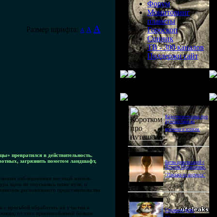
Форум
Мониторинг
планеты
A
Размер шрифта:
A
Гороскоп
A
Сонник
ТВ - 300 каналов
Поддержи сайт
Последнее видео
Короткометражка про
путешествия во
времени и эгоизм.
ы» превратился в действительность.
ивотных, загрязнить пометом ландшафт,
Битва цивилизаций с
Игорем Прокопенко.
"Письма из космоса"
я своими наблюдениями местный житель
ра здесь не опускалась ниже нуля, и
тавитель регионального представительства
и с просьбой обработать их участки и
Странное дело.
орожан, от этих приспособлений больше