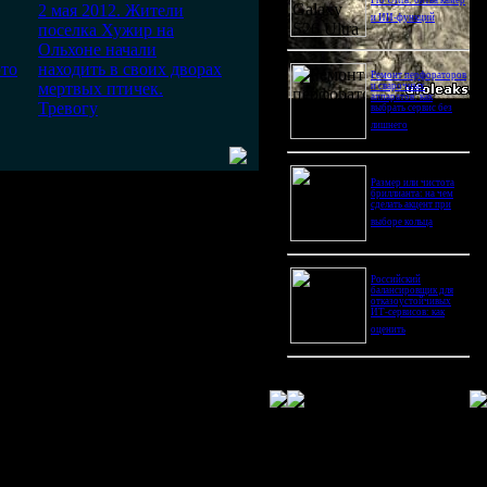
Pro Ultra: битва камер
2 мая 2012. Жители
и ИИ-функций
поселка Хужир на
Ольхоне начали
это
находить в своих дворах
Ремонт перфораторов
мертвых птичек.
и сварочных
аппаратов: как
Тревогу
выбрать сервис без
лишнего
Размер или чистота
бриллианта: на чем
сделать акцент при
выборе кольца
Российский
балансировщик для
отказоустойчивых
ИТ-сервисов: как
оценить