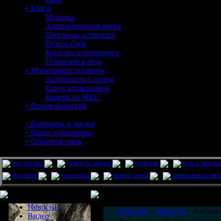
• Блоги
Мозаика
Альтернативная наука
Прогнозы астролога
Путь к Себе
Копилка интересного
Помогаем в беде
• Мониторинг планеты
Активность Солнца
Карта катаклизмов
Камера на МКС
• Прием новостей
• Партнеры и друзья
• Наши информеры
• Обратная связь
pro жизнь
новости науки
человек
нло и приш
будущее
гипотезы
конец света
аномальные яв
Меню сайта
Информация
Комментировать статьи на сайте 
Новости
UfoLeaks
»
Новости
» Америка
Видео