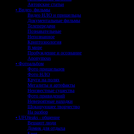
Авторские статьи
• Видео, фильмы
Видео НЛО и пришельцы
Документальные фильмы
Телепередачи
Познавательные
Непознанное
Криптозоология
В мире
Пробуждение и осознание
Anonymous
• Фотоальбом
Фото пришельцев
Фото НЛО
Круги на полях
Мегалиты и артефакты
Неизвестные существа
Фото привидений
Невероятные находки
Шокирующее творчество
На разбор
• UFOleaks - общение
Вещают люди
Домик для отдыха
Баня