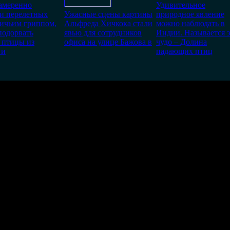
меренно
Удивительное
и перелетных
Ужасные сцены картины
природное явление
ичьим гриппом,
Альфреда Хичкока стали
можно наблюдать в
подорвать
явью для сотрудников
Индии. Называется 
 птицы из
офиса на улице Бажова в
чудо – Долина
 и
падающих птиц