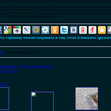
ку звук этой пушки напугал до смерти. А эти птицы лишь перепрыгивают с ветки на ветку»
«Черные птицы являются переносчиками такой инфекции, как гистоплазмоз, которая может 
Нортингтон. По его словам, заразиться рискуют люди со слабым иммунитетом и имеющие п
 птиц, могут привести к смерти собак, что должно стать предупреждением для их владельце
ут оставаться там на протяжении нескольких лет.
ту страницу можно сохранить в соц. сетях и показать друзья
ые
|
Просмотров
: 2519
бежность. Путь в апокалипсис
али в США.
тицы