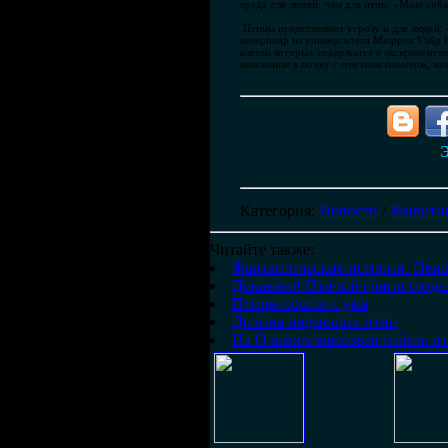
вреда для людей, чем для птиц. «Мою соба
Птицы представляют угрозу и для людей. 
ветеринар из университета Мюррея Уэйд 
клетки которых содержатся в экскрементах
внесенные в почву с птичьим пометом, мог
Э
Категория
:
Новости
/
Животн
Читайте также:
Фантастические истории. Неиз
Доказано! Птичий грипп созд
Птицы сошли с ума
Долина падающих птиц
На Ольхоне массовая гибель п