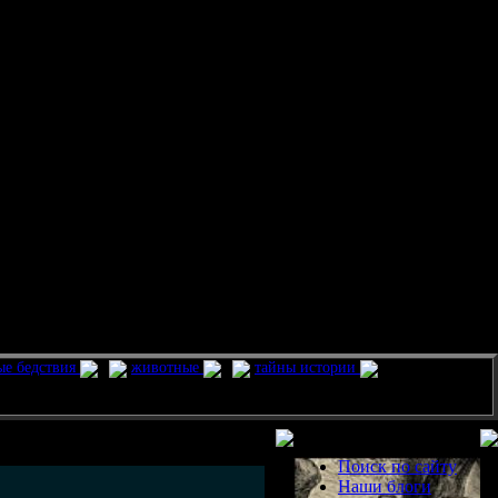
ые бедствия
животные
тайны истории
Разделы
Поиск по сайту
Наши блоги