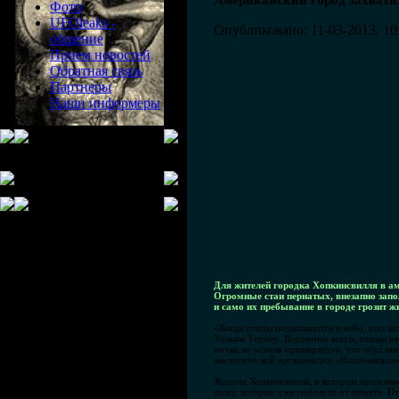
Американский город захват
Фото
UFOleaks -
Опубликовано: 11-03-2013, 10
общение
Прием новостей
Обратная связь
Партнеры
Наши информеры
Для жителей городка Хопкинсвилля в а
Огромные стаи пернатых, внезапно запо
и само их пребывание в городе грозит 
«Когда птицы поднимаются в небо, они за
Уильям Тернер. Вероятнее всего, птицы ре
почва не успела промерзнуть, что обусла
экологической организации «Национально
Жители Хопкинсвилля, в котором проживае
дома, которые уже побелели от помета. П