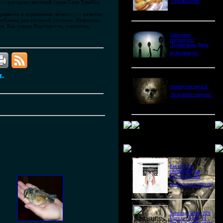
"Стрелы богов"
, — рассказал местный судья Стив Триббл.
привести к поражению легких», — отметил
роблемы дыхательной системы. Инфекции,
в. Как указал Нортингтон, элементы,
Секретные
территории.
"Пришельцы. Дверь
во Вселенную"
м.
Обманутые наукой.
"Исцеление смертью"
Новое в блогах
Как выбрать
снотворное для
восстановления
режима после отпуска
Samsung Galaxy S26
Ultra vs Xiaomi 16