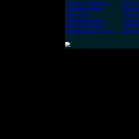
Москва, 3060-й год.
США на
Жители столицы
заражал
прячутся в
птиц пт
канализационных
что бы 
шахтах и воюют с
экспорт
полчищами птиц, ведь
Англии