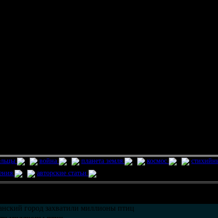
ельцы
война
планета земля
космос
стихийн
ления
авторские статьи
возможно только в течении
30
дней со дня публикации.
нский город захватили миллионы птиц