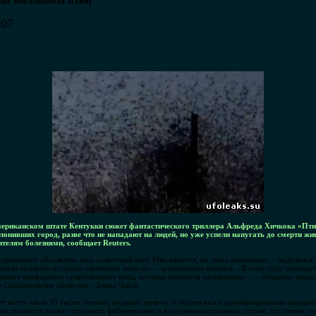
или миллионы птиц
:07
мериканском штате Кентукки сюжет фантастического триллера Альфреда Хичкока «Птиц
лонивших город, разве что не нападают на людей, но уже успели напугать до смерти ж
жителям болезнями, сообщает Reuters.
гораживают абсолютно весь солнечный свет. Мне кажется, их здесь миллионы», - поделилс
шили провести в городе окончание зимы из — за изменения климата. «В этом году температу
вливает комфортное существование птиц, которые питаются насекомыми», — объяснил предс
е Одюбоновское общество» Дэвид Чайлз.
т всего около 35 тысяч человек, подняли тревогу и обратились в дезинфекционные компани
тиц пытаются также отпугивать фейерверками и воздушными пушками, однако, по словам г