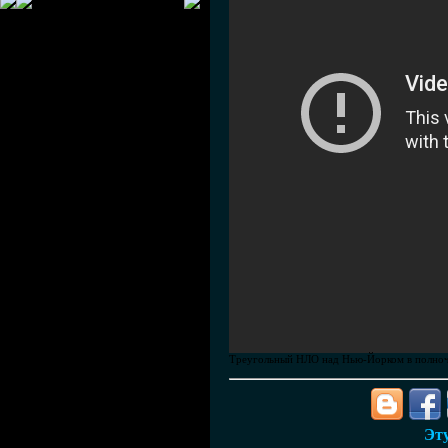
Треугольный НЛО над Нью-Йорком в полночь
Эту