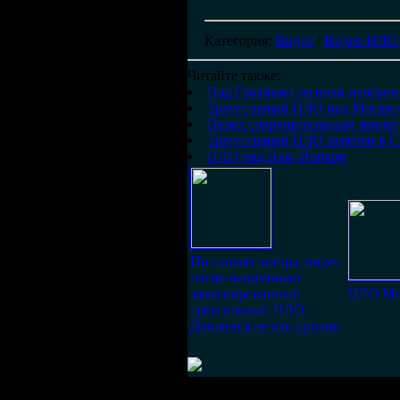
Категория
:
Видео
/
Видео НЛО
Читайте также:
Над Гавайями засняли необычн
Треугольный НЛО над Москвой
Перед сокрушительным землет
Треугольный НЛО замечен в
НЛО над Нью-Йорком
По словам автора, видео
очень напоминает
замаскированный
НЛО Мос
треугольный НЛО.
Движется не как прочие