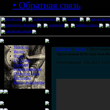
• Обратная связь
pro жизнь
новости науки
человек
нло и приш
стихийные бедствия
животные
тайны истории
авторские статьи
Меню сайта
Информация
Комментировать статьи на сайте 
Новости
UfoLeaks
»
Видео
» Треугольн
Видео
Треугольный НЛО над Нью-Й
Фото
UFOleaks -
Опубликовано: 3-01-2013, 15:12
общение
Прием новостей
Обратная связь
Партнеры
Наши информеры