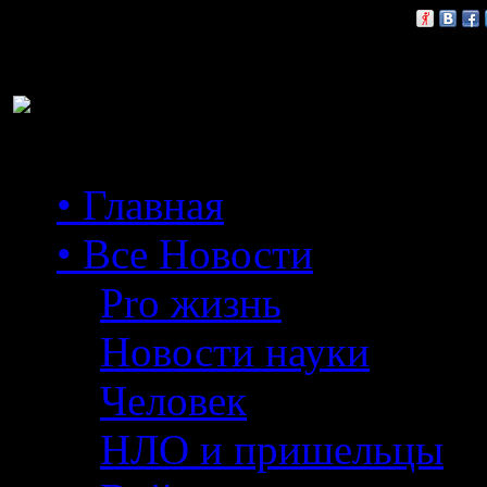
Расскажи друзьям:
• Главная
• Все Новости
Pro жизнь
Новости науки
Человек
НЛО и пришельцы