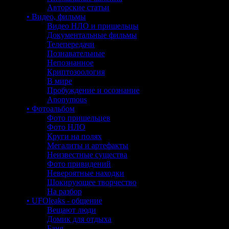
Авторские статьи
• Видео, фильмы
Видео НЛО и пришельцы
Документальные фильмы
Телепередачи
Познавательные
Непознанное
Криптозоология
В мире
Пробуждение и осознание
Anonymous
• Фотоальбом
Фото пришельцев
Фото НЛО
Круги на полях
Мегалиты и артефакты
Неизвестные существа
Фото привидений
Невероятные находки
Шокирующее творчество
На разбор
• UFOleaks - общение
Вещают люди
Домик для отдыха
Баня