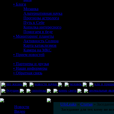
• Блоги
Мозаика
Альтернативная наука
Прогнозы астролога
Путь к Себе
Копилка интересного
Помогаем в беде
• Мониторинг планеты
Активность Солнца
Карта катаклизмов
Камера на МКС
• Прием новостей
• Партнеры и друзья
• Наши информеры
• Обратная связь
pro жизнь
новости науки
человек
нло и приш
будущее
гипотезы
конец света
аномальные яв
Меню сайта
UfoLeaks
»
Статьи
» Заседание
Новости
Заседание для тех кому не вс
Видео