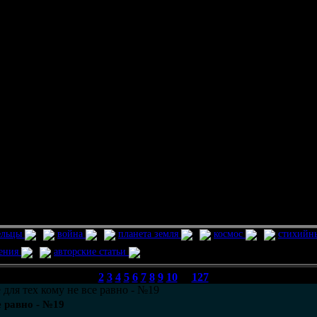
ельцы
война
планета земля
космос
стихийн
ления
авторские статьи
1
2
3
4
5
6
7
8
9
10
...
127
 для тех кому не все равно - №19
е равно - №19