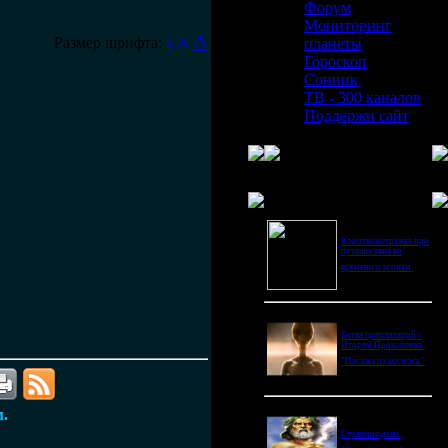
Форум
Мониторинг
A
Размер шрифта:
A
планеты
A
Гороскоп
Сонник
ТВ - 300 каналов
Поддержи сайт
Последнее видео
Короткометражка про
путешествия во
времени и эгоизм.
Битва цивилизаций с
Игорем Прокопенко.
"Письма из космоса"
м.
Странное дело.