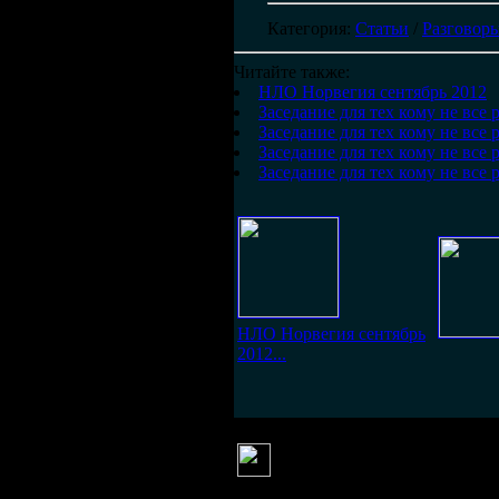
Категория
:
Статьи
/
Разговоры
Читайте также:
НЛО Норвегия сентябрь 2012
Заседание для тех кому не все 
Заседание для тех кому не все 
Заседание для тех кому не все 
Заседание для тех кому не все 
НЛО Норвегия сентябрь
2012...
Велла
(22 августа 2013 07:22)
Добренького всем!!!!)))
создавала же я этот домик уже, в