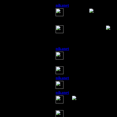
nikanet
(22 августа 2013 07:35)
Всем привет!
Урисса
(22 августа 2013 07:37)
Доброго утречка всем!
Жизнь прекрасна!
nikanet
(22 августа 2013 07:38)
Урисса, классные домики ты
Урисса
(22 августа 2013 07:39)
Спасибо, Натали, вот бы там
nikanet
(22 августа 2013 07:39)
Велла, теперь хоть не надо 
nikanet
(22 августа 2013 07:40)
Ага
Урисса
(22 августа 2013 07:42)
Однажды мне снился сон. Сон