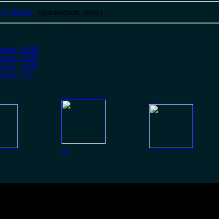
 за жизнь
|
Просмотров
: 28903
равно - №36
равно - №29
равно - №35
равно - №1
)))
идно мужики, пока мудрили с фоном, стёрли.