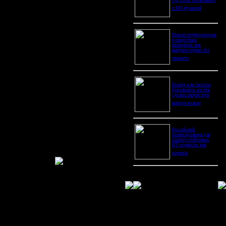
Pro Ultra: битва камер
и ИИ-функций
Ремонт перфораторов
и сварочных
аппаратов: как
выбрать сервис без
лишнего
Размер или чистота
бриллианта: на чем
сделать акцент при
выборе кольца
Российский
балансировщик для
отказоустойчивых
ИТ-сервисов: как
оценить
к не потерять?
тства и множество