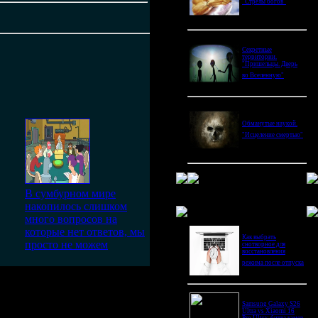
"Стрелы богов"
Секретные
территории.
"Пришельцы. Дверь
во Вселенную"
Обманутые наукой.
"Исцеление смертью"
В сумбурном мире
накопилось слишком
Новое в блогах
много вопросов на
которые нет ответов, мы
Как выбрать
просто не можем
снотворное для
восстановления
режима после отпуска
Samsung Galaxy S26
Ultra vs Xiaomi 16