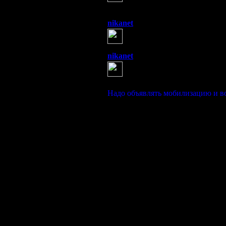
"сказочных" существ - эльфы
взаимопонимания, телепатия. Эт
nikanet
(22 августа 2013 07:44)
Вот хотела написать, что там
свидетелями/участниками пр
nikanet
(22 августа 2013 07:46)
Драгунов:
2013-08-21 12:07:00
Надо объявлять мобилизацию и в
Отключайтесь от праздного, надо 
Иртыш уже стукнул грозно. Волга
Будет тайфун на Каспии. Уже шум
Кужугет, объявляй ЧП на всём ДВ.
Разгневали речных и озёрных духо
Все мысли - на Хабаровск.
Прости Нептун, неразумных, им бр
Ситуация на ДВ - это по сути вой
Учитывая паводок в Китае и скор
них, потом у нас.
А ещё Япония вот вот реальные ц