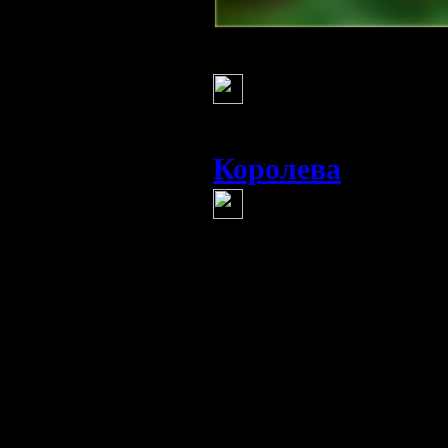
Велла
(13 мая 2013 13:
я там последни
дала
Королева
(13 мая 20
Матильда, ты м
я тебя уважаю.
ты не заденешь м
я сама себя не _з_
... Красиво.
а я вся тама... там