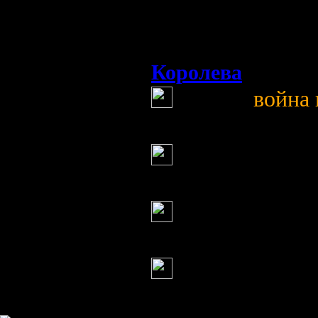
теперь ложиться с
вдруг опять так же
Королева
(13 мая 20
война 
Сережа,
Серж
(13 мая 2013 13:4
а ты знаешь? чт
Серж
(13 мая 2013 13:5
ну будем ждать
Серж
(13 мая 2013 13:5
что предлагаеш
Информация
Комментировать статьи на сайте 