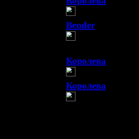
Королева
(13 мая 20
чо так?
Bender
(13 мая 2013 13
Я его перевел 
быть поидее,,,
Королева
(13 мая 20
ох..., и интере
Королева
(13 мая 20
ну вот дельфин
здеся женщины стр
красота...