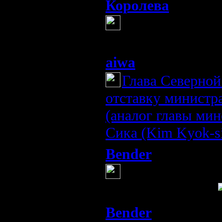
Королева
(13 мая 20
хде дерево?
я хочу поскандалит
aiwa
(13 мая 2013 13:30)
Глава Северной
отставку министр
(аналог главы ми
Сика (Kim Kyok-si
Bender
(13 мая 2013 13
Кажись некотор
новый дом найти
Bender
(13 мая 2013 13