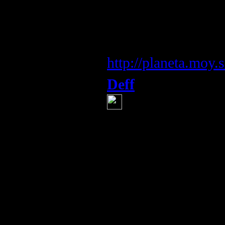
класса Х
Информация с сай
http://planeta.moy.
Deff
(13 мая 2013 13:44)
Снова «кодла в
мир в Хаос миров
Стабильное скаты
глубины, ухудшен
заставляет банду
искать выходы сп
народы в бойню и