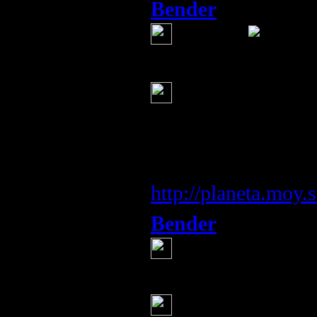
Bender
(13 мая 2013 13
Ещё бы
Серж
(13 мая 2013 13:4
Дэвид Уилкок. 
буря!
Информация с с
http://planeta.moy.
Bender
(13 мая 2013 13
Согласен, но гд
Серж
(13 мая 2013 13:4
Наблюдение за 