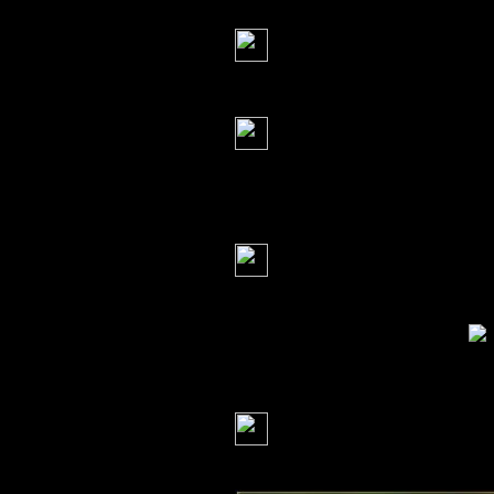
Серж
(13 мая 2013 13:2
а где все????
Велла
(13 мая 2013 13:
УРРА!!!!!!
Добро пожаловать 
Серж
(13 мая 2013 13:2
да Deff все ме
позиции ,я искрен
реально больше
Валя Деньгина
Приветик!