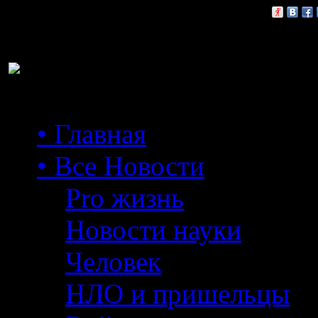
Расскажи друзьям:
• Главная
• Все Новости
Pro жизнь
Новости науки
Человек
НЛО и пришельцы