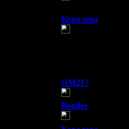
доступно
Королева
(13 мая 20
я фигею, этот 
себя.
вчера с ним говор
он не видит людей
говорит так ..., он
OM217
(13 мая 2013 1
у Деффа первые
Bender
(13 мая 2013 13
Спой птичка н