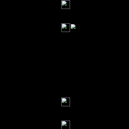
Ничего сейчас н
Серж
(13 мая 2013 13:3
Америка
павлина по кличк
Извращенец-нарко
устоять перед кра
несчастную птицу
Серж
(13 мая 2013 13:3
красота страшна
Серж
(13 мая 2013 13:3
значит нужно п