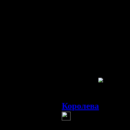
гнусной прибыли и
говорит Королева 
числа снова долж
нужны новые заим
или коллапс фина
возврат к золотом
чуть другое, буде
третьей силой и о
Королева
Глобальных Изме
Королева
(13 мая 20
а я не хочу, н
всю ночь... дурой