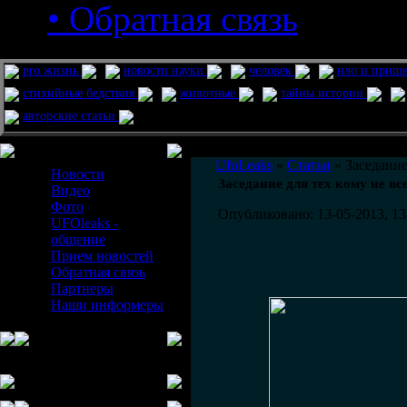
• Обратная связь
pro жизнь
новости науки
человек
нло и приш
стихийные бедствия
животные
тайны истории
авторские статьи
Меню сайта
UfoLeaks
»
Статьи
» Заседание
Новости
Заседание для тех кому не вс
Видео
Фото
Опубликовано: 13-05-2013, 13
UFOleaks -
общение
Прием новостей
Обратная связь
Партнеры
Наши информеры