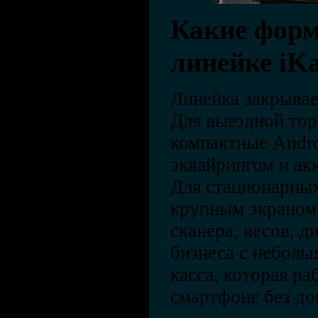
Какие форм
линейке iKa
Линейка закрывае
Для выездной тор
компактные Andr
эквайрингом и ак
Для стационарных
крупным экраном
сканера, весов, д
бизнеса с неболь
касса, которая р
смартфоне без до