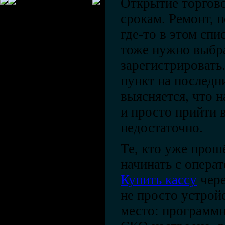
Открытие торгово
срокам. Ремонт, 
где-то в этом спи
тоже нужно выбра
зарегистрировать
пункт на последн
выясняется, что 
и просто прийти 
недостаточно.
Те, кто уже прош
начинать с операт
Купить кассу
чере
не просто устройс
место: программн