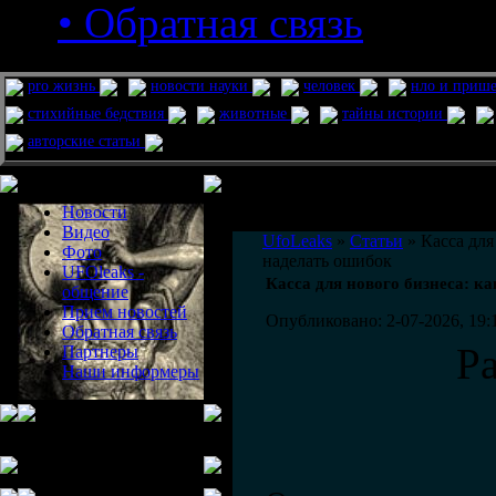
• Обратная связь
pro жизнь
новости науки
человек
нло и приш
стихийные бедствия
животные
тайны истории
авторские статьи
Меню сайта
Информация
Комментировать статьи на сайте 
Новости
публикации.
Видео
UfoLeaks
»
Статьи
» Касса для
Фото
наделать ошибок
UFOleaks -
Касса для нового бизнеса: к
общение
Прием новостей
Опубликовано: 2-07-2026, 19:
Обратная связь
Р
Партнеры
Наши информеры