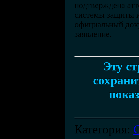
подтверждена атт
системы защиты 
официальный доку
заявление.
Эту с
сохранит
показ
Категория
: