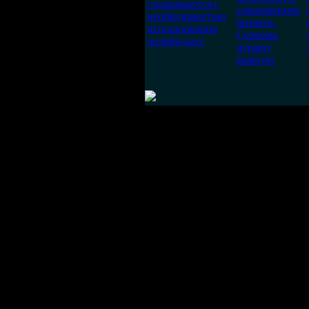
сталкиваются с
современном
необходимостью
бизнесе.
использования
Серверы
онлайн-касс
играют
важную