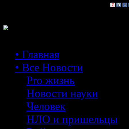
Расскажи друзьям:
• Главная
• Все Новости
Pro жизнь
Новости науки
Человек
НЛО и пришельцы