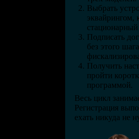
Выбрать устр
эквайрингом, 
стационарный
Подписать до
без этого шаг
фискализиров
Получить наст
пройти коротк
программой.
Весь цикл занима
Регистрация вып
ехать никуда не н