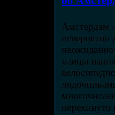
об Амстер
Амстердам –
невероятно 
неожиданнос
улицы напо
велосипедис
лодочниками
многочисле
перекинуто 