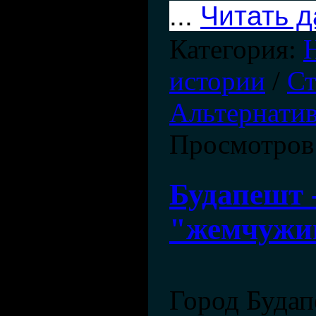
...
Читать 
Категория:
истории
/
Ст
Альтернатив
Просмотров
Будапешт 
"жемчужи
Город Буда