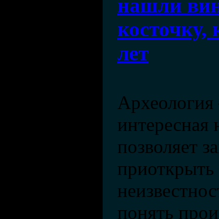
нашли ви
косточку, 
лет
Археология 
интересная 
позволяет з
приоткрыть 
неизвестнос
понять про