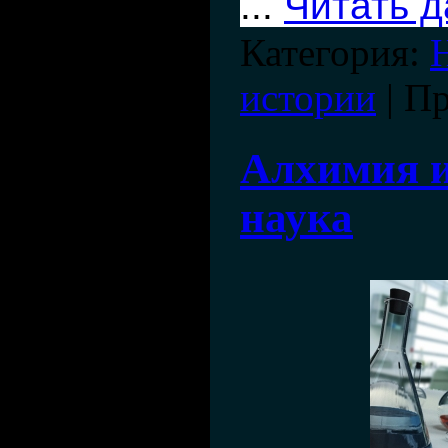
...
Читать 
Категория:
истории
| П
Алхимия и
наука