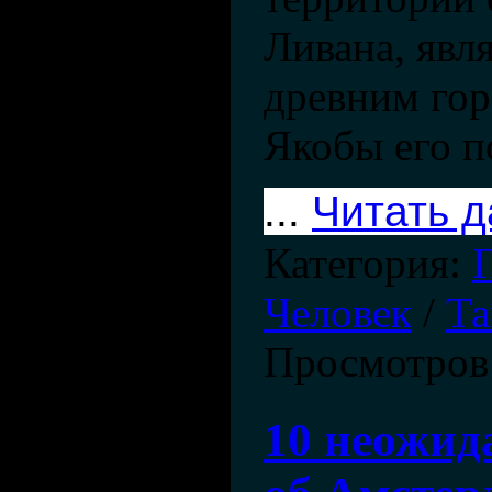
Ливана, явл
древним гор
Якобы его п
...
Читать 
Категория:
Человек
/
Та
Просмотров
10 неожид