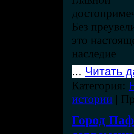
достоприме
Без преувел
это настоящ
наследие
...
Читать 
Категория:
истории
| П
Город Паф