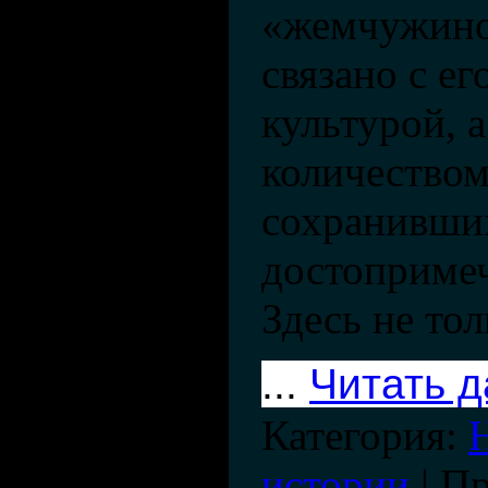
«жемчужино
связано с е
культурой, 
количество
сохранивши
достопримеч
Здесь не то
...
Читать 
Категория:
истории
| П