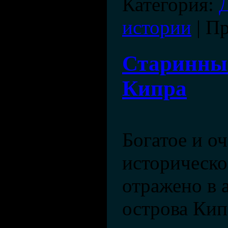
Категория:
истории
| П
Старинны
Кипра
Богатое и о
историческ
отражено в 
острова Кип