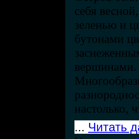
себя весной,
зеленью и 
бутонами цв
заснеженны
вершинами.
Многообраз
разнороднос
настолько, 
...
Читать 