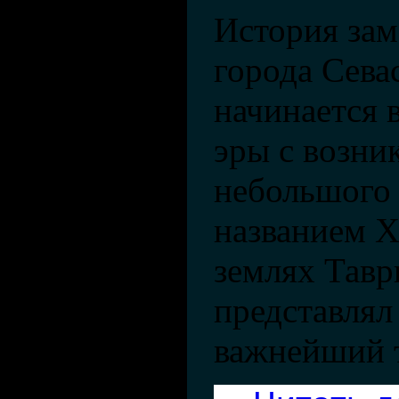
История зам
города Сева
начинается 
эры с возни
небольшого 
названием Х
землях Тавр
представлял
важнейший 