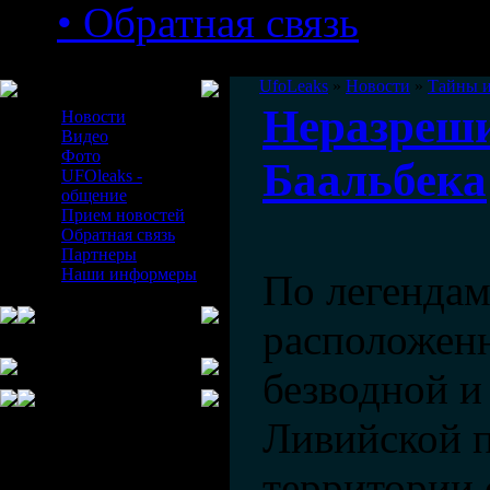
• Обратная связь
Меню сайта
UfoLeaks
»
Новости
»
Тайны 
Неразреши
Новости
Видео
Фото
Баальбека
UFOleaks -
общение
Прием новостей
Обратная связь
Партнеры
Наши информеры
По легендам
расположен
безводной и
Ливийской 
территории 