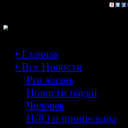
Расскажи друзьям:
• Главная
• Все Новости
Pro жизнь
Новости науки
Человек
НЛО и пришельцы