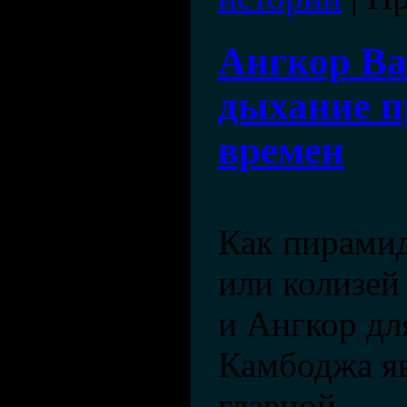
Ангкор Ва
дыхание 
времен
Как пирами
или колизей
и Ангкор дл
Камбоджа яв
главной