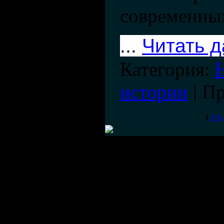
современны
...
Читать 
Категория:
истории
| П
1
2
3