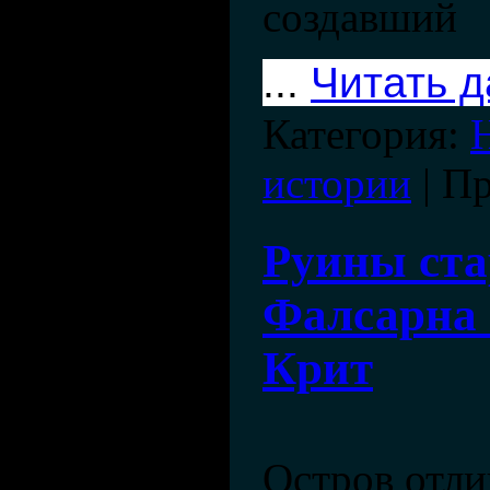
создавший
...
Читать 
Категория:
истории
| П
Руины ста
Фалсарна 
Крит
Остров отли