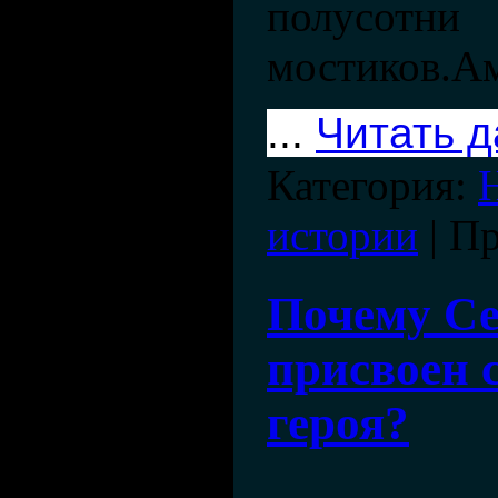
полусотни
мостиков.А
...
Читать 
Категория:
истории
| П
Почему С
присвоен с
героя?