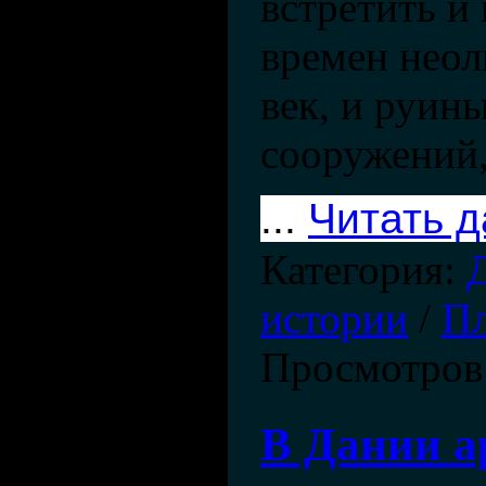
встретить и
времен неол
век, и руин
сооружений
...
Читать 
Категория:
истории
/
Пл
Просмотров
В Дании а