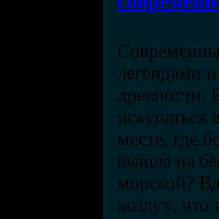
современн
Современны
легендами 
древности. 
искупаться 
месте, где 
вышла на бе
морской? Вд
воздух, что