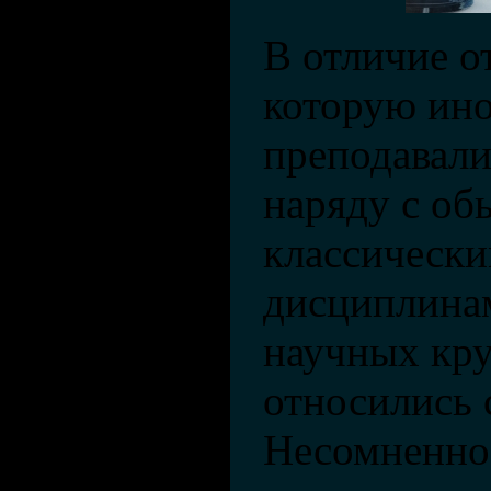
В отличие о
которую ино
преподавали
наряду с о
классическ
дисциплинам
научных кру
относились 
Несомненно