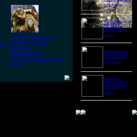
Pro Ultra: битва камер
и ИИ-функций
Ремонт перфораторов
и сварочных
аппаратов: как
выбрать сервис без
лишнего
Черепаху покажут на
й
выставке, которая
 мир
пройдет в
Размер или чистота
Национальном
бриллианта: на чем
е
сделать акцент при
природоведческом музее
выборе кольца
(ул. Б.
Российский
балансировщик для
отказоустойчивых
ИТ-сервисов: как
оценить