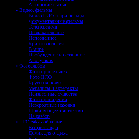
Авторские статьи
• Видео, фильмы
Видео НЛО и пришельцы
Документальные фильмы
Телепередачи
Познавательные
Непознанное
Криптозоология
В мире
Пробуждение и осознание
Anonymous
• Фотоальбом
Фото пришельцев
Фото НЛО
Круги на полях
Мегалиты и артефакты
Неизвестные существа
Фото привидений
Невероятные находки
Шокирующее творчество
На разбор
• UFOleaks - общение
Вещают люди
Домик для отдыха
Баня