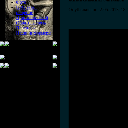
Жизнь сиамских близнецов
Фото
UFOleaks -
Опубликовано: 2-05-2013, 18:
общение
Прием новостей
Обратная связь
Партнеры
Наши информеры