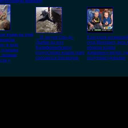
двухголовую черепаху
ие врачи на этой
В лагуне Охо-де-
Благодаря всемирно
провели
Льебре на юге
сети Интернет, весь
ю, в ходе
Калифорнийского
обошли кадры
й успешно
полуострова нашли пару
домашнего видео, гд
и лишние
сросшихся близнецов
полуторагодовалые
сти у