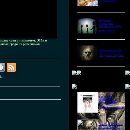
"Стрелы богов"
Секретные
территории.
"Пришельцы. Дверь
во Вселенную"
трану свои оптимизмом. Эбби и
нятых среди их ровесников.
Обманутые наукой.
"Исцеление смертью"
м.
Новое в блогах
Как выбрать
снотворное для
восстановления
режима после отпуска
Samsung Galaxy S26
Ultra vs Xiaomi 16