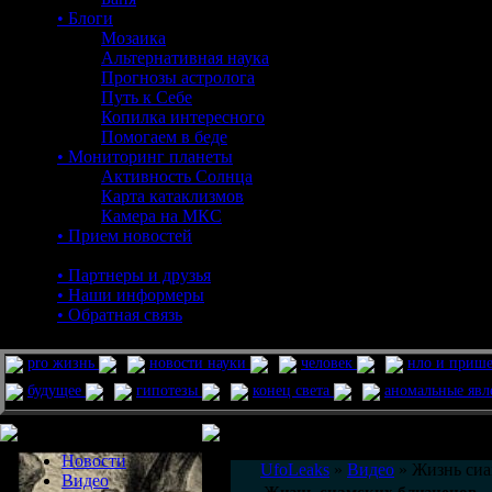
• Блоги
Мозаика
Альтернативная наука
Прогнозы астролога
Путь к Себе
Копилка интересного
Помогаем в беде
• Мониторинг планеты
Активность Солнца
Карта катаклизмов
Камера на МКС
• Прием новостей
• Партнеры и друзья
• Наши информеры
• Обратная связь
pro жизнь
новости науки
человек
нло и приш
будущее
гипотезы
конец света
аномальные яв
Меню сайта
Информация
Комментировать статьи на сайте 
Новости
UfoLeaks
»
Видео
» Жизнь сиа
Видео