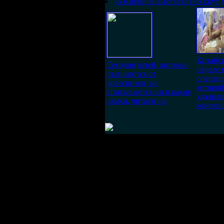
В Киеве на выставке покажут 
Китайск
Сегодня детей, которые
неделе 
отличаются от
операци
ровесников, не
которо
вписываются ни в какие
удалил
рамки, читают на
конечно