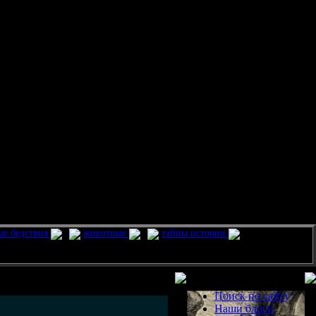
ые бедствия
животные
тайны истории
Разделы
Поиск по сайту
Наши блоги