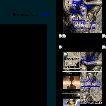
Форум
Мониторинг
планеты
A
Размер шрифта:
A
Гороскоп
A
Сонник
ТВ - 300 каналов
Поддержи сайт
Последнее видео
Короткометражка про
путешествия во
времени и эгоизм.
Битва цивилизаций с
Игорем Прокопенко.
"Письма из космоса"
Странное дело.