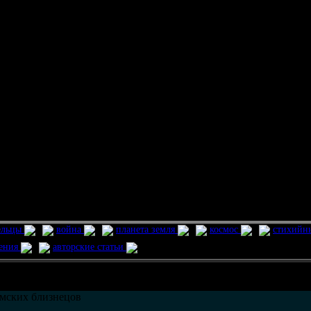
ельцы
война
планета земля
космос
стихийн
ления
авторские статьи
возможно только в течении
30
дней со дня публикации.
мских близнецов