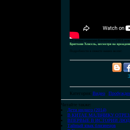
23-летние сиамские близнецы из США пок
Бриттани Хенсель, несмотря на врожден
Подробности в сюжете наших коллег.
Э
Категория
:
Видео
/
Пробужден
Читайте также:
Дети индиго (2014)
В КИТАЕ МАЛЬЧИКУ ОТРЕ
ВПЕРВЫЕ В ИСТОРИИ ЛЮ
Тайный язык близнецов