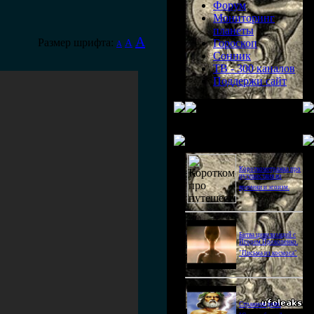
Форум
Мониторинг
планеты
A
Размер шрифта:
A
Гороскоп
A
Сонник
ТВ - 300 каналов
Поддержи сайт
Последнее видео
Короткометражка про
путешествия во
времени и эгоизм.
Битва цивилизаций с
Игорем Прокопенко.
"Письма из космоса"
Странное дело.