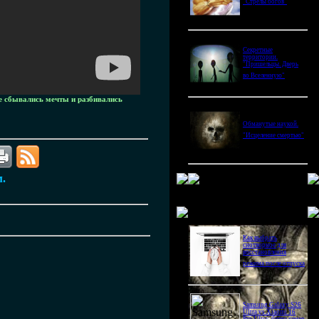
"Стрелы богов"
Секретные
территории.
"Пришельцы. Дверь
во Вселенную"
тке сбывались мечты и разбивались
Обманутые наукой.
"Исцеление смертью"
м.
Новое в блогах
Как выбрать
снотворное для
восстановления
режима после отпуска
Samsung Galaxy S26
Ultra vs Xiaomi 16