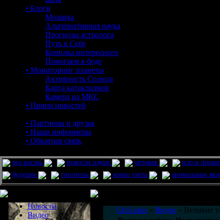
• Блоги
Мозаика
Альтернативная наука
Прогнозы астролога
Путь к Себе
Копилка интересного
Помогаем в беде
• Мониторинг планеты
Активность Солнца
Карта катаклизмов
Камера на МКС
• Прием новостей
• Партнеры и друзья
• Наши информеры
• Обратная связь
pro жизнь
новости науки
человек
нло и приш
будущее
гипотезы
конец света
аномальные яв
Меню сайта
Информация
Комментировать статьи на сайте 
Новости
UfoLeaks
»
Видео
» Великие т
Видео