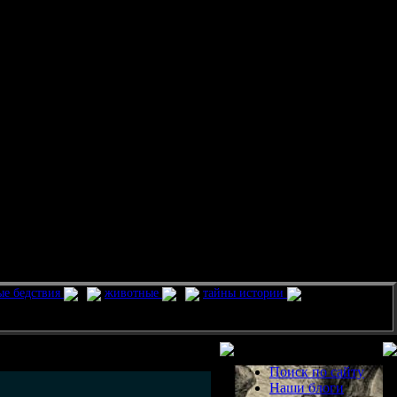
ые бедствия
животные
тайны истории
Разделы
Поиск по сайту
Наши блоги