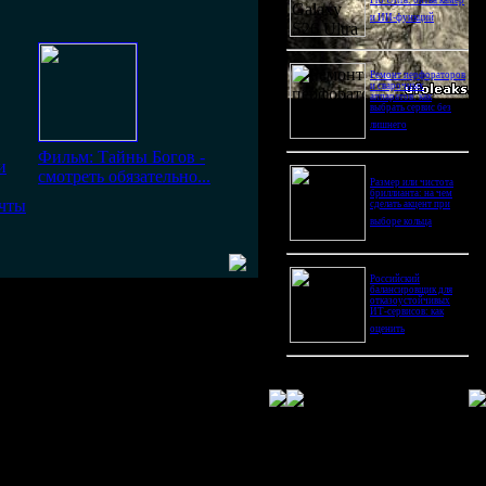
Pro Ultra: битва камер
и ИИ-функций
Ремонт перфораторов
и сварочных
аппаратов: как
выбрать сервис без
лишнего
Фильм: Тайны Богов -
и
смотреть обязательно...
Размер или чистота
бриллианта: на чем
ечты
сделать акцент при
выборе кольца
Российский
балансировщик для
отказоустойчивых
ИТ-сервисов: как
оценить