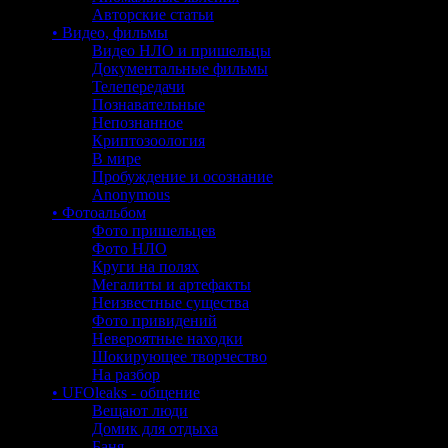
Авторские статьи
• Видео, фильмы
Видео НЛО и пришельцы
Документальные фильмы
Телепередачи
Познавательные
Непознанное
Криптозоология
В мире
Пробуждение и осознание
Anonymous
• Фотоальбом
Фото пришельцев
Фото НЛО
Круги на полях
Мегалиты и артефакты
Неизвестные существа
Фото привидений
Невероятные находки
Шокирующее творчество
На разбор
• UFOleaks - общение
Вещают люди
Домик для отдыха
Баня