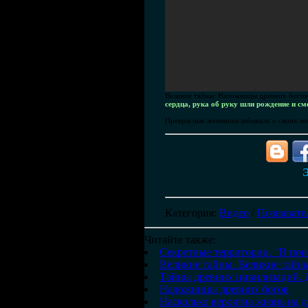
Великие тайны: Наложницы древних бого
сердца, рука об руку шли рождение и сме
Прекрасные женщины забывали о своих жела
Э
Категория
:
Видео
/
Познавате
Читайте также:
Секретные территории. "В пои
Великие тайны. Великие тайны
Тайны древних цивилизаций. 
Наложницы древних богов
Насколько вероятна жизнь на д