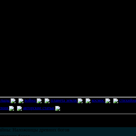
ельцы
война
планета земля
космос
стихийн
ления
авторские статьи
возможно только в течении
30
дней со дня публикации.
айны: Наложницы древних богов