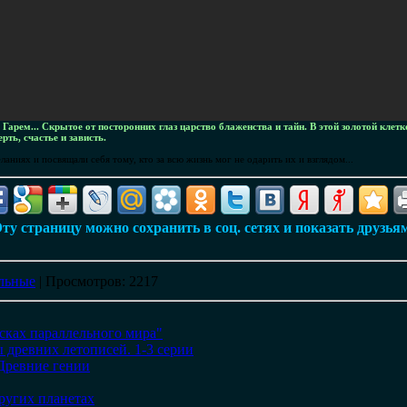
в
Гарем... Скрытое от посторонних глаз царство блаженства и тайн. В этой золотой кле
рть, счастье и зависть.
ниях и посвящали себя тому, кто за всю жизнь мог не одарить их и взглядом...
ту страницу можно сохранить в соц. сетях и показать друзья
льные
|
Просмотров
: 2217
сках параллельного мира"
 древних летописей. 1-3 серии
Древние гении
ругих планетах