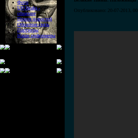
Великие тайны: Наложницы 
Фото
UFOleaks -
Опубликовано: 20-07-2013, 00
общение
Прием новостей
Обратная связь
Партнеры
Наши информеры