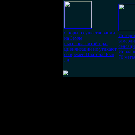
Споры о существовании
Историк
на Земле
замерл
высокоразвитой пра-
сенсаци
цивилизации не утихают
Иордан
со времен Платона. Был
70 мета
ли