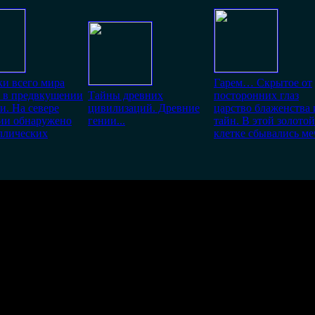
и всего мира
Гарем… Скрытое от
и в предвкушении
Тайны древних
посторонних глаз
и. На севере
цивилизаций. Древние
царство блаженства 
ии обнаружено
гении...
тайн. В этой золотой
ллических
клетке сбывались м