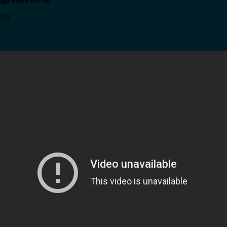
древних богов
:30