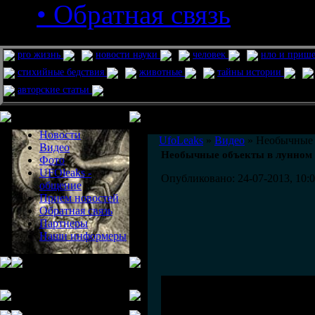
• Обратная связь
pro жизнь
новости науки
человек
нло и приш
стихийные бедствия
животные
тайны истории
авторские статьи
Меню сайта
Информация
Комментировать статьи на сайте 
Новости
UfoLeaks
»
Видео
» Необычные 
Видео
Необычные объекты в лунном 
Фото
UFOleaks -
Опубликовано: 24-07-2013, 10:
общение
Прием новостей
Обратная связь
Партнеры
Наши информеры