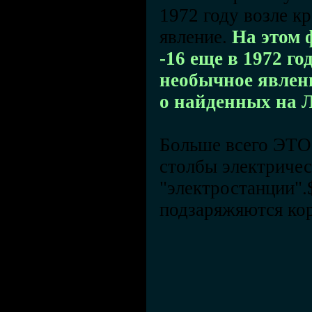
1972 году возле к
явление.
На этом 
-16 еще в 1972 го
необычное явлени
о найденных на 
Больше всего ЭТО 
столбы электричес
"электростанции".
подзаряжяются ко