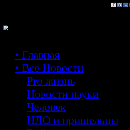
Расскажи друзьям:
• Главная
• Все Новости
Pro жизнь
Новости науки
Человек
НЛО и пришельцы