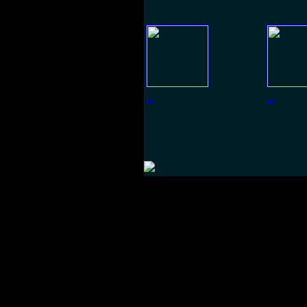
...
...