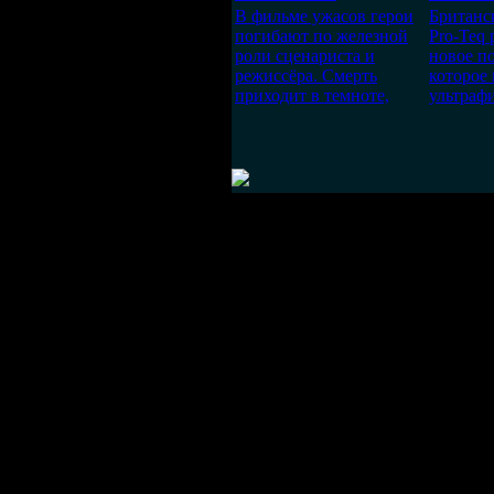
В фильме ужасов герои
Британс
погибают по железной
Pro-Teq 
роли сценариста и
новое п
режиссёра. Смерть
которое
приходит в темноте,
ультрафи