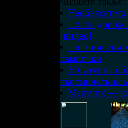
Читайте также:
Необъяснимо,
Новое дорожн
[видео]
Генетически 
лампочки
У Сатурна о
«коcмический 
Мальчик — ко