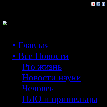
Расскажи друзьям:
• Главная
• Все Новости
Pro жизнь
Новости науки
Человек
НЛО и пришельцы