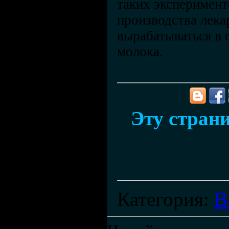
таких эксперимент
производства лека
вырабатываться в 
молока.
Эту страни
Категория
:
В