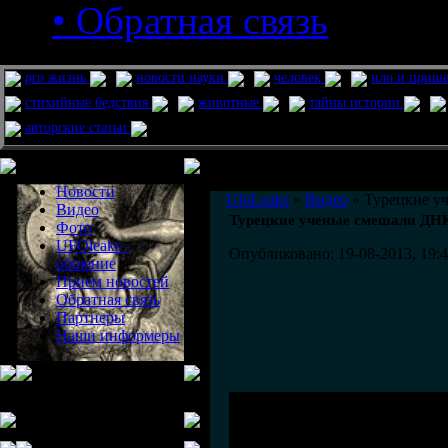
• Обратная связь
pro жизнь
новости науки
человек
нло и приш
стихийные бедствия
животные
тайны истории
авторские статьи
Меню сайта
Информация
Комментировать статьи на сайте 
Новости
UfoLeaks
»
Видео
» Турецкие уч
Видео
Турецкие ученые смешали ДНК 
Фото
UFOleaks -
Опубликовано: 19-08-2013, 19:
общение
Прием новостей
Обратная связь
Партнеры
Наши информеры