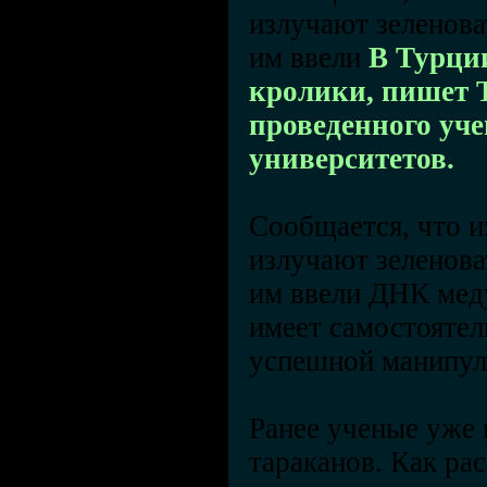
излучают зеленова
им ввели
В Турции
кролики, пишет T
проведенного уч
университетов.
Сообщается, что и
излучают зеленова
им ввели ДНК меду
имеет самостоятел
успешной манипу
Ранее ученые уже 
тараканов. Как ра