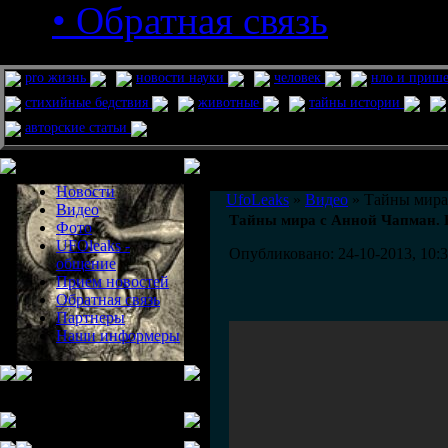
• Обратная связь
pro жизнь
новости науки
человек
нло и приш
стихийные бедствия
животные
тайны истории
авторские статьи
Меню сайта
Информация
Комментировать статьи на сайте 
Новости
UfoLeaks
»
Видео
» Тайны мира 
Видео
Тайны мира с Анной Чапман. 
Фото
UFOleaks -
Опубликовано: 24-10-2013, 10:
общение
Прием новостей
Обратная связь
Партнеры
Наши информеры