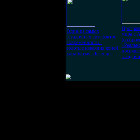
Програ
Один из самых
мира с 
загадочных артефактов
(из прое
современности -
«Реальн
золотые изваяния коней
посвяще
хана Батыя. Легенды
загадоч