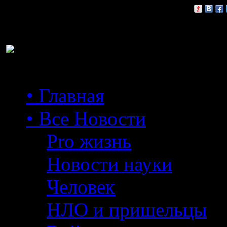
Расскажи друзьям:
• Главная
• Все Новости
Pro жизнь
Новости науки
Человек
НЛО и пришельцы