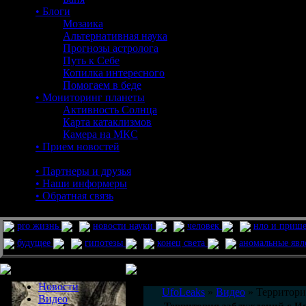
• Блоги
Мозаика
Альтернативная наука
Прогнозы астролога
Путь к Себе
Копилка интересного
Помогаем в беде
• Мониторинг планеты
Активность Солнца
Карта катаклизмов
Камера на МКС
• Прием новостей
• Партнеры и друзья
• Наши информеры
• Обратная связь
pro жизнь
новости науки
человек
нло и приш
будущее
гипотезы
конец света
аномальные яв
Меню сайта
Информация
Комментировать статьи на сайте 
Новости
UfoLeaks
»
Видео
» Территори
Видео