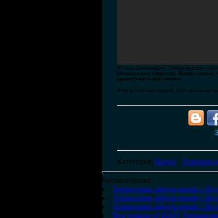
Истоки цивилизации. Откуда пришли стро
Неожиданное открытие. Жизнь старше, 
древнеегипетский символ;
Фантастическая встреча. Кого нашла науч
Э
Категория
:
Видео
/
Телеперед
Читайте также:
Территория заблуждений с Иг
Территория заблуждений с Иго
Территория заблуждений с Иго
Вся правда об НЛО: Пирамид