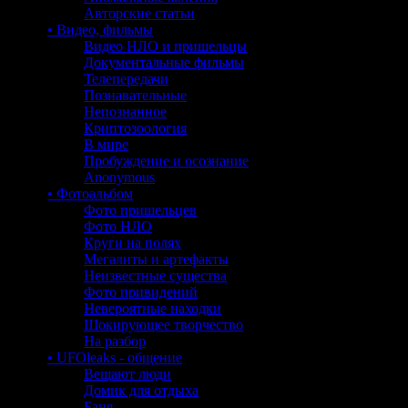
Авторские статьи
• Видео, фильмы
Видео НЛО и пришельцы
Документальные фильмы
Телепередачи
Познавательные
Непознанное
Криптозоология
В мире
Пробуждение и осознание
Anonymous
• Фотоальбом
Фото пришельцев
Фото НЛО
Круги на полях
Мегалиты и артефакты
Неизвестные существа
Фото привидений
Невероятные находки
Шокирующее творчество
На разбор
• UFOleaks - общение
Вещают люди
Домик для отдыха
Баня