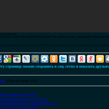
ители пирамид.
чем наша планета;Рассекреченный архив. Что знают масоны о пришельцах;Невероятная
ная экспедиция на месте посадки НЛО;Истоки цивилизации. Откуда пришли строители пирам
ту страницу можно сохранить в соц. сетях и показать друзья
ачи
|
Просмотров
: 2419
орем Прокопенко №50
рем Прокопенко. 22.10.2013
рем Прокопенко. Эфир 30.04.2013
ы построили пришельцы