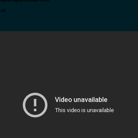
Игорем Прокопенко №56
:48