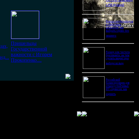
Pro Ultra: битва камер
и ИИ-функций
Ремонт перфораторов
и сварочных
аппаратов: как
выбрать сервис без
лишнего
Пришельцы
цах,
Государственной
Размер или чистота
важности с Игорем
бриллианта: на чем
ид...
сделать акцент при
Прокопенко....
выборе кольца
Российский
балансировщик для
отказоустойчивых
ИТ-сервисов: как
оценить