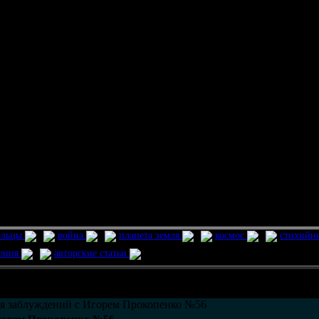
ельцы
война
планета земля
космос
стихийн
ления
авторские статьи
возможно только в течении
30
дней со дня публикации.
я заблуждений с Игорем Прокопенко №56