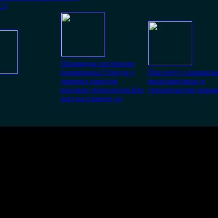
2)
Пирамиды построили
пришельцы? Откуда у
Discovery о пришель
древних народов
инопланетянах и
высокие технологии.Кто
строительстве пирам
жил на планете до