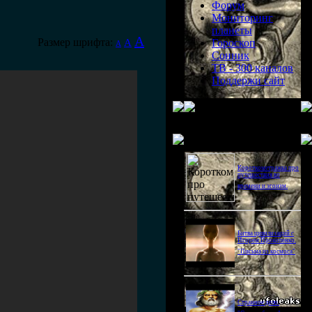
Форум
Мониторинг
планеты
A
Размер шрифта:
A
Гороскоп
A
Сонник
ТВ - 300 каналов
Поддержи сайт
Последнее видео
Короткометражка про
путешествия во
времени и эгоизм.
Битва цивилизаций с
Игорем Прокопенко.
"Письма из космоса"
Странное дело.