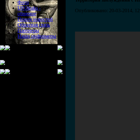
Территория заблуждений с 
Фото
UFOleaks -
Опубликовано: 20-03-2014, 12
общение
Прием новостей
Обратная связь
Партнеры
Наши информеры