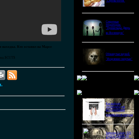
"Стрелы богов"
Секретные
территории.
"Пришельцы. Дверь
во Вселенную"
 находка. Кто оставил на Марсе
Обманутые наукой.
ид.
$CUT$
"Исцеление смертью"
м.
Новое в блогах
Как выбрать
снотворное для
восстановления
режима после отпуска
Samsung Galaxy S26
Ultra vs Xiaomi 16