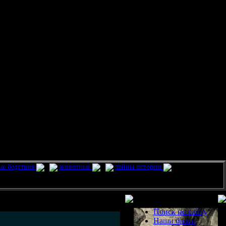
ые бедствия
животные
тайны истории
Разделы
Поиск по сайту
Наши блоги