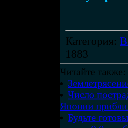
Категория
:
В
1883
Читайте также:
Землетрясени
Число постра
Японии приближ
Будьте готов