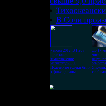
свыше 9,0 при
Тихоокеански
В Сочи произ
7 июня 2012. В Перу
До 17 у
произошло
число п
землетрясение
результа
магнитудой 6,2.
землетр
Подземные толчки были
Японии.
зафиксированы в в
сообщал