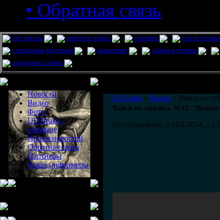
• Обратная связь
pro жизнь
новости науки
человек
нло и приш
стихийные бедствия
животные
тайны истории
авторские статьи
Меню сайта
Информация
Комментировать статьи на сайте 
Новости
UfoLeaks
»
Видео
» Вам и не сн
Видео
Вам и не снилось №11. "Война
Фото
UFOleaks -
Опубликовано: 13-04-2014, 12:
общение
Прием новостей
Обратная связь
Партнеры
Наши информеры