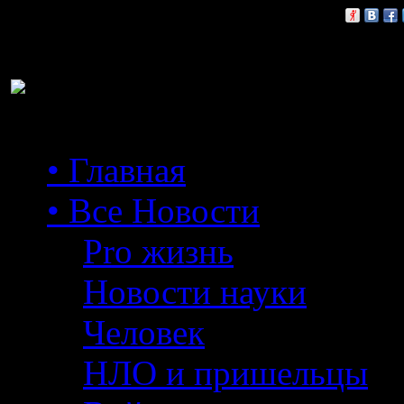
Расскажи друзьям:
• Главная
• Все Новости
Pro жизнь
Новости науки
Человек
НЛО и пришельцы