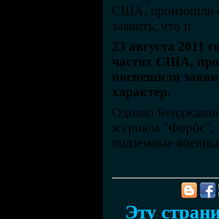
США, произошли с
заявить, что п
23 августа 2011 
частях США, про
поспешили заяви
характер.
Однако Бенджамин 
журнала "Форбс", з
подземные военны
Эту страни