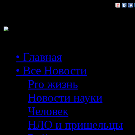
Расскажи друзьям:
• Главная
• Все Новости
Pro жизнь
Новости науки
Человек
НЛО и пришельцы