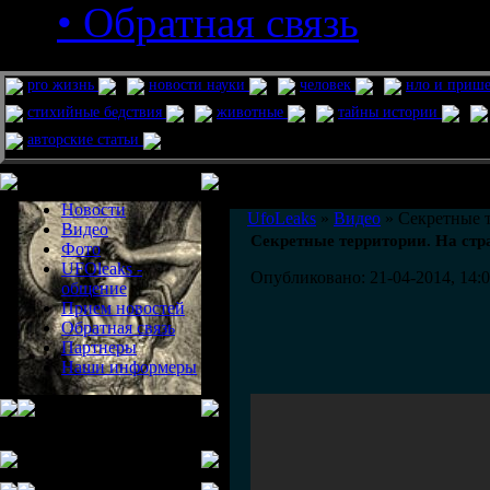
• Обратная связь
pro жизнь
новости науки
человек
нло и приш
стихийные бедствия
животные
тайны истории
авторские статьи
Меню сайта
Информация
Комментировать статьи на сайте 
Новости
UfoLeaks
»
Видео
» Секретные 
Видео
Секретные территории. На ст
Фото
UFOleaks -
Опубликовано: 21-04-2014, 14:
общение
Прием новостей
Обратная связь
Партнеры
Наши информеры