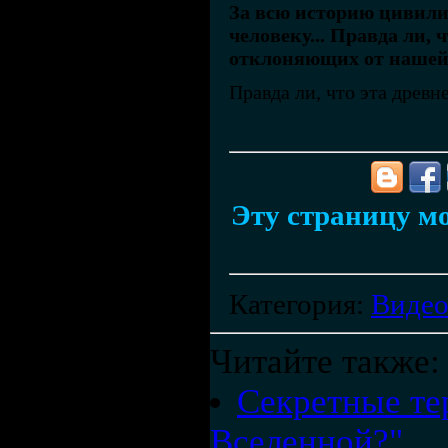
За всю историю цивили
человеку... Правда ли,
отклоняющих от нашей
Правда ли, что эта древ
Эту страницу мо
Категория
:
Виде
Читайте также:
Секретные те
Вселенной?"