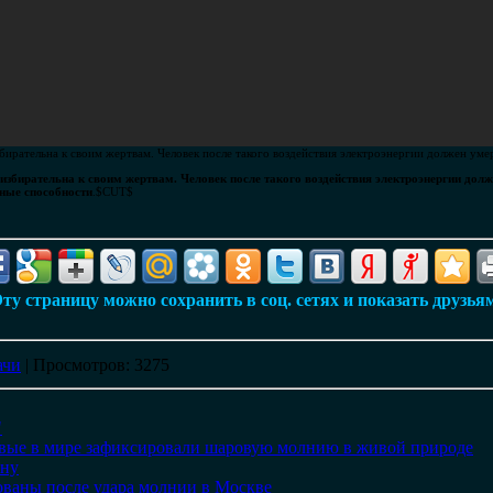
ирательна к своим жертвам. Человек после такого воздействия электроэнергии должен уме
збирательна к своим жертвам. Человек после такого воздействия электроэнергии долж
ные способности
.$CUT$
ту страницу можно сохранить в соц. сетях и показать друзья
ачи
|
Просмотров
: 3275
"
рвые в мире зафиксировали шаровую молнию в живой природе
ину
ованы после удара молнии в Москве