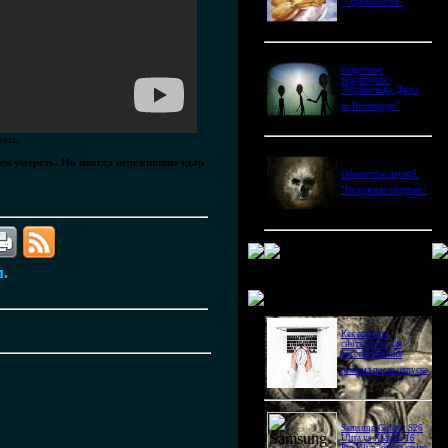
"Стрелы богов"
Секретные
территории.
"Пришельцы. Дверь
во Вселенную"
реть.
ен умереть. Но иногда пережившие удар
Обманутые наукой.
"Исцеление смертью"
м.
Новое в блогах
Как выбрать
снотворное для
восстановления
режима после отпуска
Samsung Galaxy S26
Ultra vs Xiaomi 16