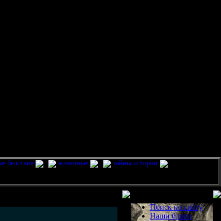
ые бедствия
животные
тайны истории
Разделы
Поиск по сайту
Наши блоги