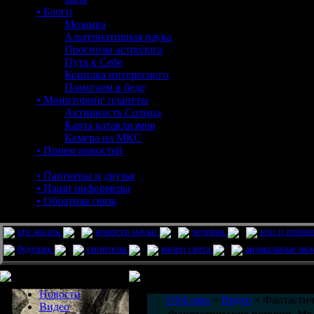
• Блоги
Мозаика
Альтернативная наука
Прогнозы астролога
Путь к Себе
Копилка интересного
Помогаем в беде
• Мониторинг планеты
Активность Солнца
Карта катаклизмов
Камера на МКС
• Прием новостей
• Партнеры и друзья
• Наши информеры
• Обратная связь
pro жизнь
новости науки
человек
нло и приш
будущее
гипотезы
конец света
аномальные яв
Меню сайта
Информация
Комментировать статьи на сайте 
Новости
UfoLeaks
»
Видео
» Фантастич
Видео