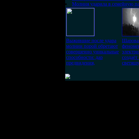
Молния ударила в семейную па
Выжившие после удара
Шаровая
молнии порой обретают
феномен
совершенно уникальные
электр
способности: дар
создаё
предвидения,
светящу