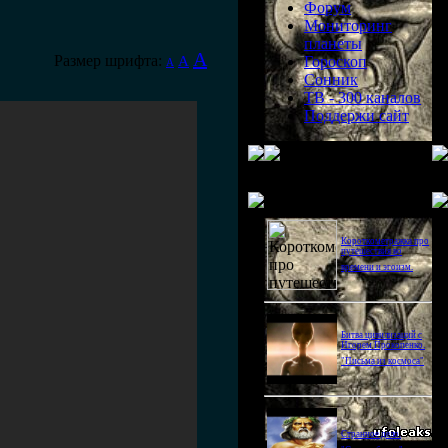
Форум
Мониторинг
планеты
A
Размер шрифта:
A
Гороскоп
A
Сонник
ТВ - 300 каналов
Поддержи сайт
Последнее видео
Короткометражка про
путешествия во
времени и эгоизм.
Битва цивилизаций с
Игорем Прокопенко.
"Письма из космоса"
Странное дело.