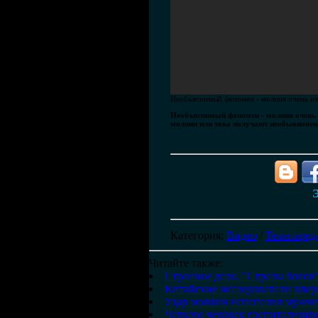
Необъяснимый феномен - молния очень изб
Необъяснимый феномен - молния очень и
молнии или тока получают необыкновен
Э
Категория
:
Видео
/
Телеперед
Читайте также:
Странное дело. "Стрелы богов
Китайские исследователи впе
Удар молнии испепелил мужч
Четверо человек госпитализир