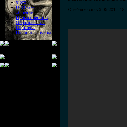
Фантастические истории. Мо
Фото
UFOleaks -
Опубликовано: 5-06-2014, 18:
общение
Прием новостей
Обратная связь
Партнеры
Наши информеры