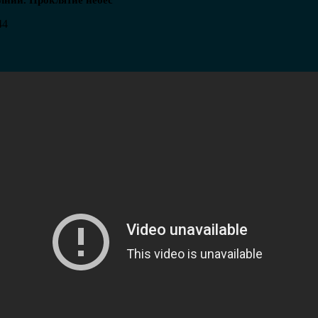
лнии. Проклятие небес
44