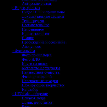
Авторские статьи
• Видео, фильмы
Видео НЛО и пришельцы
Документальные фильмы
Телепередачи
Познавательные
Непознанное
Криптозоология
В мире
Пробуждение и осознание
Anonymous
• Фотоальбом
Фото пришельцев
Фото НЛО
Круги на полях
Мегалиты и артефакты
Неизвестные существа
Фото привидений
Невероятные находки
Шокирующее творчество
На разбор
• UFOleaks - общение
Вещают люди
Домик для отдыха
Баня