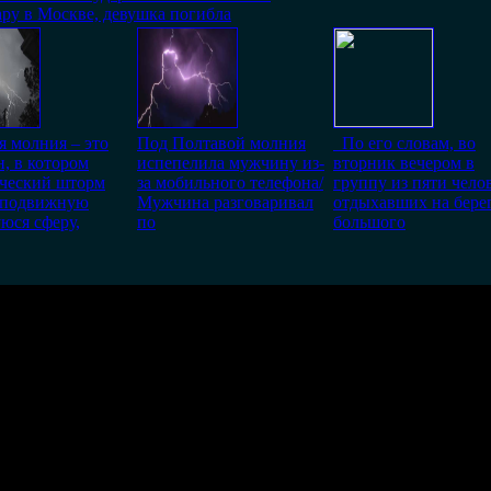
ру в Москве, девушка погибла
 молния – это
Под Полтавой молния
По его словам, во
, в котором
испепелила мужчину из-
вторник вечером в
ический шторм
за мобильного телефона/
группу из пяти чело
т подвижную
Мужчина разговаривал
отдыхавших на бере
юся сферу,
по
большого