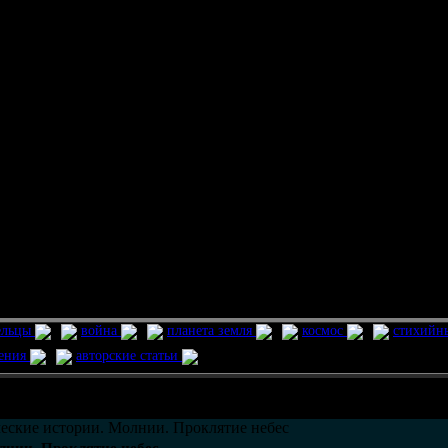
ельцы
война
планета земля
космос
стихийн
ления
авторские статьи
возможно только в течении
30
дней со дня публикации.
еские истории. Молнии. Проклятие небес