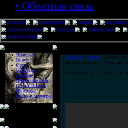
• Обратная связь
pro жизнь
новости науки
человек
нло и приш
стихийные бедствия
животные
тайны истории
авторские статьи
Меню сайта
Информация
Комментировать статьи на сайте 
Новости
UfoLeaks
»
Видео
» Штурм созна
Видео
Штурм сознания. "Охота на эк
Фото
UFOleaks -
Опубликовано: 5-09-2014, 20:49
общение
Прием новостей
Обратная связь
Партнеры
Наши информеры