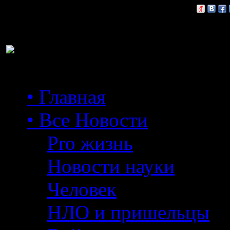
Расскажи друзьям:
• Главная
• Все Новости
Pro жизнь
Новости науки
Человек
НЛО и пришельцы