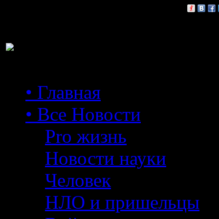
Расскажи друзьям:
• Главная
• Все Новости
Pro жизнь
Новости науки
Человек
НЛО и пришельцы