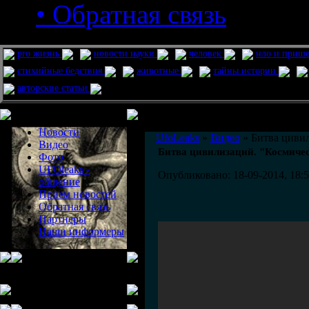
• Обратная связь
pro жизнь
новости науки
человек
нло и приш
стихийные бедствия
животные
тайны истории
авторские статьи
Меню сайта
Информация
Комментировать статьи на сайте 
Новости
UfoLeaks
»
Видео
» Битва цивил
Видео
Битва цивилизаций. "Космичес
Фото
UFOleaks -
Опубликовано: 18-09-2014, 18:
общение
Прием новостей
Обратная связь
Партнеры
Наши информеры