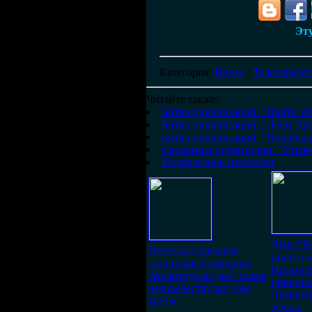
Эту
Категория
:
Видео
/
Телепереда
Читайте также:
Битва цивилизаций. "Найти А
Битва цивилизаций. "Девы Др
Битва цивилизаций. "Подводн
Секретные территории. "Утрач
Космические спасатели
День "Б
Легенда о древнем
цивилиз
затонувшем материке
Прокопе
Атлантида не дает покоя
цивилиз
человечеству вот уже
Древней
третье
эфира: