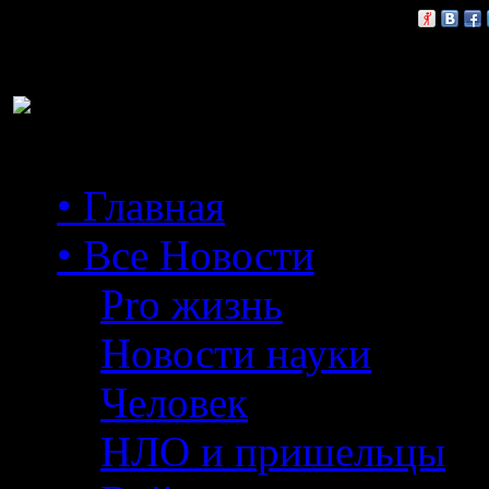
Расскажи друзьям:
• Главная
• Все Новости
Pro жизнь
Новости науки
Человек
НЛО и пришельцы