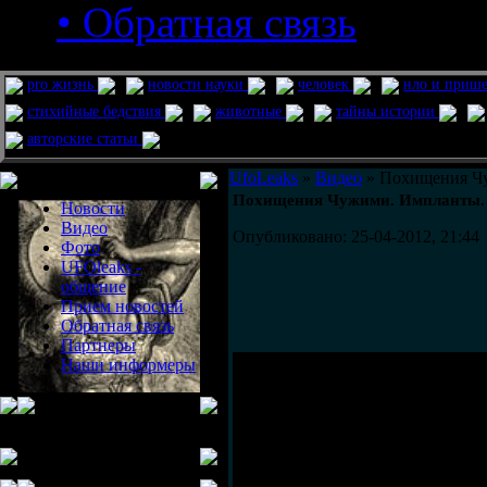
• Обратная связь
pro жизнь
новости науки
человек
нло и приш
стихийные бедствия
животные
тайны истории
авторские статьи
Меню сайта
UfoLeaks
»
Видео
» Похищения Ч
Похищения Чужими. Импланты.
Новости
Видео
Опубликовано: 25-04-2012, 21:44
Фото
UFOleaks -
общение
Прием новостей
Обратная связь
Партнеры
Наши информеры