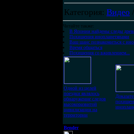
Категория
:
Видео
Читайте также:
В Японии найдены следы древ
Похищения инопланетянами
Ваш шанс познакомиться с ин
Время общаться
Похищения со вживлением...
Одной из целей
поездки являлось
Доказате
обнаружение следов
похищен
высокоразвитой
иноплане
цивилизации на
территории
Bender
(25 апреля 2012 21:47)
Эту тему можно обсудить н