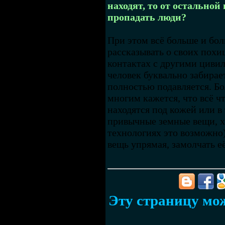
находят, то от остальной
пропадать люди?
При этом всё больше и бо
рассказывать о своих похи
контактах с другими циви
человек буквально забирае
полностью подавляется. Бо
многим кажется, что всё ч
находятся под кожей или в
привычные земные вещи, х
технологиях это возможно)
вещь упрямая, замолчать е
Эту страницу мож