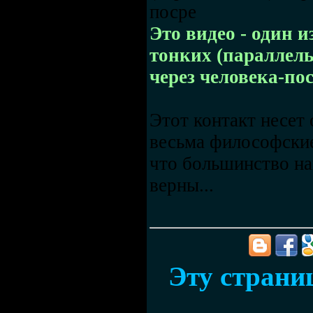
посре
Это видео - один 
тонких (параллел
через человека-пос
Этот контакт несет 
весьма философские
что большинство на
верны...
Эту страниц