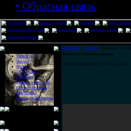
• Обратная связь
pro жизнь
новости науки
человек
нло и приш
стихийные бедствия
животные
тайны истории
авторские статьи
Меню сайта
UfoLeaks
»
Видео
» Контакт с то
Контакт с тонким миром
Новости
Видео
Опубликовано: 17-05-2012, 10:21
Фото
UFOleaks -
общение
Прием новостей
Обратная связь
Партнеры
Наши информеры