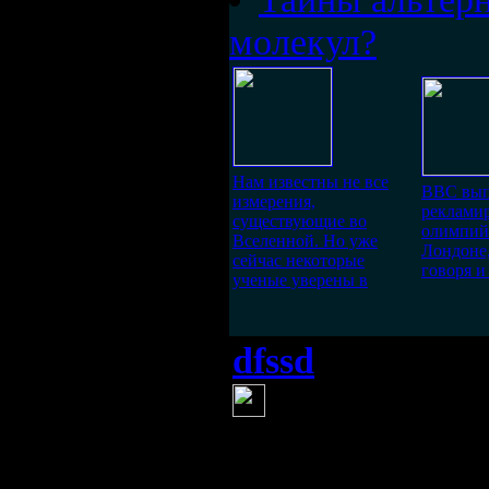
молекул?
Нам известны не все
ВВС вып
измерения,
реклами
существующие во
олимпий
Вселенной. Но уже
Лондоне,
сейчас некоторые
говоря и
ученые уверены в
dfssd
(15 января 2016
чуть было не
и слушать. На#