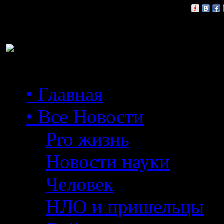
Расскажи друзьям:
• Главная
• Все Новости
Pro жизнь
Новости науки
Человек
НЛО и пришельцы