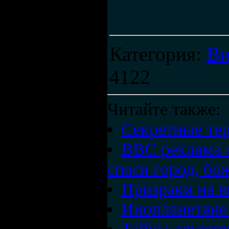
Категория
:
Ви
4122
Читайте также:
Секретные те
ВВС реклама 
спаси город, бо
Призраки на в
Инопланетяне 
Тайны альтерн