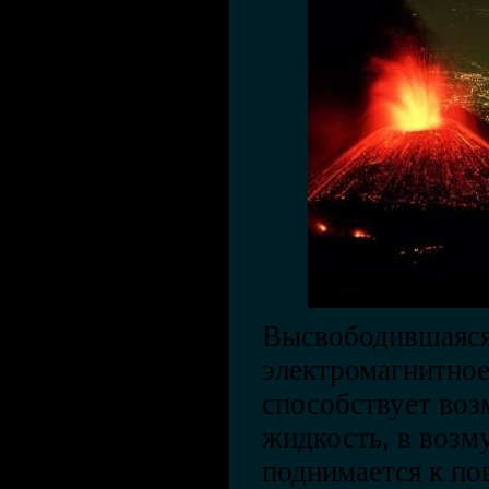
Высвободившаяся
электромагнитное
способствует во
жидкость, в возм
поднимается к по