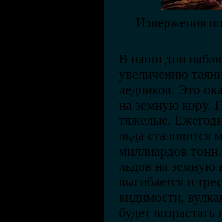
Извержения по
В наши дни наблю
увеличению таян
ледников. Это ок
на земную кору. 
тяжелые. Ежегодно
льда становится 
миллиардов тонн. 
льдов на земную 
выгибается и трес
видимости, вулка
будет возрастать