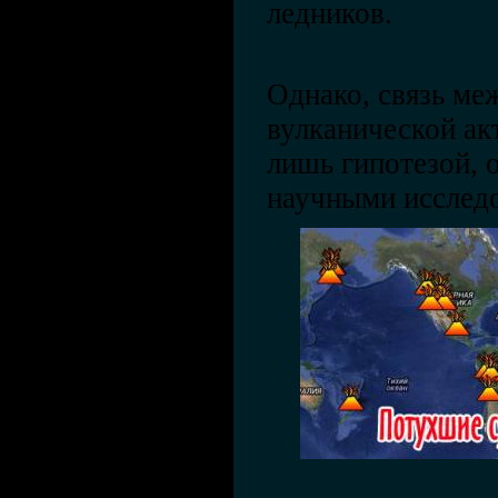
ледников.
Однако, связь ме
вулканической ак
лишь гипотезой, 
научными исслед