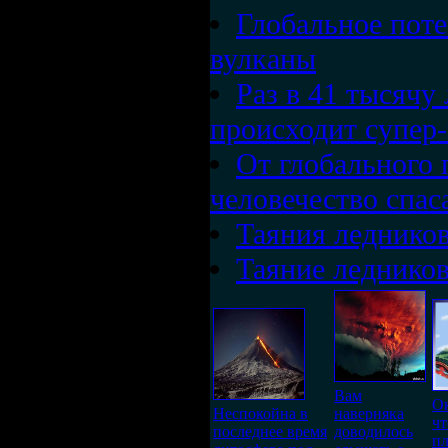
Глобальное поте
вулканы
Раз в 41 тысячу 
происходит супер
От глобального 
человечество спас
Таяния ледников
Таяние леднико
Вам
Ок
Неспокойна в
наверняка
чт
последнее время
доводилось
пл