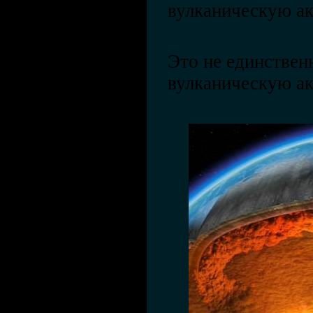
вулканическую ак
Это не единствен
вулканическую ак