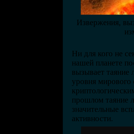
Извержения, вы
из
Ни для кого не се
нашей планете по
вызывает таяние 
уровня мирового 
криптологическим
прошлом таяние 
значительные всп
активности.