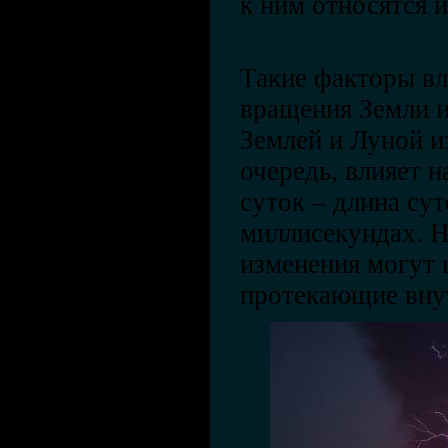
к ним относятся и
Такие факторы вл
вращения Земли и
Землей и Луной и
очередь, влияет 
суток – длина су
миллисекундах. Н
изменения могут 
протекающие вну