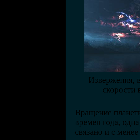
Извержения, 
скорости 
Вращение планеты
времен года, одн
связано и с мене