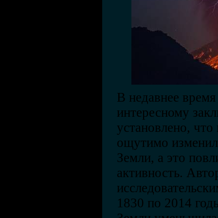
В недавнее время
интересному зак
установлено, что 
ощутимо изменил
Земли, а это пов
активность. Авто
исследовательским
1830 по 2014 год