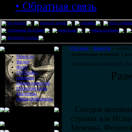
• Обратная связь
pro жизнь
новости науки
человек
нло и приш
стихийные бедствия
животные
тайны истории
авторские статьи
Меню сайта
UfoLeaks
»
Новости
» Активиз
Активизация вулканов: 3 в
Новости
Видео
Опубликовано: 8-01-2015, 10:
Фото
Раз
UFOleaks -
общение
Прием новостей
Обратная связь
Партнеры
Наши информеры
. Сегодня активны
странах как Исла
Мексика, Филипп