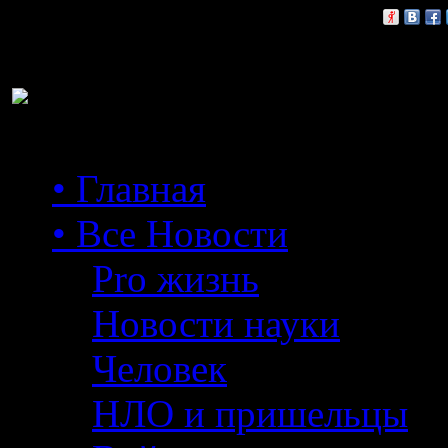
Расскажи друзьям:
• Главная
• Все Новости
Pro жизнь
Новости науки
Человек
НЛО и пришельцы