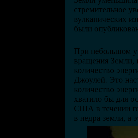
Земли уменьшилас
стремительное ув
вулканических и
были опубликован
При небольшом у
вращения Земли, 
количество энерг
Джоулей. Это нас
количество энерги
хватило бы для о
США в течении го
в недра земли, а 