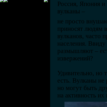
Россия, Япония и
вулканы –
не просто внушаю
приносят людям в
вулканов, часто 
населения. Ввиду
размышляют – ест
извержений?
Удивительно, но 
есть. Вулканы не
но могут быть др
на активность их