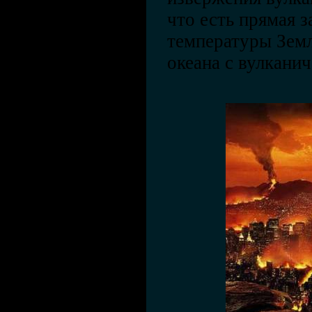
что есть прямая 
температуры Зем
океана с вулкани