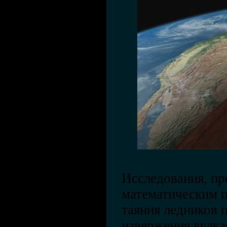
Исследования, пр
математическим п
таяния ледников 
извержения вулкан