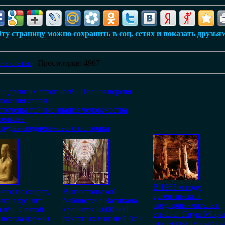
ту страницу можно сохранить в соц. сетях и показать друзья
ие статьи
|
Просмотров
: 4967
ы древних летописей» Полная верcия
овения славян
оточены тайные знания человечества
шельцев
трудах средневекового историка
В 1965-м году
кого не секрет,
В апостольской
аргентинский
икан хранит
библиотеке Ватикана
предприниматель и
тайн. Святой
хранится 1.600.000
этнолог Януш Мори
 всегда держит
печатных изданий (как
открыл на территор