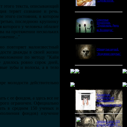
"Стрелы богов"
нт этого текста, описывающий
ня теряет сознание и речь.
е этого состояния, в котором
Секретные
 третью, последнюю крупинку
территории.
я которого у человека облазит
"Пришельцы. Дверь
во Вселенную"
ова на протяжении нескольких
ожение..."
но повторяет малоизвестный
Обманутые наукой.
одости дважды в своей жизни
"Исцеление смертью"
 омоложение по методу "Кайя
е длилось ровно сорок дней,
вые зубы и волосы, а в тело
сире молодости действительно
Новое в блогах
Как выбрать
ь с ее фондом, а здесь все не
снотворное для
восстановления
строго ограничен. Официально
режима после отпуска
щать в среднем 150 ученых и
ополнения фондов) изучение
Samsung Galaxy S26
Ultra vs Xiaomi 16