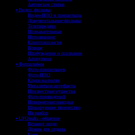
Авторские статьи
• Видео, фильмы
Видео НЛО и пришельцы
Документальные фильмы
Телепередачи
Познавательные
Непознанное
Криптозоология
В мире
Пробуждение и осознание
Anonymous
• Фотоальбом
Фото пришельцев
Фото НЛО
Круги на полях
Мегалиты и артефакты
Неизвестные существа
Фото привидений
Невероятные находки
Шокирующее творчество
На разбор
• UFOleaks - общение
Вещают люди
Домик для отдыха
Баня