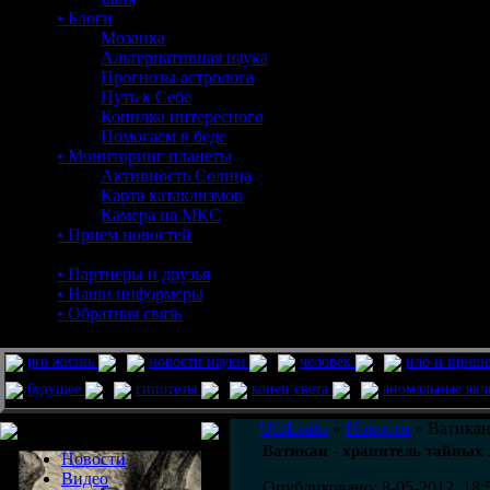
• Блоги
Мозаика
Альтернативная наука
Прогнозы астролога
Путь к Себе
Копилка интересного
Помогаем в беде
• Мониторинг планеты
Активность Солнца
Карта катаклизмов
Камера на МКС
• Прием новостей
• Партнеры и друзья
• Наши информеры
• Обратная связь
pro жизнь
новости науки
человек
нло и приш
будущее
гипотезы
конец света
аномальные яв
Меню сайта
UfoLeaks
»
Новости
» Ватикан
Ватикан - хранитель тайных 
Новости
Видео
Опубликовано: 8-05-2012, 18: