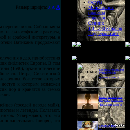
Форум
A
Размер шрифта:
A
Мониторинг
A
планеты
Гороскоп
Сонник
 переписчиков. Собранная за
ТВ - 300 каналов
но и философские трактаты,
Поддержи сайт
кой и арабской литературы, а
иотеки Ватикана продолжают
Последнее видео
получения в дар, приобретения
ших библиотек Европы. В том
тины (1690), букинистические
Короткометражка про
боре св. Петра, Сикстинской
путешествия во
времени и эгоизм.
ые архивы, богатство которых
, доступ к которым возможен
сих пор и хранятся за семью
ркви.
Битва цивилизаций с
Игорем Прокопенко.
ейцев (соседей народа майя).
"Письма из космоса"
ипотезы и легенды. Полагают,
 инков. Утверждают, что это
нопланетянами. Говорят, что
Странное дело.