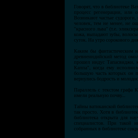
Говорят, что в библиотеке В
процесс регенерации, или о
Возникают частые судороги, 
человек, тем не менее, не 
"красного льва" (т.е. эликси
кожа, выпадают зубы, волосы
суток. На утро сорокового д
Каким бы фантастическим ни
древнеиндийский метод омол
прошел индус Тапасвиджи, к
Каппа", когда ему исполнил
большую часть которых он п
вернулись бодрость и молодост
Параллель с текстом графа К
имели реальную почву...
Тайны ватиканской библиотеки
так просто. Хотя в библиоте
библиотека открыта для нау
специалистов. При такой и
собранных в библиотеке сокро