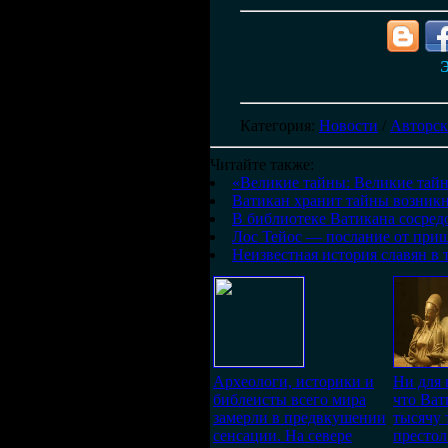
Э
Категория
:
Новости
/
Авторск
Читайте также:
«Великие тайны: Великие тайн
Ватикан хранит тайны возникн
В библиотеке Ватикана сосред
Лос Тейос — послание от при
Неизвестная история славян в 
Археологи, историки и
Ни для 
библеисты всего мира
что Ват
замерли в предвкушении
тысячу 
сенсации. На севере
престол