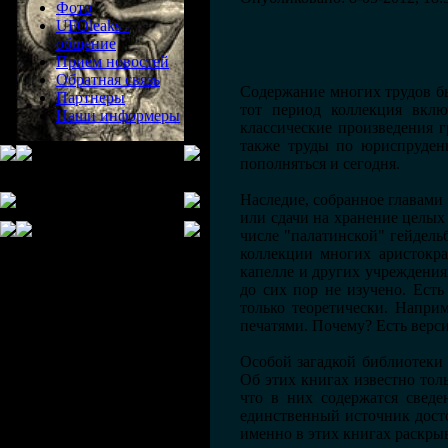
Фото
UFOleaks -
общение
Прием новостей
Обратная связь
Содержание многих трудов б
Партнеры
тот период коллекция вклю
Наши информеры
классические произведения г
также труды по юриспруденц
пополняться и сегодня.
Наследие, собранное главами 
или сдачи на хранение целы
числе "палатинской" гейдель
коллекции многих аристокра
капелле и других учреждения
до сих пор не изучено. Ест
только теоретически. Напри
печатями. Почему? Есть верси
Особой загадкой библиотеки 
Об этих книгах известно тол
что в них содержатся сведе
единственный источник дост
именно в этих книгах раскрыв