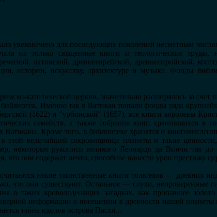
ыло увековечено для последующих поколений несметным числом
чала на только священные книги и теологические труды, 
реческой, латинской, древнееврейской, древнесирийской, коптс
ии, истории, искусству, архитектуре и музыке. Фонды библ
римско-католической церкви, значительно расширялось за счет 
х библиотек. Именно так в Ватикан попали фонды ряда крупней
бергской (1622) и "урбинской" (1657), все книги королевы Крис
тических семейств, а также собрания книг, хранившихся в со
х Ватикана. Кроме того, в библиотеке хранятся и многочисленн
ь в этой величайшей сокровищнице планеты и такие ценности
мер, некоторые рукописи великого Леонардо да Винчи так до 
я, что они содержат нечто, способное нанести урон престижу це
считаются некие таинственные книги тольтеков — древних инд
ько, что они существуют. Остальное — слухи, непроверенные г
ния о таких кроволеденящих загадках, как пропавшее золото
оверной информации о посещении в древности нашей планеты и
ается тайна идолов острова Пасхи...