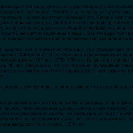
атикана хранится копия одного из трудов Калиостро. Вот фрагме
моложения, организма: "Выпив это, человек на целых три д
конвульсии, на теле выступает обильный пот. Придя в себя посл
ощущает никакой боли, на тридцать шестой день он принимает
ра), после чего проваливается в глубокий спокойный сон, во врем
 и ногти, выходят из кишечника пленки... Все это вырастает сн
ня он покидает помещение новым человеком, ощущая полное омол
 казалось нам приведенное описание, оно поразительно точ
ожения "Кайя Каппа". Этот секретный курс возвращения мол
оторый прожил 185 лет (1770-1955 гг.). Впервые он прошел
ось 90 лет. Любопытно, что его чудесное превращение такж
ровел в состоянии сна. После сорока дней у него выросли но
ь...
алиостро здесь очевидна, и не исключено, что слухи об элик
 притягивают, как магнит, но чтобы их раскрыть, надо поработат
ке хранятся многочисленные архивы, допуск к ним читателей 
чно-исследовательской работы, но ежедневно ее могут посе
нтенсивности исследований (даже без учета постоянного п
вищ завершится только через... 1250 лет!