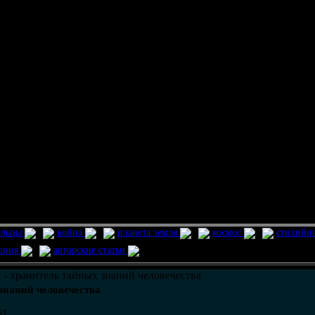
ельцы
война
планета земля
космос
стихийн
ления
авторские статьи
 - хранитель тайных знаний человечества
знаний человечества
51