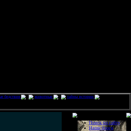
ые бедствия
животные
тайны истории
Разделы
Поиск по сайту
Наши блоги