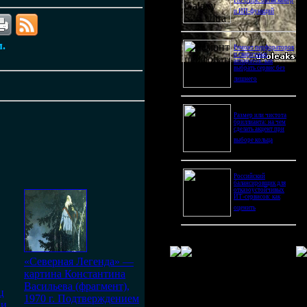
Pro Ultra: битва камер
и ИИ-функций
м.
Ремонт перфораторов
и сварочных
аппаратов: как
выбрать сервис без
лишнего
Размер или чистота
бриллианта: на чем
сделать акцент при
выборе кольца
Российский
балансировщик для
отказоустойчивых
ИТ-сервисов: как
оценить
«Северная Легенда» —
картина Константина
Васильева (фрагмент),
ц
1970 г. Подтверждением
ии