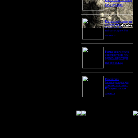
Pro Ultra: битва камер
и ИИ-функций
Ремонт перфораторов
и сварочных
аппаратов: как
выбрать сервис без
лишнего
Размер или чистота
бриллианта: на чем
сделать акцент при
выборе кольца
Российский
балансировщик для
отказоустойчивых
ИТ-сервисов: как
оценить