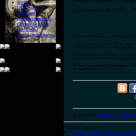
Шведы планируют исследова
Фото
UFOleaks -
Опубликовано: 30-05-2012, 17
общение
Прием новостей
Обратная связь
Партнеры
Наши информеры
Пока же ясно только, что таинственный об
Команда шведских ученых "Ocean Explorer"
документальный фильм об этом событии.
Линдберг сказал, что он ведет переговоры
финансируется за счет частных инвесторов
Добавим, что открытие неопознанного объ
во время Второй мировой войны.
Э
Категория
:
Новости
/
НЛО и 
Читайте также:
Оригинальное видео еще одно