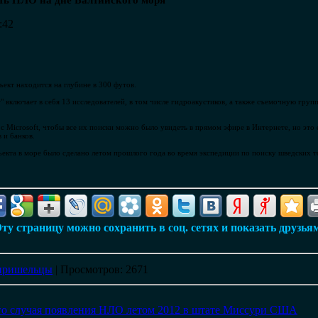
ть НЛО на дне Балтийского моря
:42
ъект находится на глубине в 300 футов.
 включает в себя 13 исследователей, в том числе гидроакустиков, а также съемочную груп
 с Microsoft, чтобы все их поиски можно было увидеть в прямом эфире в Интернете, но это
 и банков.
екта в море было сделано летом прошлого года во время экспедиции по поиску шведских 
ту страницу можно сохранить в соц. сетях и показать друзья
пришельцы
|
Просмотров
: 2671
го случая появления НЛО летом 2012 в штате Миссури США