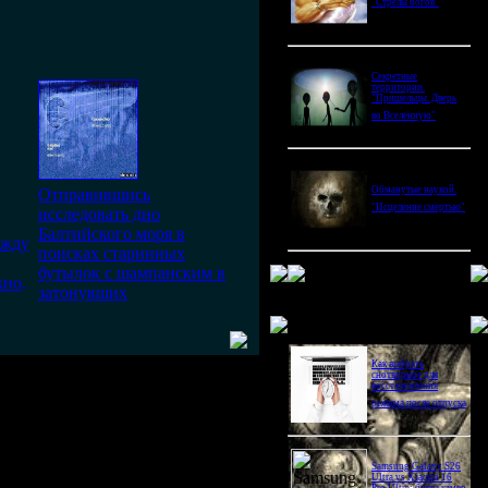
"Стрелы богов"
Секретные
территории.
"Пришельцы. Дверь
во Вселенную"
Обманутые наукой.
Отправившись
"Исцеление смертью"
исследовать дно
Балтийского моря в
ежду
поисках старинных
бутылок с шампанским в
но,
затонувших
Новое в блогах
Как выбрать
снотворное для
восстановления
режима после отпуска
Samsung Galaxy S26
Ultra vs Xiaomi 16