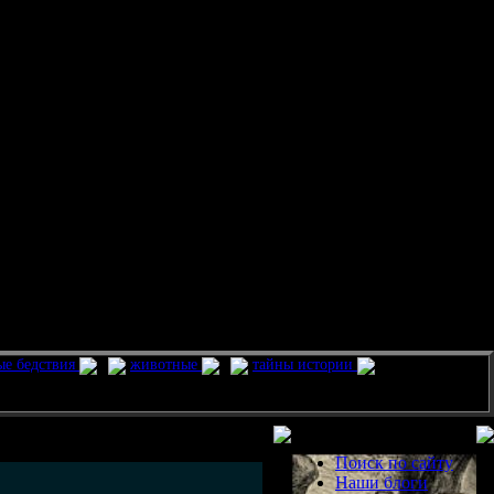
ые бедствия
животные
тайны истории
Разделы
Поиск по сайту
Наши блоги