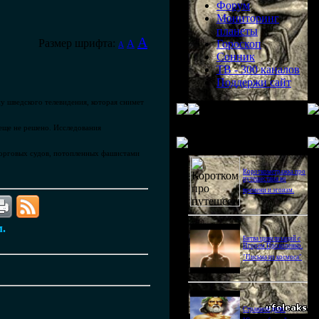
Форум
Мониторинг
планеты
A
Размер шрифта:
A
Гороскоп
A
Сонник
ТВ - 300 каналов
Поддержи сайт
пу шведского телевидения, которая снимет
 еще не решено. Исследования
Последнее видео
торговых судов, потопленных фашистами
Короткометражка про
путешествия во
времени и эгоизм.
м.
Битва цивилизаций с
Игорем Прокопенко.
"Письма из космоса"
Странное дело.