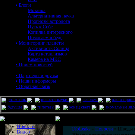
• Блоги
Мозаика
Альтернативная наука
Прогнозы астролога
Путь к Себе
Копилка интересного
Помогаем в беде
• Мониторинг планеты
Активность Солнца
Карта катаклизмов
Камера на МКС
• Прием новостей
• Партнеры и друзья
• Наши информеры
• Обратная связь
pro жизнь
новости науки
человек
нло и приш
будущее
гипотезы
конец света
аномальные яв
Меню сайта
Информация
Комментировать статьи на сайте 
Новости
UfoLeaks
»
Новости
» Шведы п
Видео