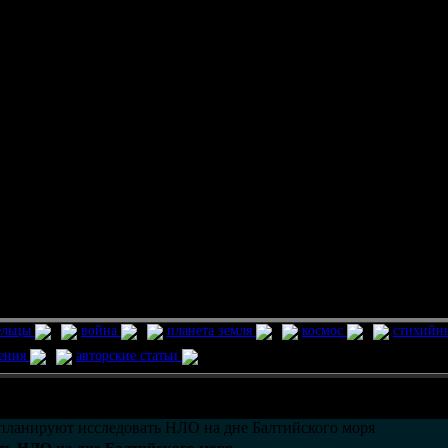
ельцы
война
планета земля
космос
стихийн
ления
авторские статьи
возможно только в течении
30
дней со дня публикации.
ланируют исследовать НЛО на дне Балтийского моря