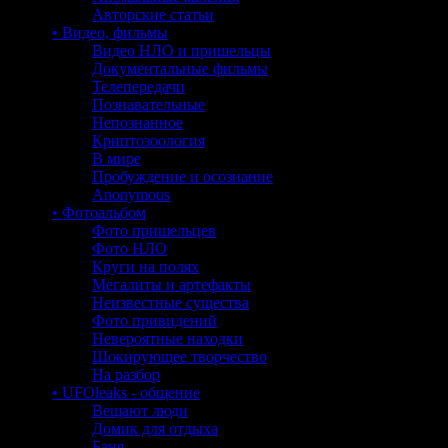
Авторские статьи
• Видео, фильмы
Видео НЛО и пришельцы
Документальные фильмы
Телепередачи
Познавательные
Непознанное
Криптозоология
В мире
Пробуждение и осознание
Anonymous
• Фотоальбом
Фото пришельцев
Фото НЛО
Круги на полях
Мегалиты и артефакты
Неизвестные существа
Фото привидений
Невероятные находки
Шокирующее творчество
На разбор
• UFOleaks - общение
Вещают люди
Домик для отдыха
Баня