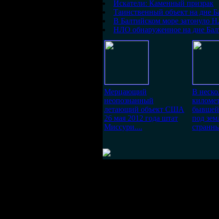
Искатели: Каменный призрак
Таинственный объект на дне Б
В Балтийском море затонуло 
НЛО обнаруженное на дне Балт
Мерцающий
В неско
неопознанный
километ
летающий объект США
бывшей
26 мая 2012 года штат
под зем
Миссури....
странны