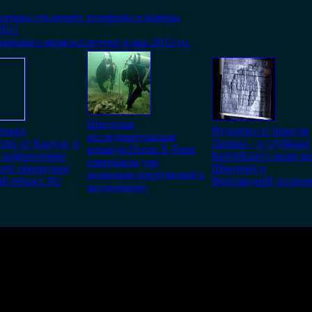
алтики отключает телефоны и камеры
НЛО?
ийского моря исследуют в мае 2012-го.
Шведская
льких
Недалеко от берегов
исследовательская
рах от Калуги, в
Латвии – в глубинах
команда Ocean X Team
 каменоломне
Балтийского моря м
совершила уже
лей обнаружен
Швецией и
несколько погружений к
й объект. Из
Финляндией, возмож
загадочному