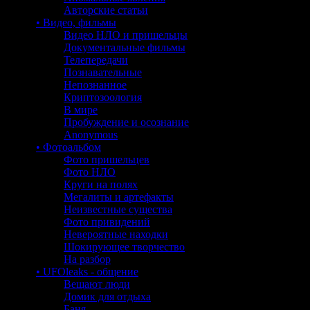
Авторские статьи
• Видео, фильмы
Видео НЛО и пришельцы
Документальные фильмы
Телепередачи
Познавательные
Непознанное
Криптозоология
В мире
Пробуждение и осознание
Anonymous
• Фотоальбом
Фото пришельцев
Фото НЛО
Круги на полях
Мегалиты и артефакты
Неизвестные существа
Фото привидений
Невероятные находки
Шокирующее творчество
На разбор
• UFOleaks - общение
Вещают люди
Домик для отдыха
Баня