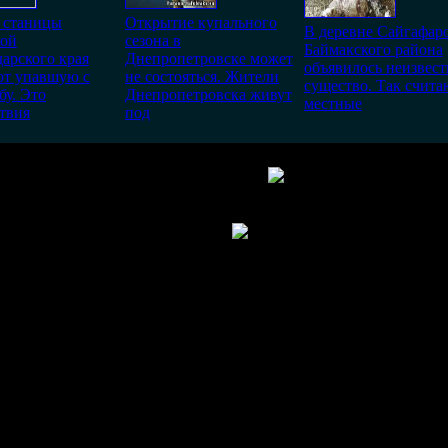
 станицы
Открытие купального
В деревне Сайгафар
кой
сезона в
Баймакского района
арского края
Днепропетровске может
объявилось неизвест
ют упавшую с
не состояться. Жители
существо. Так счита
бу. Это
Днепропетровска живут
местные
твия
под
терия "синтия", добралась до Европы?!
С есть.... Это просто скрывается
возможно только в течении
30
дней со дня публикации.