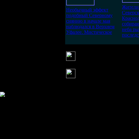
Жители
Необычный эффект
Северс
подобный Северному
Краснод
сиянию в начале мая
собира
наблюдался в Верхнем
неба ры
Уфалее. Мистическое
последс
Валькирия
(19 июня 2012 19:51)
Уж, не синтетическая ли бак
Мария
(12 августа 2013 11:20)
Синтия уже давным давно в Е
Информация
Комментировать статьи на сайте 