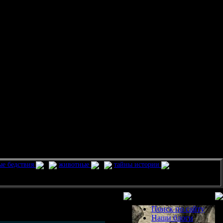
ые бедствия
животные
тайны истории
Разделы
Поиск по сайту
Наши блоги