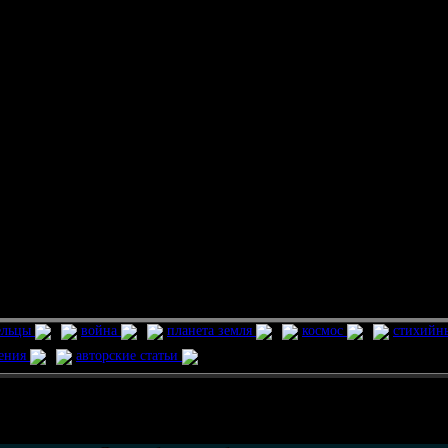
ельцы
война
планета земля
космос
стихийн
ления
авторские статьи