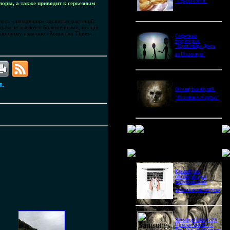
"Стрелы богов"
лоры, а также приводит к серьезным
глось «нападению» ядовитых растений:
кусы не являются болезненными, но при
ационному изданию «Romanian Times».
Секретные
территории.
"Пришельцы. Дверь
во Вселенную"
м.
Обманутые наукой.
"Исцеление смертью"
Новое в блогах
Как выбрать
снотворное для
восстановления
режима после отпуска
Samsung Galaxy S26
Ultra vs Xiaomi 16