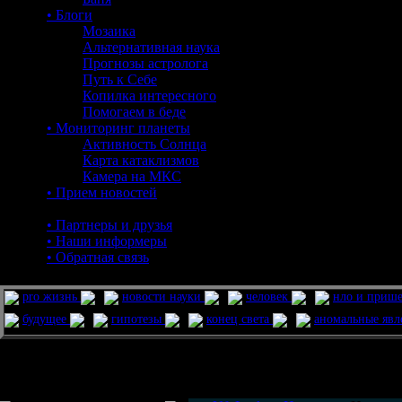
• Блоги
Мозаика
Альтернативная наука
Прогнозы астролога
Путь к Себе
Копилка интересного
Помогаем в беде
• Мониторинг планеты
Активность Солнца
Карта катаклизмов
Камера на МКС
• Прием новостей
• Партнеры и друзья
• Наши информеры
• Обратная связь
pro жизнь
новости науки
человек
нло и приш
будущее
гипотезы
конец света
аномальные яв