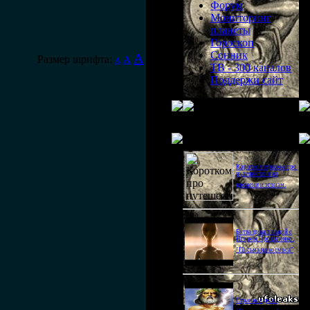
Форум
Мониторинг
планеты
Гороскоп
Сонник
A
Размер шрифта:
A
A
ТВ - 300 каналов
Поддержи сайт
Последнее видео
Короткометражка про
путешествия во
времени и эгоизм.
Битва цивилизаций с
Игорем Прокопенко.
"Письма из космоса"
Странное дело.