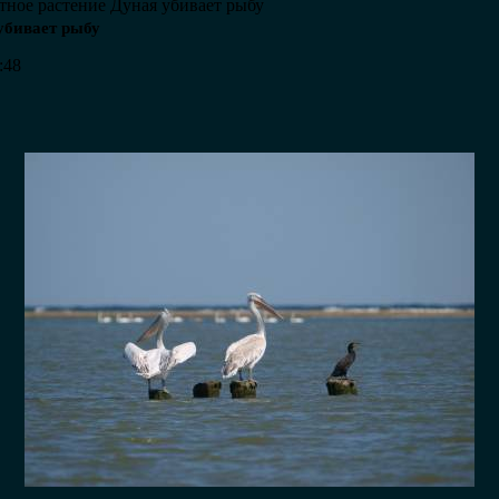
тное растение Дуная убивает рыбу
убивает рыбу
:48