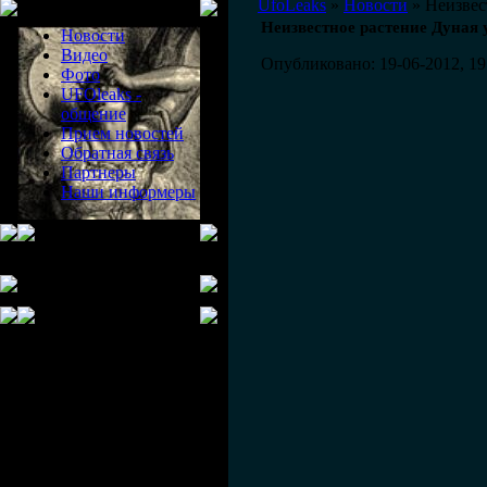
Меню сайта
UfoLeaks
»
Новости
» Неизвес
Неизвестное растение Дуная 
Новости
Видео
Опубликовано: 19-06-2012, 19
Фото
UFOleaks -
общение
Прием новостей
Обратная связь
Партнеры
Наши информеры