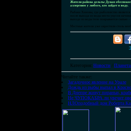
Жители района дельты Дуная обеспокоен
аллергиям у любого, кто зайдет в воду.
Рыбаки Хиновы, где рыболовство является
после выхода из воды места укусов начин
выходе из воды тело покрывается сыпью 
Местные жители уже окрестили столь необ
Э
Категория
:
Новости
/
Планета
Читайте также:
Загадочное явление на Урале
Дождь из рыбы выпал в Красно
В Днепре живут пираньи, краб
Не ЧУПОКАБРА ли увечит ове
НЛОподобный дом Роберта Ка