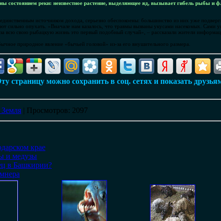
ы состоянием реки: неизвестное растение, выделяющее яд, вызывает гибель рыбы и ф
 единственным источником дохода, серьезно обеспокоены: большинство из них уже подвер
ают сильно опухать. «Вначале нам казалось, что травмы вызваны укусами насекомых. Сами у
– за всю свою рыбацкую жизнь это первый подобный случай», – рассказали жители информ
ычное природное явление «бычьей головой» из-за его внушительного размера.
ту страницу можно сохранить в соц. сетях и показать друзья
 Земля
|
Просмотров
: 2097
дарском крае
ы и медузы
ц в Башкирии?
мнера