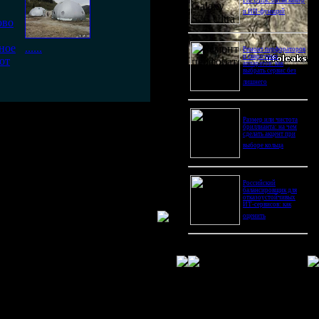
Pro Ultra: битва камер
и ИИ-функций
ово
ное
......
Ремонт перфораторов
и сварочных
ют
аппаратов: как
выбрать сервис без
лишнего
Размер или чистота
бриллианта: на чем
сделать акцент при
выборе кольца
Российский
балансировщик для
отказоустойчивых
ИТ-сервисов: как
оценить