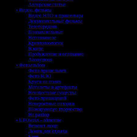
Авторские статьи
• Видео, фильмы
Видео НЛО и пришельцы
Документальные фильмы
Телепередачи
Познавательные
Непознанное
Криптозоология
В мире
Пробуждение и осознание
Anonymous
• Фотоальбом
Фото пришельцев
Фото НЛО
Круги на полях
Мегалиты и артефакты
Неизвестные существа
Фото привидений
Невероятные находки
Шокирующее творчество
На разбор
• UFOleaks - общение
Вещают люди
Домик для отдыха
Баня