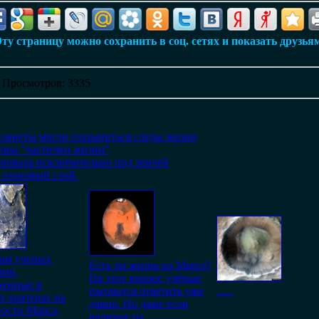
ту страницу можно сохранить в соц. сетях и показать друзья
|
Просмотров
: 3335
планеты могли сохраниться следы жизни
ены "частички жизни"
вовала исключительно под землей
 озоновый слой.
ам ученых,
Есть ли жизнь на Марсе?
лин,
На этот вопрос учёные
женные в
пытаются ответить уже
......
х кратерах на
давно. Но даже если
ости Марса,
наличие на