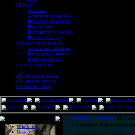
• Блоги
Мозаика
Альтернативная наука
Прогнозы астролога
Путь к Себе
Копилка интересного
Помогаем в беде
• Мониторинг планеты
Активность Солнца
Карта катаклизмов
Камера на МКС
• Прием новостей
• Партнеры и друзья
• Наши информеры
• Обратная связь
pro жизнь
новости науки
человек
нло и приш
будущее
гипотезы
конец света
аномальные яв
Меню сайта
UfoLeaks
»
Новости
» На Вене
На Венере и Марсе нашли сл
Новости
Видео
Опубликовано: 23-06-2012, 11