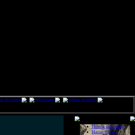
ые бедствия
животные
тайны истории
Разделы
Поиск по сайту
Наши блоги