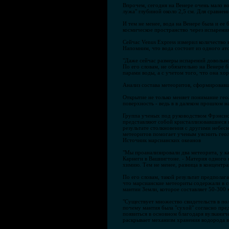
Впрочем, сегодня на Венере очень мало во
лужа" глубиной около 2,5 см. Для сравнени
И тем не менее, вода на Венере была и ее
космическое пространство через испарени
Сейчас Venus Express измерил количество 
Напомним, что вода состоит из одного ат
"Даже сейчас размеры испарений довольно 
По его словам, не обязательно на Венере 
парами воды, а с учетом того, что она хо
Анализ состава метеоритов, сформировавши
Открытие не только меняет понимание гео
поверхность - ведь в в далеком прошлом н
Группа ученых под руководством Фрэнсис
представляют собой кристаллизовавшиеся 
результате столкновения с другими небесн
метеоритов помогает ученым уяснить геол
Источник марсианских океанов
"Мы проанализировали два метеорита, у к
Карнеги в Вашингтоне. - Материя одного 
химию. Тем не менее, разница в концентр
По его словам, такой результат предполаг
что марсианские метеориты содержали в с
мантии Земли, которое составляет 50-300
"Существует множество свидетельств в пол
почему мантия была "сухой" согласно пре
появиться в основном благодаря вулканиче
раскрывает механизм хранения водорода во