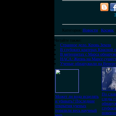
Э
Категория
:
Новости
/
Космос
Читайте также:
Странное дело. Кровь Земли
В глубоких кратерах Красной 
В метеоритах с Марса обнаруж
НАСА: Жизнь на Марсе сущест
Ученые обнаружили на Венере
По слов
Может ли вода исцелять
следы г
и убивать? Последние
обнару
открытия ученых
глубоки
поразили весь научный
поверхн
мир.