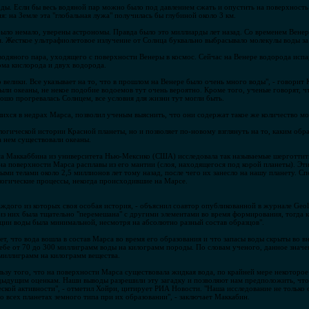
ды. Если бы весь водяной пар можно было под давлением сжать и опустить на поверхность 
я: на Земле эта "глобальная лужа" получилась бы глубиной около 3 км.
 было немало, уверены астрономы. Правда было это миллиарды лет назад. Со временем Вене
я. Жесткое ультрафиолетовое излучение от Солнца буквально выбрасывало молекулы воды за
водяного пара, уходящего с поверхности Венеры в космос. Сейчас на Венере водорода испар
ома кислорода и двух водорода.
велики. Все указывает на то, что в прошлом на Венере было очень много воды", - говорит
были океаны, не некое подобие водоемов тут очень вероятно. Кроме того, ученые говорят, 
рошо прогревалась Солнцем, все условия для жизни тут могли быть.
хся в недрах Марса, позволил ученым выяснить, что они содержат такое же количество мол
логической истории Красной планеты, но и позволяет по-новому взглянуть на то, каким обр
а нем существовали океаны.
а Маккаббина из университета Нью-Мексико (США) исследовала так называемые шерготтиты
на поверхности Марса расплавы из его мантии (слоя, находящегося под корой планеты). Э
ыми телами около 2,5 миллионов лет тому назад, после чего их занесло на нашу планету. 
огические процессы, некогда происходившие на Марсе.
аждого из которых своя особая история, - объяснил соавтор опубликованной в журнале Geo
из них была тщательно "перемешана" с другими элементами во время формирования, тогда 
ации воды была минимальной, несмотря на абсолютно разный состав образцов".
ает, что вода вошла в состав Марса во время его образования и что запасы воды скрыты во 
ебе от 70 до 300 миллиграмм воды на килограмм породы. По словам ученого, данное знач
 миллиграмм на килограмм вещества.
ьзу того, что на поверхности Марса существовала жидкая вода, по крайней мере некоторое
дыдущим оценкам. Наши выводы разрешили эту загадку и позволяют нам предположить, что
ской активности", - отметил Хойри, цитирует РИА Новости. "Наша исследование не только о
 всех планетах земного типа при их образовании", - заключает Маккабин.