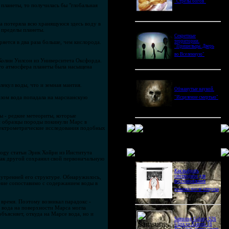
"Стрелы богов"
планеты, то получилась бы "глобальная
ра потеряла всю хранящуюся здесь воду в
 пределы планеты.
Секретные
территории.
яется в два раза больше, чем кислорода.
"Пришельцы. Дверь
во Вселенную"
 Колин Уилсон из Университета Оксфорда.
что атмосфера планеты была насыщена
екул воды, что и земная мантия.
Обманутые наукой.
азом вода попадала на марсианскую
"Исцеление смертью"
 - редкие метеориты, которые
ти образцы породы покинули Марс в
Спектрометрические исследования подобных
Новое в блогах
logy статьи Эрик Хойри из Института
как другой сохранил свой первоначальную
Как выбрать
снотворное для
внутренней его структуре. Обнаружилось,
восстановления
ение сопоставимо с содержанием воды в
режима после отпуска
 время. Поэтому возникал парадокс -
 вода на поверхности Марса могла
бъясняет, откуда на Марсе вода, но и
Samsung Galaxy S26
Ultra vs Xiaomi 16