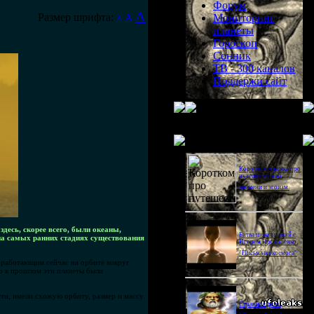
Форум
A
Размер шрифта:
A
Мониторинг
A
планеты
Гороскоп
Сонник
ТВ - 300 каналов
Поддержи сайт
Последнее видео
Короткометражка про
путешествия во
времени и эгоизм.
здесь, скорее всего, были океаны,
Битва цивилизаций с
на самых ранних стадиях существования
Игорем Прокопенко.
"Письма из космоса"
 работающим сейчас на орбите вокруг
о в прошлом эти планеты были
ти, имели схожую орбиту, размер и массу.
Странное дело.