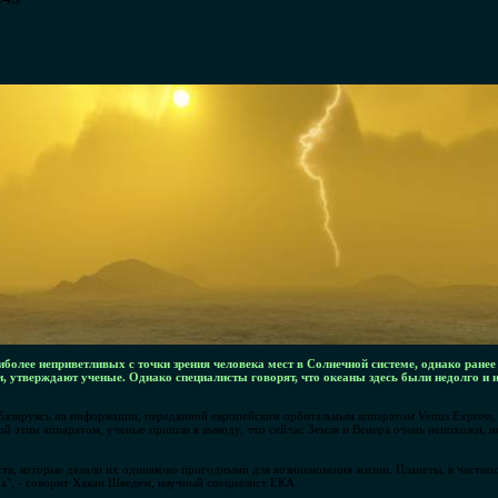
иболее неприветливых с точки зрения человека мест в Солнечной системе, однако ранее 
 утверждают ученые. Однако специалисты говорят, что океаны здесь были недолго и 
азируясь на информации, переданной европейским орбитальным аппаратом Venus Express,
й этим аппаратом, ученые пришли к выводу, что сейчас Земля и Венера очень непохожи, н
тв, которые делали их одинаково пригодными для возникновения жизни. Планеты, в частнос
жа", - говорит Хакан Шведем, научный специалист ЕКА.