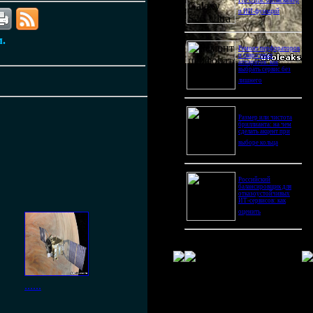
Pro Ultra: битва камер
и ИИ-функций
м.
Ремонт перфораторов
и сварочных
аппаратов: как
выбрать сервис без
лишнего
Размер или чистота
бриллианта: на чем
сделать акцент при
выборе кольца
Российский
балансировщик для
отказоустойчивых
ИТ-сервисов: как
оценить
......