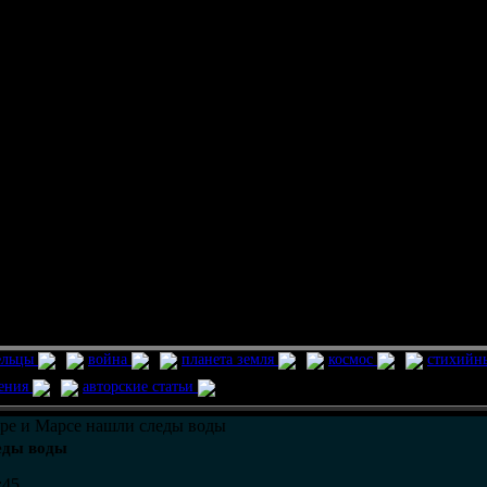
ельцы
война
планета земля
космос
стихийн
ления
авторские статьи
ре и Марсе нашли следы воды
еды воды
:45