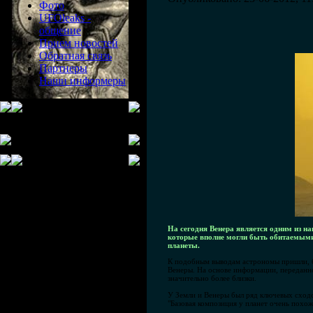
Фото
UFOleaks -
общение
Прием новостей
Обратная связь
Партнеры
Наши информеры
На сегодня Венера является одним из на
которые вполне могли быть обитаемыми,
планеты.
К подобным выводам астрономы пришли, б
Венеры. На основе информации, переданно
значительно более близки.
У Земли и Венеры был ряд ключевых сходс
"Базовая композиция у планет очень похо