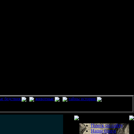
ые бедствия
животные
тайны истории
Разделы
Поиск по сайту
Наши блоги