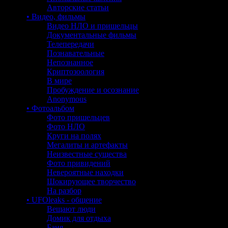
Авторские статьи
• Видео, фильмы
Видео НЛО и пришельцы
Документальные фильмы
Телепередачи
Познавательные
Непознанное
Криптозоология
В мире
Пробуждение и осознание
Anonymous
• Фотоальбом
Фото пришельцев
Фото НЛО
Круги на полях
Мегалиты и артефакты
Неизвестные существа
Фото привидений
Невероятные находки
Шокирующее творчество
На разбор
• UFOleaks - общение
Вещают люди
Домик для отдыха
Баня