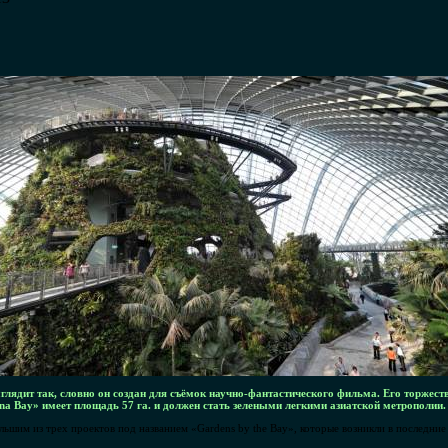
лядит так, словно он создан для съёмок научно-фантастического фильма. Его торжеств
na Bay» имеет площадь 57 га. и должен стать зелеными легкими азиатской метрополии.
льшим из трех проектов под названием «Gardens by the Bay», которые возникли в последн