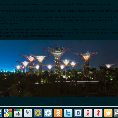
е гигантские теплицы, в которых можно увидеть свыше 220 000 растений со всего мира.
кусственная гора высотой 35 м. с водопадом. До её вершины можно подняться на лифте, а в
арка — это так называемые супердеревья. Конструкции высотой от 25 до 50 м из стали и 
ды, но и в качестве вентиляционных шахт для теплиц, накопителей дождевой воды и отчасти 
ыми батареями.
 быстро и динамично развивающийся рынок туризма, но и банковской деятельности, а отсю
ращают на этот остров-государство, поскольку льготное налогообложение и простота рег
т смягчить налоговую базу для ведения бизнеса.