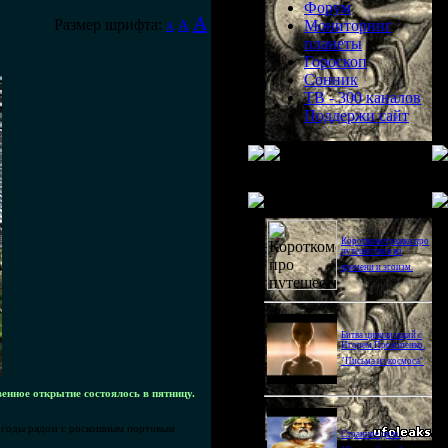
Форум
A
Размер шрифта:
A
Мониторинг
A
планеты
Гороскоп
Сонник
ТВ - 300 каналов
Поддержи сайт
Последнее видео
Короткометражка про
путешествия во
времени и эгоизм.
Битва цивилизаций с
Игорем Прокопенко.
"Письма из космоса"
енное открытие состоялось в пятницу.
ие годы рядом с роскошным портовым
Странное дело.