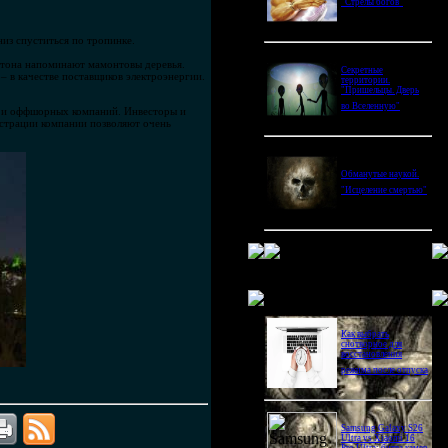
"Стрелы богов"
низ спуститься по тропинке.
бетона напоминают мамонтовы деревья.
Секретные
– в качестве поставщиков электроэнергии.
территории.
"Пришельцы. Дверь
во Вселенную"
да и оффшорных компаний. Инвесторы и
истрации компании позволяют очень
Обманутые наукой.
"Исцеление смертью"
Новое в блогах
Как выбрать
снотворное для
восстановления
режима после отпуска
Samsung Galaxy S26
Ultra vs Xiaomi 16