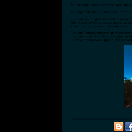
В «Bay South» для посетителей открыты дв
В центре теплицы «Cloud Forest» стоит ис
Ещё одна достопримечательность нового п
Они служат не только как вертикальные са
11 из 18 супердеревьев оснащены солнечн
Сегодня Сингапур известен не только как
предприниматели все большее внимание об
быстро организовать оффшор, что позволяе