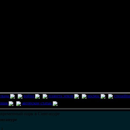
ельцы
война
планета земля
космос
стихийн
ления
авторские статьи
временный парк в Сингапуре
ингапуре
13