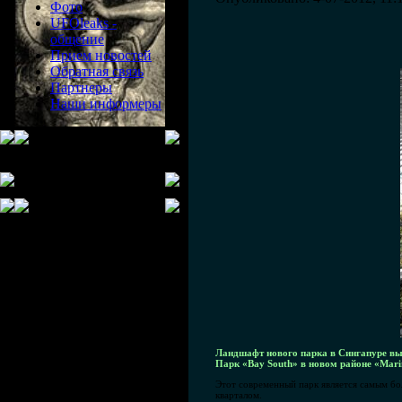
Фото
UFOleaks -
общение
Прием новостей
Обратная связь
Партнеры
Наши информеры
Ландшафт нового парка в Сингапуре выг
Парк «Bay South» в новом районе «Mari
Этот современный парк является самым бо
кварталом.