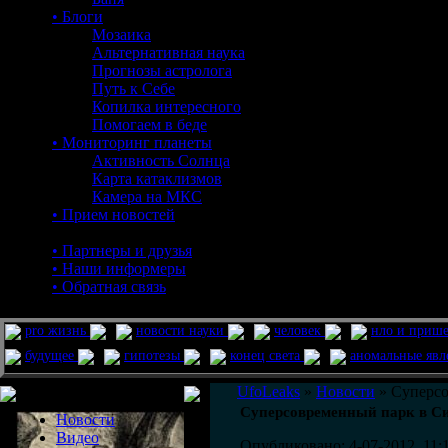
• Блоги
Мозаика
Альтернативная наука
Прогнозы астролога
Путь к Себе
Копилка интересного
Помогаем в беде
• Мониторинг планеты
Активность Солнца
Карта катаклизмов
Камера на МКС
• Прием новостей
• Партнеры и друзья
• Наши информеры
• Обратная связь
pro жизнь
новости науки
человек
нло и приш
будущее
гипотезы
конец света
аномальные яв
Меню сайта
UfoLeaks
»
Новости
» Суперсо
Суперсовременный парк в С
Новости
Видео
Опубликовано: 4-07-2012, 11: