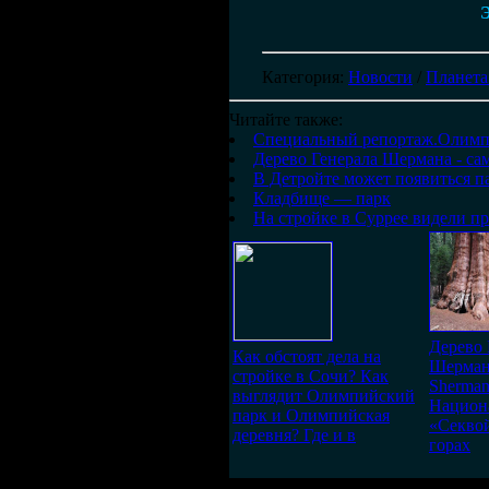
Э
Категория
:
Новости
/
Планета
Читайте также:
Специальный репортаж.Олимпиа
Дерево Генерала Шермана - са
В Детройте может появиться п
Кладбище — парк
На стройке в Суррее видели пр
Дерево 
Как обстоят дела на
Шермана
стройке в Сочи? Как
Sherman
выглядит Олимпийский
Национ
парк и Олимпийская
«Секво
деревня? Где и в
горах