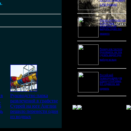
Pro Ultra: битва камер
м.
и ИИ-функций
Ремонт перфораторов
и сварочных
аппаратов: как
выбрать сервис без
лишнего
Размер или чистота
бриллианта: на чем
сделать акцент при
выборе кольца
Российский
балансировщик для
отказоустойчивых
ИТ-сервисов: как
оценить
 в
Руководство парка
1
развлечений в графстве
5
Суррей на юге Англии
дь
решило перенести один
из водных