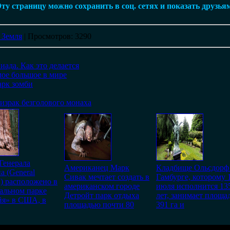
ту страницу можно сохранить в соц. сетях и показать друзья
 Земля
|
Просмотров
: 3290
да. Как это делается
мое большое в мире
арк зомби
израк безголового монаха
Генерала
Американец Марк
Кладбище Ольсдорф
 (General
Сивак мечтает создать в
Гамбурге, которому 
) расположено в
американском городе
июля исполнится 13
альном парке
Детройт парк отдыха
лет, занимает площа
йя» в США, в
площадью почти 80
391 га и