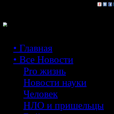
Расскажи друзьям:
• Главная
• Все Новости
Pro жизнь
Новости науки
Человек
НЛО и пришельцы