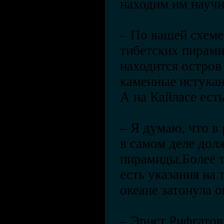
находим им научн
– По вашей схеме
тибетских пирами
находится остров
каменные истукан
А на Кайласе есть
– Я думаю, что в
в самом деле дол
пирамиды.Более т
есть указания на 
океане затонула 
– Эрнст Рифгатови