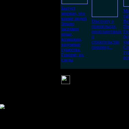
Бытует
Мн
мнение, что
та
кроме людей
Discovery о
Ве
Землю
пришельцах,
Пи
заселяют
инопланетянах
Ги
иные,
и
бу
возможно,
строительстве
ум
разумные
пирамид...
Со
существа.
ту
Говорят, их
вс
следы
Валькирия
(22 июля 2012 19:50)
Интересный фильм об Эрнст
Информация
Комментировать статьи на сайте 
публикации.