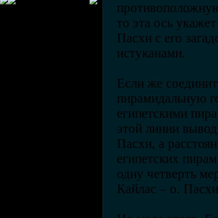
противоположную
то эта ось укаже
Пасхи с его зага
истуканами.
Если же соедини
пирамидальную го
египетскими пира
этой линии вывод
Пасхи, а расстоян
египетских пирам
одну четверть ме
Кайлас – о. Пасхи