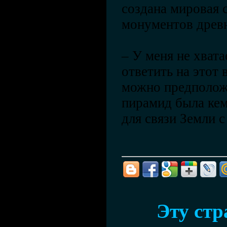
создана мировая 
монументов древ
– У меня не хвата
ответить на этот 
можно предположи
пирамид была кем
для связи Земли 
Эту ст