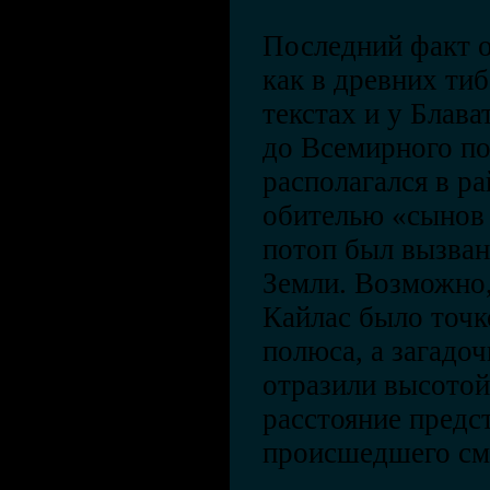
Последний факт 
как в древних ти
текстах и у Блава
до Всемирного п
располагался в р
обителью «сынов 
потоп был вызва
Земли. Возможно,
Кайлас было точ
полюса, а загадо
отразили высото
расстояние предс
происшедшего см