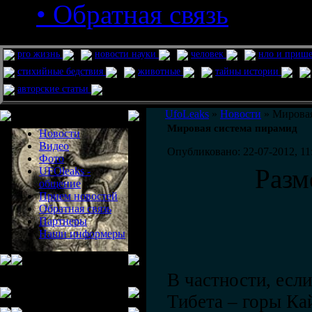
• Обратная связь
pro жизнь
новости науки
человек
нло и приш
стихийные бедствия
животные
тайны истории
авторские статьи
Меню сайта
UfoLeaks
»
Новости
» Мировая
Мировая система пирамид
Новости
Видео
Опубликовано: 22-07-2012, 11
Фото
Разм
UFOleaks -
общение
Прием новостей
Обратная связь
Партнеры
Наши информеры
В частности, есл
Тибета – горы Ка