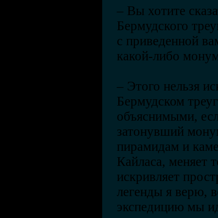
– Вы хотите сказа
Бермудского треу
с приведенной ва
какой-либо монум
– Этого нельзя и
Бермудском треуг
объяснимыми, есл
затонувший мону
пирамидам и кам
Кайласа, меняет 
искривляет простр
легенды я верю, 
экспедицию мы ид