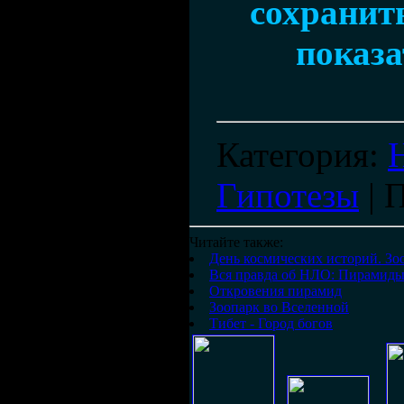
сохранить
показа
Категория
:
Гипотезы
|
П
Читайте также:
День космических историй. Зо
Вся правда об НЛО: Пирамид
Откровения пирамид
Зоопарк во Вселенной
Тибет - Город богов