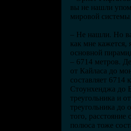
вы не нашли упо
мировой системы
– Не нашли. Но в
как мне кажется, 
основной пирамид
– 6714 метров. Де
от Кайласа до м
составляет 6714 к
Стоунхенджа до 
треугольника и о
треугольника до 
того, расстояние 
полюса тоже сост