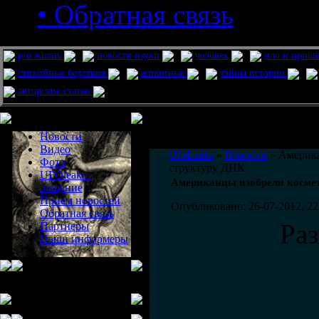
• Обратная связь
pro жизнь
новости науки
человек
нло и приш
стихийные бедствия
животные
тайны истории
авторские статьи
Меню сайта
Информация
Комментировать статьи на сайте 
Новости
публикации.
Видео
UfoLeaks
»
Новости
» Америка
Фото
структуру ДНК
UFOleaks -
Американцы изобрели косме
общение
Прием новостей
Опубликовано: 26-07-2012, 22
Обратная связь
Ра
Партнеры
Наши информеры