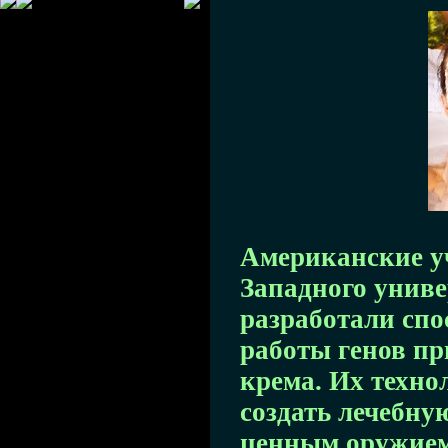
Американские у
Западного униве
разработали спо
работы генов п
крема. Их техно
создать лечебную
ценным оружием