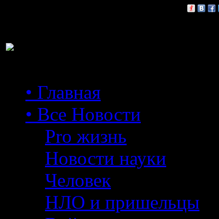
Расскажи друзьям:
• Главная
• Все Новости
Pro жизнь
Новости науки
Человек
НЛО и пришельцы