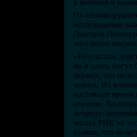
в военной и комм
По словам руково
исследований лаб
Дмитрия Нечипуре
энтузиазм америк
«Результаты дейс
но и здесь могут
первых, это испо
золота. Их влияни
настоящее время 
изучено. Во-втор
непредусмотренн
малых РНК на экс
белков, что може