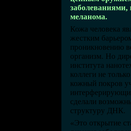
заболеваниями, 
меланома.
Кожа человека яв
жестким барьеро
проникновению в
организм. Но ди
института наноте
коллеги не тольк
кожный покров у
интерферирующих
сделали возможн
структуру ДНК.
«Это открытие ст