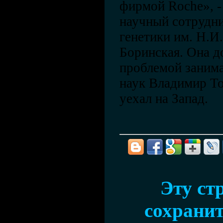
фирмой Roche», -
научный сотрудн
генетики им. Н.И
Боринская. Она д
проблемой заним
наук Владимир Т
уехал на Запад.
Эту ст
сохранит