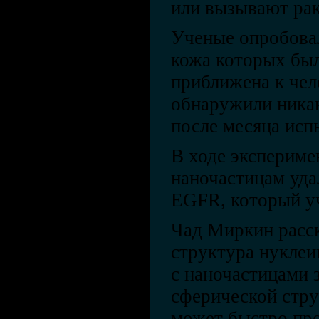
или вызывают рак
Ученые опробова
кожа которых бы
приближена к чел
обнаружили ника
после месяца исп
В ходе экспериме
наночастицам уда
EGFR, который уч
Чад Миркин расск
структура нуклеи
с наночастицами 
сферической стру
может быстро про