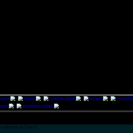
ельцы
война
планета земля
космос
стихийн
ления
авторские статьи
возможно только в течении
30
дней со дня публикации.
л цветов на Гаити