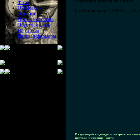
Карнавал цветов на Гаити
Фото
UFOleaks -
Опубликовано: 2-08-2012, 11:
общение
Прием новостей
Обратная связь
Партнеры
Наши информеры
В струящейся одежде и пестрых костюм
цветов» в столице Гаити.