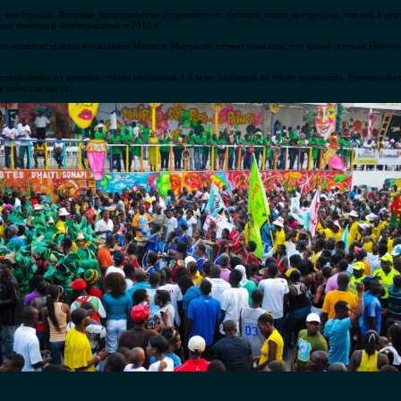
вне города. Впервые правительство устраивает их частино также за городом, так как в це
ате тяжелого землетрясения в 2010 г.
це администрация президента Мишеля Мартелли хотело показать, что также жители Порт-о
традающая от кризиса страна потратила 1,6 млн. долларов на такие торжества. Правительст
ь рабочие места.