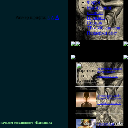
Форум
Мониторинг
планеты
A
Размер шрифта:
A
Гороскоп
A
Сонник
ТВ - 300 каналов
Поддержи сайт
Последнее видео
Короткометражка про
путешествия во
времени и эгоизм.
Битва цивилизаций с
Игорем Прокопенко.
"Письма из космоса"
а началом трехдневного «Карнавала
Странное дело.