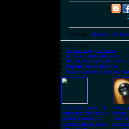
Э
Категория
:
Новости
/
Pro жиз
Читайте также:
Фестиваль вуду на Гаити
Граната, спасающая жизни
На курортном острове гибнут 
Карнавал для собак в Рио
Возле островов Тонга обнаруж
Сотни последователей
После з
культа вуду собрались в
которое
деревне недалеко от
Гаити в
столицы Гаити Порт-о-
спасате
Пренс, чтобы
высадил