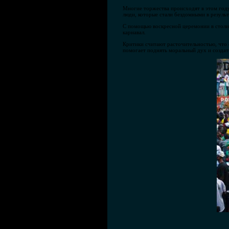
Многие торжества происходят в этом году 
люди, которые стали бездомными в результ
С помощью воскресной церемонии в столи
карнавал.
Критики считают расточительностью, что с
помогает поднять моральный дух и создат