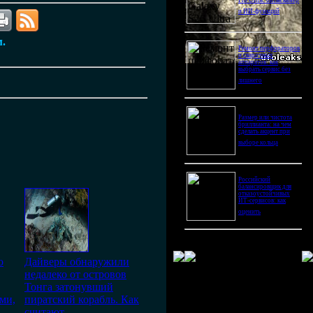
Pro Ultra: битва камер
и ИИ-функций
м.
Ремонт перфораторов
и сварочных
аппаратов: как
выбрать сервис без
лишнего
Размер или чистота
бриллианта: на чем
сделать акцент при
выборе кольца
Российский
балансировщик для
отказоустойчивых
ИТ-сервисов: как
оценить
о
Дайверы обнаружили
недалеко от островов
Тонга затонувший
ми,
пиратский корабль. Как
считают