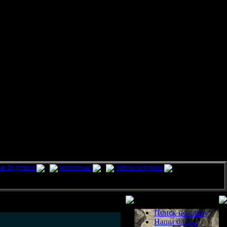
ые бедствия
животные
тайны истории
Разделы
Поиск по сайту
Наши блоги