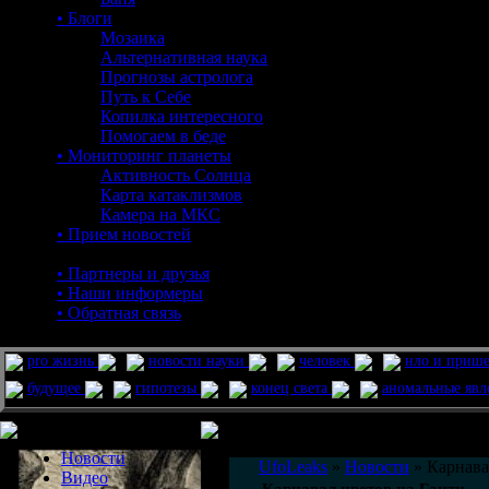
• Блоги
Мозаика
Альтернативная наука
Прогнозы астролога
Путь к Себе
Копилка интересного
Помогаем в беде
• Мониторинг планеты
Активность Солнца
Карта катаклизмов
Камера на МКС
• Прием новостей
• Партнеры и друзья
• Наши информеры
• Обратная связь
pro жизнь
новости науки
человек
нло и приш
будущее
гипотезы
конец света
аномальные яв
Меню сайта
Информация
Комментировать статьи на сайте 
Новости
UfoLeaks
»
Новости
» Карнава
Видео