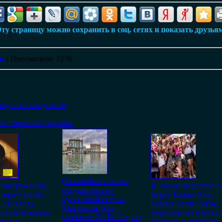
ту страницу можно сохранить в соц. сетях и показать друзья
нь
|
Просмотров
: 3270
люди от наводнения
ен пиратский корабль
Сильнейшие ливни
емлетрясения,
В Рио-де-Жанейро п
обрушились на
 опустошило
порту Капакабана
курортный остров
 2010 году,
гуляют сотни собак,
Маврикий. Как
льные команды
украшенных блестка
сообщает Би-Би-Си, по
ись в
бантами и шляпами.