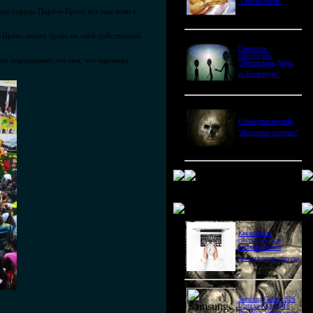
"Стрелы богов"
нтре города Порт-о-Пренс все еще живут
-Пренс имеют право на свой собственный
Секретные
территории.
во оправдывает это тем, что карнавал
"Пришельцы. Дверь
во Вселенную"
Обманутые наукой.
"Исцеление смертью"
Новое в блогах
Как выбрать
снотворное для
восстановления
режима после отпуска
Samsung Galaxy S26
Ultra vs Xiaomi 16