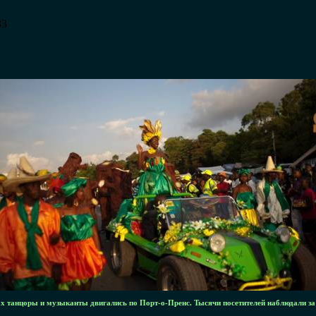
33
ах танцоры и музыканты двигались по Порт-о-Пренс. Тысячи посетителей наблюдали з