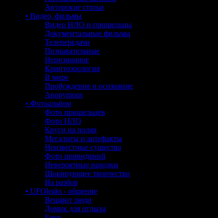
Авторские статьи
• Видео, фильмы
Видео НЛО и пришельцы
Документальные фильмы
Телепередачи
Познавательные
Непознанное
Криптозоология
В мире
Пробуждение и осознание
Anonymous
• Фотоальбом
Фото пришельцев
Фото НЛО
Круги на полях
Мегалиты и артефакты
Неизвестные существа
Фото привидений
Невероятные находки
Шокирующее творчество
На разбор
• UFOleaks - общение
Вещают люди
Домик для отдыха
Баня