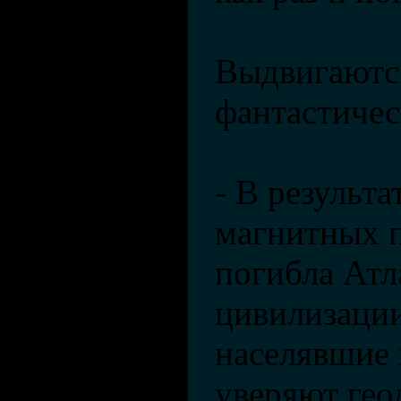
Выдвигаютс
фантастичес
- В результ
магнитных 
погибла Атл
цивилизации
населявшие 
уверяют гео