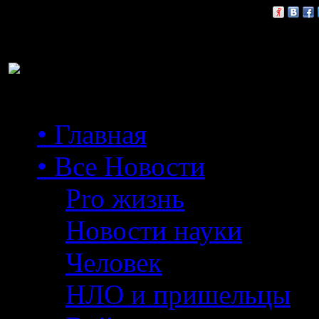
Расскажи друзьям:
• Главная
• Все Новости
Pro жизнь
Новости науки
Человек
НЛО и пришельцы