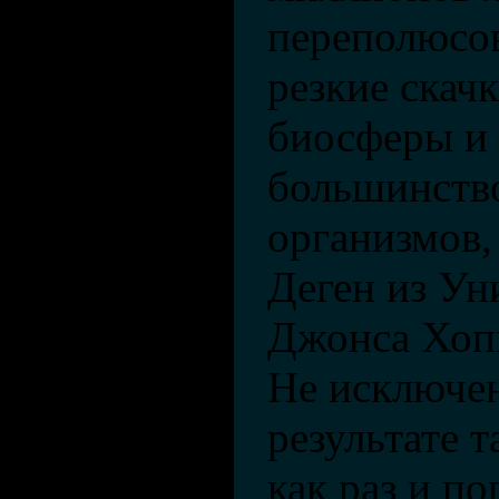
переполюсо
резкие скач
биосферы и 
большинств
организмов, 
Деген из Ун
Джонса Хоп
Не исключен
результате 
как раз и п