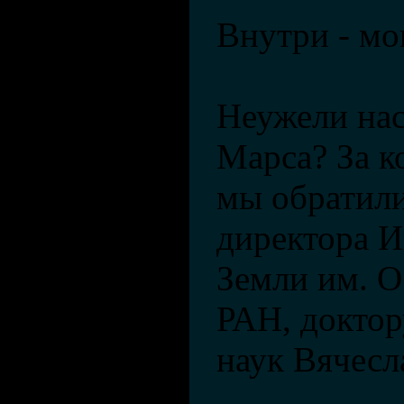
Внутри - м
Неужели нас
Марса? За 
мы обратили
директора И
Земли им. 
РАН, доктор
наук Вячесл