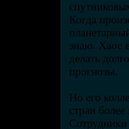
спутниковы
Когда произ
планетарный
знаю. Хаос 
делать долг
прогнозы.
Но его колл
стран более
Сотрудники