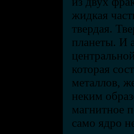
из двух фрак
жидкая часть
твердая. Тв
планеты. И 
центральной
которая сос
металлов, ж
неким образ
магнитное п
само ядро н