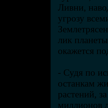
Ливни, наво
угрозу всем
Землетрясе
лик планеты
окажется по
- Судя по и
останкам ж
растений, з
миллионов л