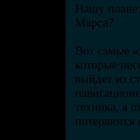
Нашу планет
Марса?
Вот самые «
которые нес
выйдет из с
навигационн
техника, а 
потеряются 