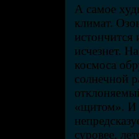
А самое худ
климат. Озо
истончится 
исчезнет. На
космоса обр
солнечной р
отклоняемы
«щитом». И 
непредсказу
суровее, лет