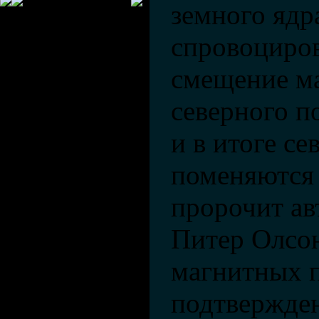
земного ядр
спровоциров
смещение м
северного п
и в итоге се
поменяются 
пророчит ав
Питер Олсон
магнитных 
подтвержде