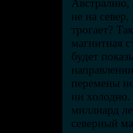
Австралию, 
не на север, 
трогает? Так
магнитная с
будет показ
направлении
перемены не
ни холодно.
миллиард л
северный м