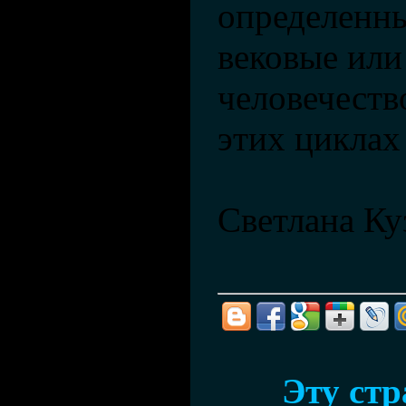
определенны
вековые или
человечеств
этих циклах
Светлана Ку
Эту ст