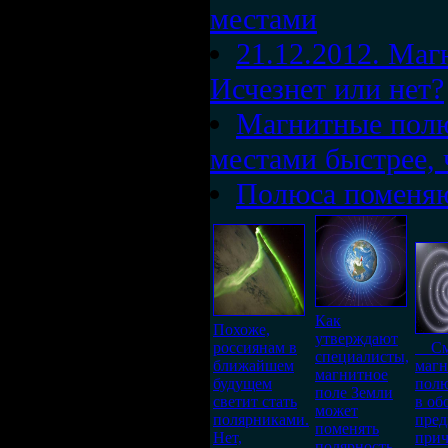
местами
21.12.2012. Маг
Исчезнет или нет?
Магнитные полю
местами быстрее, 
Полюса поменя
Как
Похоже,
утверждают
россиянам в
См
специалисты,
ближайшем
маг
магнитное
будущем
полю
поле Земли
светит стать
в об
может
полярниками.
пред
поменять
Нет,
прич
полярность