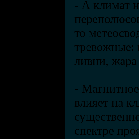
- А климат н
переполюсо
то ­метеосв
тревожные: 
ливни, жара
- Магнитное
влияет на кл
существенно
спектре про