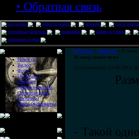
• Обратная связь
pro жизнь
новости науки
человек
нло и приш
стихийные бедствия
животные
тайны истории
авторские статьи
Меню сайта
UfoLeaks
»
Новости
» И север
И север станет югом
Новости
Видео
Опубликовано: 23-08-2012, 16
Фото
Раз
UFOleaks -
общение
Прием новостей
Обратная связь
Партнеры
Наши информеры
- Такой одн