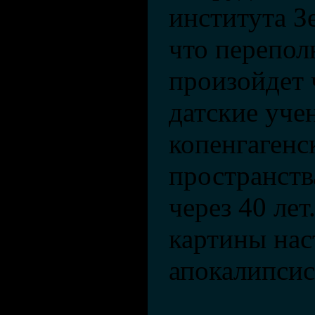
института З
что перепол
произойдет 
датские уче
копенгаген
пространств
через 40 лет
картины нас
апокалипсис