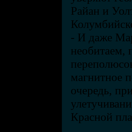
Райан и Уол
Колумбийско
- И даже Ма
необитаем, 
переполюсов
магнитное п
очередь, пр
улетучиван
Красной пла