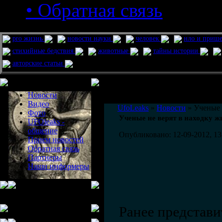
• Обратная связь
pro жизнь
новости науки
человек
нло и приш
стихийные бедствия
животные
тайны истории
авторские статьи
Меню сайта
Информация
Комментировать статьи на сайте 
Новости
публикации.
Видео
UfoLeaks
»
Новости
» Ученые 
Фото
Ученые не верят в находку 
UFOleaks -
общение
Опубликовано: 12-09-2012, 13
Прием новостей
Обратная связь
Партнеры
Наши информеры
Ранее представи