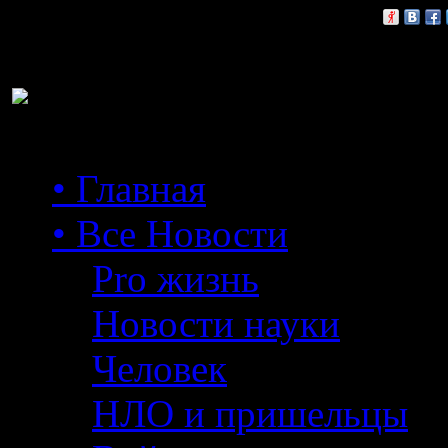
Расскажи друзьям:
• Главная
• Все Новости
Pro жизнь
Новости науки
Человек
НЛО и пришельцы