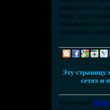
живых клеток ма
науке достаточн
становилось воз
исключали почти
Эту страницу 
сетях и 
Категория
:
Ново