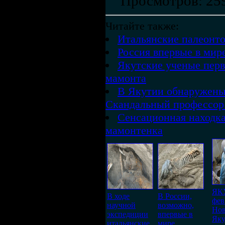
Просмотров
: 25
Читайте также:
Итальянские палеонто
Россия впервые в мир
Якутские ученые перв
мамонта
В Якутии обнаружены
Скандальный профессор 
Сенсационная находка
мамонтенка
ЯК
В ходе
В России,
фе
научной
возможно,
Нов
экспедиции
впервые в
Яку
итальянские
мире