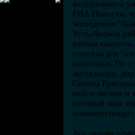
федерального у
РИА Новости, ч
экспедиция "Ян
Усть-Янском ра
клетки мамонта,
полезны для "кл
животных. По с
экспедиции, ди
Семена Григорье
найти мягкие и 
костный мозг э
млекопитающих
Агаджанян отмет