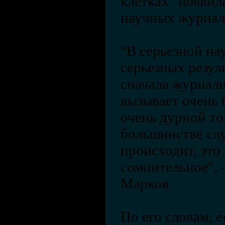
клетках" появил
научных журнал
"В серьезной на
серьезных резул
сначала журнали
вызывает очень 
очень дурной тон
большинстве слу
происходит, это 
сомнительное", 
Марков.
По его словам, 