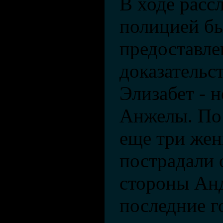
В ходе расс
полицией б
предоставле
доказательст
Элизабет - н
Анжелы. По
еще три же
пострадали 
стороны Ан
последние г