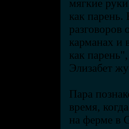
мягкие руки,
как парень.
разговоров 
карманах и 
как парень",
Элизабет жу
Пара познак
время, когд
на ферме в G