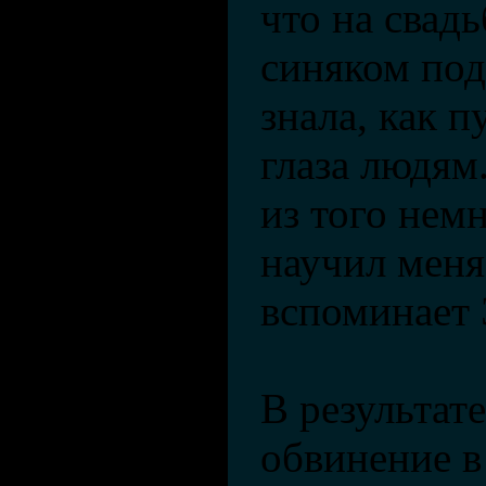
что на свад
синяком под
знала, как п
глаза людям
из того нем
научил меня
вспоминает 
В результате
обвинение в