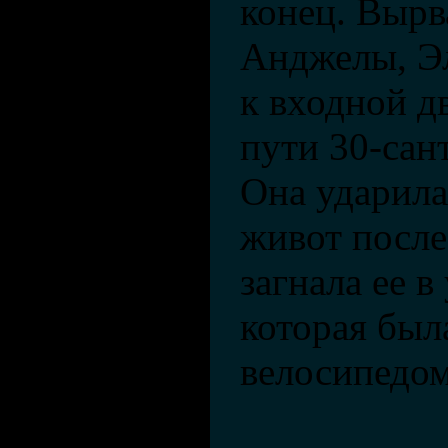
конец. Вырв
Анджелы, Э
к входной д
пути 30-сан
Она ударила
живот после 
загнала ее в
которая был
велосипедом