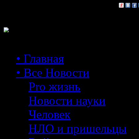
Расскажи друзьям:
• Главная
• Все Новости
Pro жизнь
Новости науки
Человек
НЛО и пришельцы