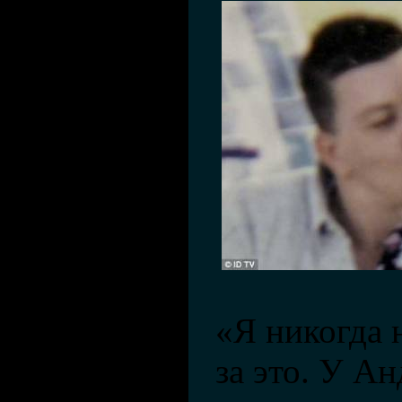
«Я никогда 
за это. У А