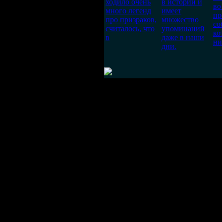
ходило очень
в истории и
во
много легенд
имеет
пр
про призраков,
множество
со
считалось, что
упоминаний
ко
в
даже в наши
ни
дни.