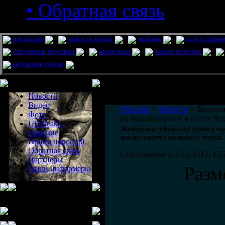
• Обратная связь
pro жизнь
новости науки
человек
нло и приш
стихийные бедствия
животные
тайны истории
авторские статьи
Меню сайта
Информация
Комментировать статьи на сайте 
Новости
публикации.
Видео
UfoLeaks
»
Новости
» Женщина
Фото
он был женщиной и носил про
UFOleaks -
Женщина, убившая своего му
общение
носил протез полового члена
Прием новостей
Обратная связь
Опубликовано: 5-12-2012, 15:
Партнеры
Разм
Наши информеры