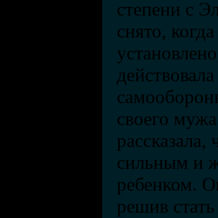
степени с Э
снято, когд
установлено
действовала
самообороны
своего муж
рассказала, 
сильным и 
ребенком. О
решив стать