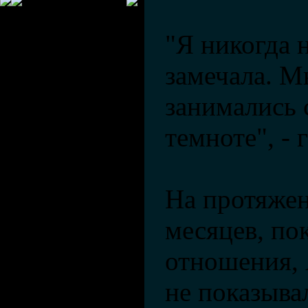
"Я никогда 
замечала. М
занимались 
темноте", - 
На протяжен
месяцев, по
отношения,
не показыв