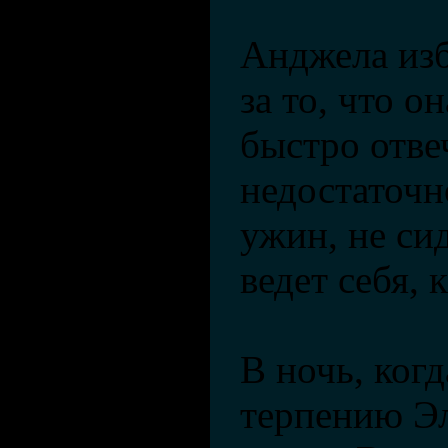
Анджела изб
за то, что о
быстро отве
недостаточн
ужин, не си
ведет себя, 
В ночь, ког
терпению Э