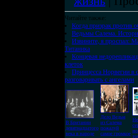
жизнь
|
Про
Читайте также:
Когда призрак против 
Ведьмы Салема. Истори
Извините, я проспал: М
Титаника
Концевая недорепликац
клеток
Принцесса Норвегии в 
разговаривать с ангелами
Дело Ведьм
Не
В Британии
из Салема
се
девятнадцатого
пожалуй
но
века в народе
самое громкое
то