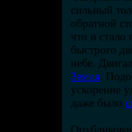
сильный тол
обратной ст
что и стало
быстрого дв
небе. Двигал
Земля
. Под
ускорение у
даже было
с
Опубликован