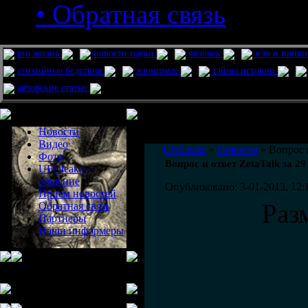
• Обратная связь
pro жизнь
новости науки
человек
нло и приш
стихийные бедствия
животные
тайны истории
авторские статьи
Меню сайта
Информация
Комментировать статьи на сайте 
Новости
публикации.
Видео
UfoLeaks
»
Новости
» Вопрос и
Фото
Вопрос и ответ ZetaTalk за 29
UFOleaks -
общение
Опубликовано: 3-01-2013, 12:
Прием новостей
Раз
Обратная связь
Партнеры
Наши информеры