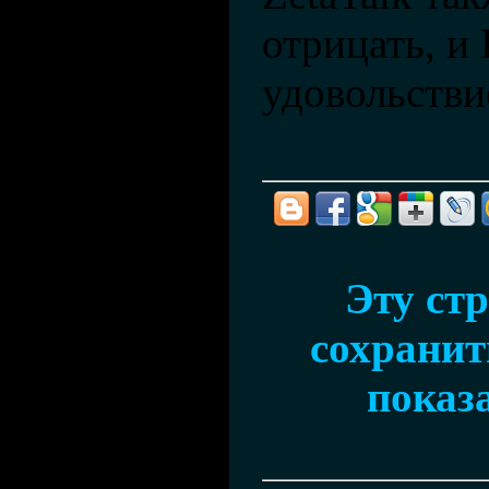
отрицать, и
удовольстви
Эту ст
сохранить
показ