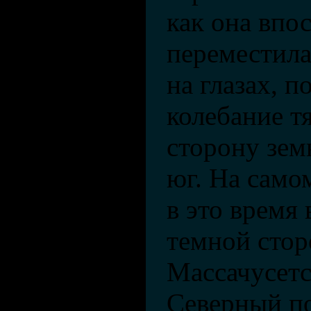
как она впо
переместилас
на глазах, п
колебание т
сторону зем
юг. На само
в это время
темной стор
Массачусетс
Северный п