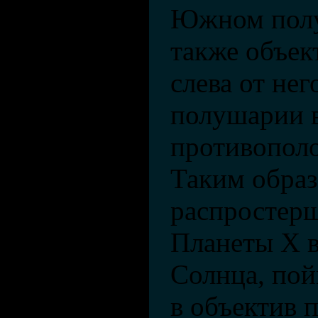
Южном полу
также объек
слева от нег
полушарии 
противопол
Таким образ
распростерш
Планеты X в
Солнца, по
в объектив 