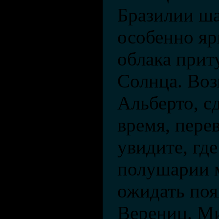
Бразилии ш
особенно яр
облака прит
Солнца. Во
Альберто, с
время, пере
увидите, гд
полушарии 
ожидать по
Верениц. Ми