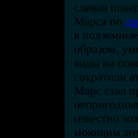
сливая пове
Марса по
др
в подземные
образом, у
воды на пов
сократили а
Марс стал п
непригодным
известно зо
моющим лот