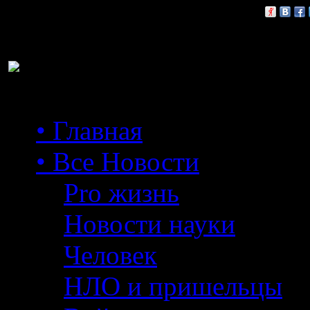
Расскажи друзьям:
• Главная
• Все Новости
Pro жизнь
Новости науки
Человек
НЛО и пришельцы