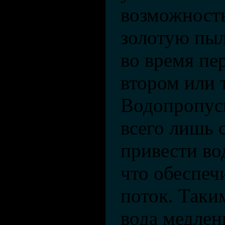
возможност
золотую пы
во время пер
втором или 
Водопропус
всего лишь 
привести во
что обеспе
поток. Таки
вода медлен