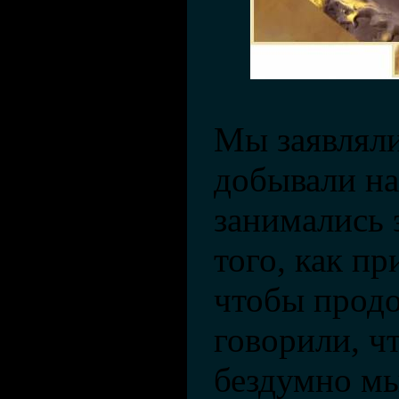
Мы заявляли
добывали на
занимались 
того, как п
чтобы прод
говорили, ч
бездумно мы