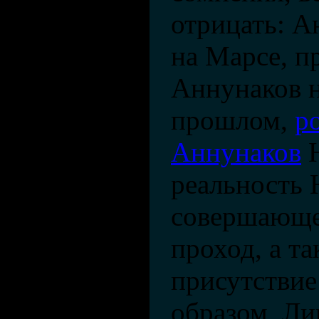
отрицать: А
на Марсе, п
Аннунаков н
прошлом,
р
Аннунаков
Н
реальность 
совершающе
проход, а т
присутствие
образом, Ли