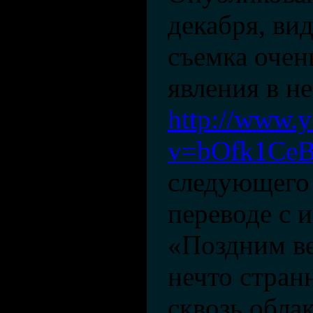
декабря, ви
съемка очен
явления в не
http://www.
v=bOfk1Ce
следующего 
переводе с 
«Поздним в
нечто стран
сквозь облак