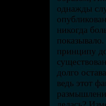
однажды слу
опубликова
никогда бол
показывало.
принципу до
существован
долго остав
ведь этот фа
размышления
делась? Изм