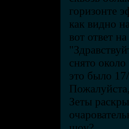
горизонте э
как видно на
вот ответ на
"Здравствуй
снято около
это было 17/
Пожалуйста,
Зеты раскры
очарователь
шоу?