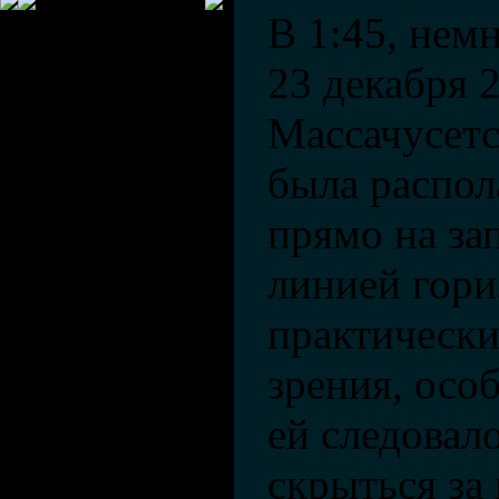
В 1:45, нем
23 декабря 2
Массачусет
была распол
прямо на зап
линией гори
практически
зрения, особ
ей следовал
скрыться за 