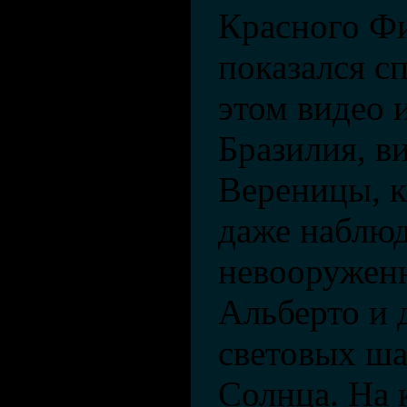
Красного Фи
показался сп
этом видео 
Бразилия, 
Вереницы, к
даже наблю
невооружен
Альберто и 
световых ша
Солнца. На 