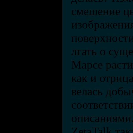
смешение цв
изображени
поверхност
лгать о сущ
Марсе расти
как и отрица
велась добы
соответстви
описаниями.
ZetaTalk так