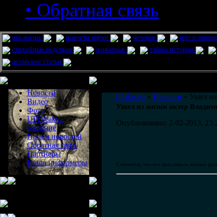
• Обратная связь
pro жизнь
новости науки
человек
нло и приш
стихийные бедствия
животные
тайны истории
авторские статьи
Меню сайта
Информация
Комментировать статьи на сайте 
Новости
UfoLeaks
»
Новости
» Ушел из
Видео
Ушел из жизни актер Владим
Фото
UFOleaks -
Опубликовано: 2-02-2013, 23:
общение
Прием новостей
Обратная связь
Партнеры
Наши информеры
Считается, что его прославила именно ро