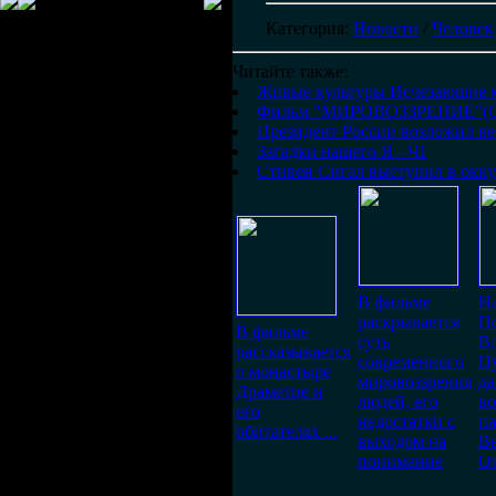
Категория
:
Новости
/
Человек
Читайте также:
Живые культуры Исчезающие м
Фильм "МИРОВОЗЗРЕНИЕ"(С
Президент России возложил ве
Загадки нашего Я - Ч1
Стивен Сигал выступил в окк
В фильме
Н
раскрывается
П
В фильме
суть
В
рассказывается
современного
Пу
о монастыре
мировоззрения
да
Драметце и
людей, его
во
его
недостатки с
п
обитателях ...
выходом на
В
понимание
О