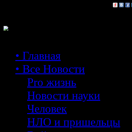
Расскажи друзьям:
• Главная
• Все Новости
Pro жизнь
Новости науки
Человек
НЛО и пришельцы