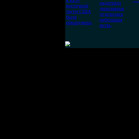
к юго-
.....
надотряда
восточной
динозавров
части США
отделилась
была
небольшая
обнаружена
ветвь