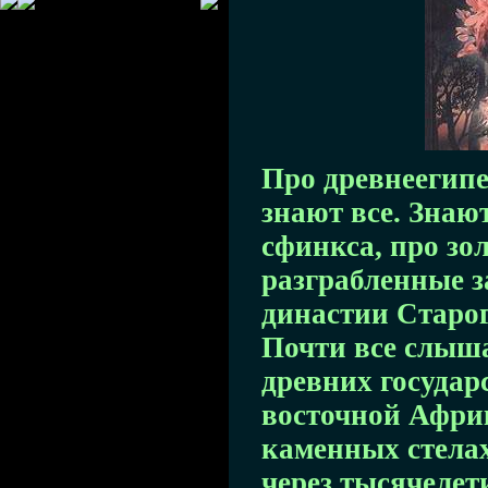
Про древнеегип
знают все. Знаю
сфинкса, про зо
разграбленные з
династии Старог
Почти все слыша
древних государ
восточной Африк
каменных стела
через тысячелет