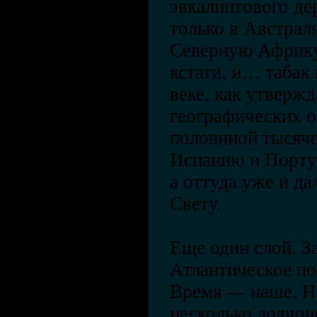
эвкалиптового де
только в Австрали
Северную Африку
кстати, и… табак
веке, как утверж
географических от
половиной тысяче
Испанию и Португ
а оттуда уже и д
Свету.
Еще один слой. З
Атлантическое по
Время — наше. На
несколько лодчон