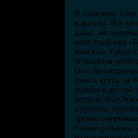
В «нижнем» слое 
и догоны. Изучат
давно, но подлин
известный нам «Б
началось. Среди 
не вызвала особог
была безукоризне
узкого круга, не 
появился другой т
автором был Эрик
астроном, прочит
проанализировав
Гэррье разыскал 
малоизвестную ра