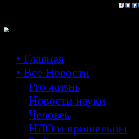
Расскажи друзьям:
• Главная
• Все Новости
Pro жизнь
Новости науки
Человек
НЛО и пришельцы