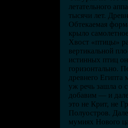
летательного аппа
тысячи лет. Древ
Обтекаемая форм
крыло самолетное,
Хвост «птицы» р
вертикальной плос
истинных птиц о
горизонтально. П
древнего Египта 
уж речь зашла о 
добавим — и дале
это не Крит, не Г
Полуостров. Дал
мумиях Нового ц