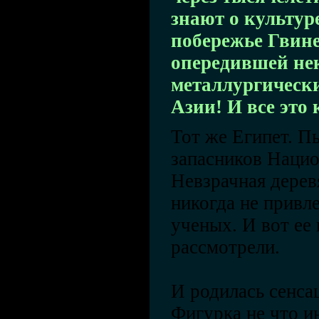
знают о культур
побережье Гвине
опередившей не
металлургическ
Азии! И все это
Тот же Египет. П
запасников Нацио
Невзрачная дерев
никогда не привл
ученых. И вот ее 
рассмотрели.
И родилась сенса
Фигурка не что и