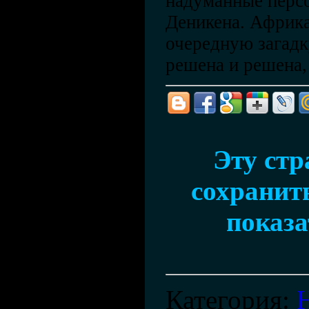
надуманные перс
Деникена. Африка
очередную загадк
решена и решена, 
Эту ст
сохранить
показа
Категория
: