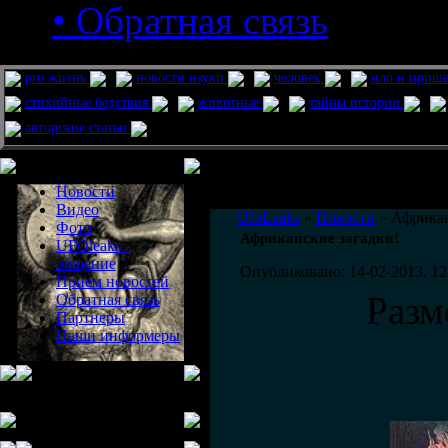
• Обратная связь
pro жизнь
новости науки
человек
нло и приш
стихийные бедствия
животные
тайны истории
авторские статьи
Меню сайта
Информация
Комментировать статьи на сайте 
Новости
публикации.
Видео
UfoLeaks
»
Новости
» Африкан
Фото
Африканские загадки!
UFOleaks -
общение
Опубликовано: 14-02-2013, 12
Прием новостей
Разм
Обратная связь
Партнеры
Наши информеры