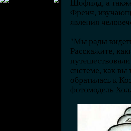
Шофилд, а такж
Френч, изучающ
явления человеч
"Мы рады видеть
Расскажите, как
путешествовали
системе, как вы 
обратилась к Ко
фотомодель Хол