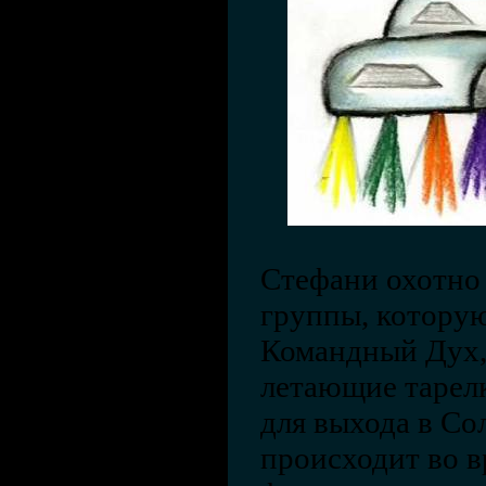
Стефани охотно 
группы, котору
Командный Дух,
летающие тарел
для выхода в Со
происходит во в