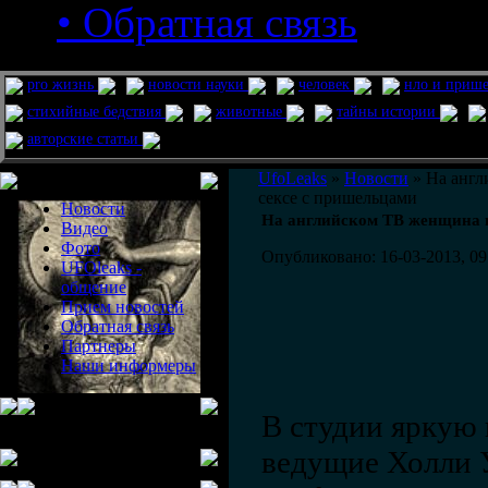
• Обратная связь
pro жизнь
новости науки
человек
нло и приш
стихийные бедствия
животные
тайны истории
авторские статьи
Меню сайта
UfoLeaks
»
Новости
» На англ
сексе с пришельцами
Новости
На английском ТВ женщина п
Видео
Фото
Опубликовано: 16-03-2013, 09
UFOleaks -
общение
Прием новостей
Обратная связь
Партнеры
Наши информеры
В студии яркую 
ведущие Холли 