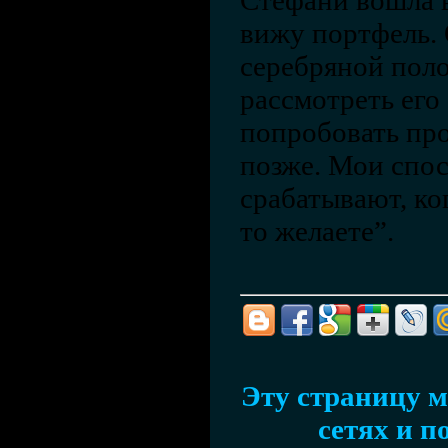
Стефани вошла в
вижу портфель.
серебряной поло
рассмотреть ег
попробовать пр
позже. Мои спо
срабатывают, ко
то желаете”.
Эту страницу м
сетях и п