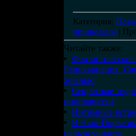
Категория
:
Ново
пришельцы
|
Пр
Читайте также:
Фантастические
Реинкарнация. Св
жизнью
Секретные терр
инопланетян
Интимные встре
В Нью-Йорке выс
нельзя увидеть