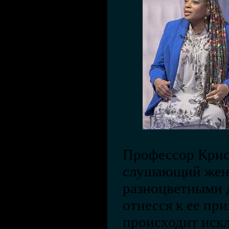
Профессор Крис
слушающий жен
разноцветными 
отнесся к ее при
происходит искл