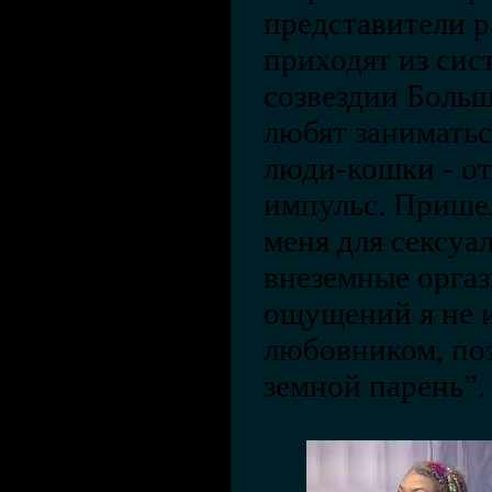
представители р
приходят из сис
созвездии Больш
любят заниматьс
люди-кошки - от
импульс. Прише
меня для сексуа
внеземные орга
ощущений я не 
любовником, по
земной парень”.