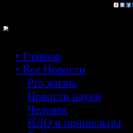
Расскажи друзьям:
• Главная
• Все Новости
Pro жизнь
Новости науки
Человек
НЛО и пришельцы