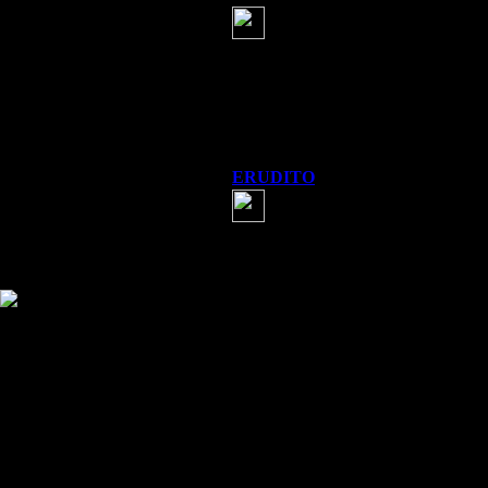
Честно сказать, 
на самом деле...
Я бы не стала на 
рассказывать подо
ERUDITO
(16 марта 2013 19:25)
Хорошо подготовленная рек
Информация
Комментировать статьи на сайте 
публикации.