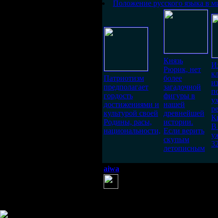
Положение русского языка в м
Князь
И
Рюрик, нет
к
Патриотизм
более
и
предполагает
загадочной
п
гордость
фигуры в
у
достижениями и
нашей
р
культурой своей
древнейшей
К
Родины, расы,
истории.
В
национальности,
Если верить
у
скупым
3
летописным
aiwa
(13 мая 2013 15:33)
печально, но это факт.
Информация
Комментировать статьи на сайте 