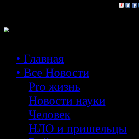
Расскажи друзьям:
• Главная
• Все Новости
Pro жизнь
Новости науки
Человек
НЛО и пришельцы