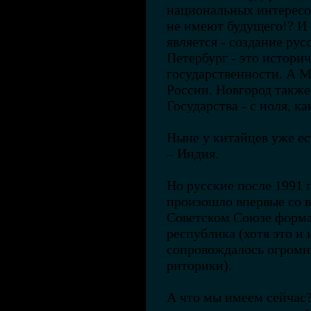
национальных интересов
не имеют будущего!? И
является - создание ру
Петербург - это истори
государственности. А М
России. Новгород также
Государства - с ноля, ка
Ныне у китайцев уже ес
– Индия.
Но русские после 1991 
произошло впервые со в
Советском Союзе форма
республика (хотя это и 
сопровождалось огромн
риторики).
А что мы имеем сейчас