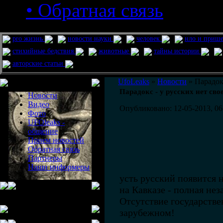
• Обратная связь
pro жизнь
новости науки
человек
нло и приш
стихийные бедствия
животные
тайны истории
авторские статьи
Меню сайта
UfoLeaks
»
Новости
» Парадокс
Парадокс - у русских нет сво
Новости
Видео
Опубликовано: 12-05-2013, 06
Фото
UFOleaks -
общение
Прием новостей
Обратная связь
Партнеры
Наши информеры
усть русский появится 
на Кавказе - полная не
Отсутствие государств
зарубежном!