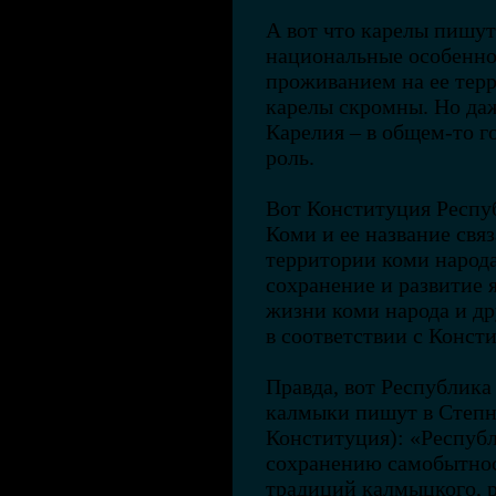
А вот что карелы пишут
национальные особенно
проживанием на ее терри
карелы скромны. Но даж
Карелия – в общем-то г
роль.
Вот Конституция Респу
Коми и ее название свя
территории коми народа
сохранение и развитие 
жизни коми народа и д
в соответствии с Конст
Правда, вот Республика
калмыки пишут в Степн
Конституция): «Респуб
сохранению самобытнос
традиций калмыцкого, р