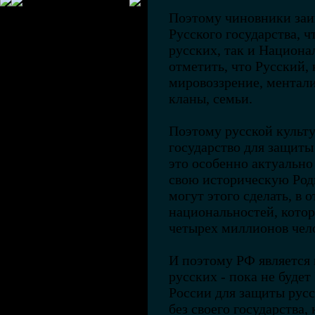
Поэтому чиновники заи
Русского государства, ч
русских, так и Национа
отметить, что Русский, 
мировоззрение, менталит
кланы, семьи.
Поэтому русской культ
государство для защиты
это особенно актуально 
свою историческую Род
могут этого сделать, в 
национальностей, котор
четырех миллионов чел
И поэтому РФ является 
русских - пока не будет
России для защиты русс
без своего государства,