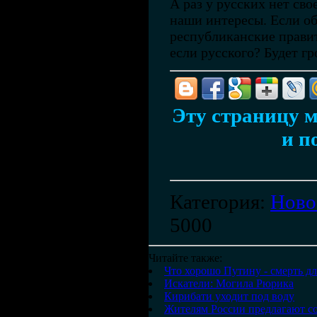
А раз у русских нет сво
наши интересы. Если об
республиканские правит
если русского? Будет г
Эту страницу м
и п
Категория
:
Ново
5000
Читайте также:
Что хорошо Путину - смерть дл
Искатели: Могила Рюрика
Кирибати уходит под воду
Жителям России предлагают с