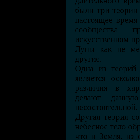
длительного вре
были три теории
настоящее время
сообщества п
искусственном п
Луны как не ме
другие.
Одна из теорий 
является осколк
различия в хар
делают данную
несостоятельной.
Другая теория со
небесное тело обр
что и Земля, из 