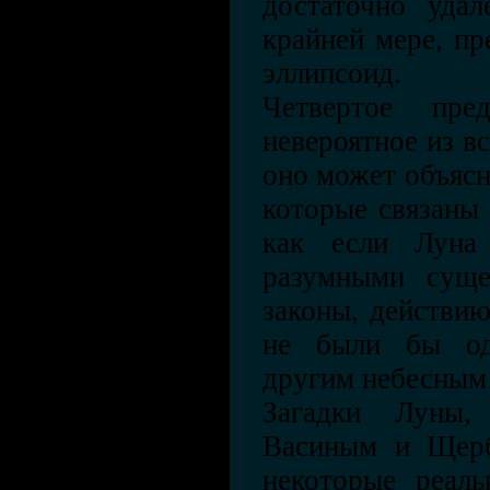
достаточно удал
крайней мере, пр
эллипсоид.
Четвертое пр
невероятное из вс
оно может объясн
которые связаны 
как если Луна 
разумными суще
законы, действию
не были бы од
другим небесным 
Загадки Луны,
Васиным и Щерб
некоторые реаль