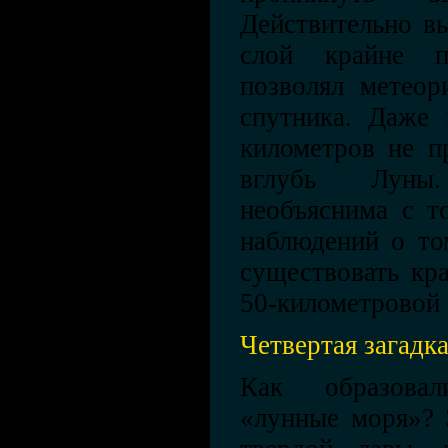
Действительно вы
слой крайне п
позволял метеор
спутника. Даже 
километров не п
вглубь Луны
необъяснима с т
наблюдений о то
существовать кр
50-километровой 
Четвертая загадк
Как образова
«лунные моря»? 