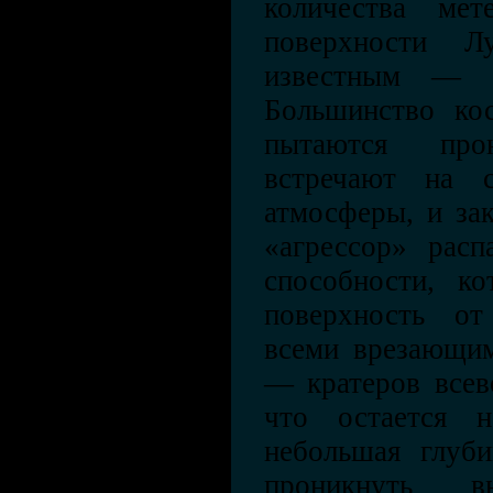
количества мет
поверхности Л
известным — о
Большинство кос
пытаются про
встречают на 
атмосферы, и зак
«агрессор» расп
способности, к
поверхность от
всеми врезающим
— кратеров всев
что остается н
небольшая глуби
проникнуть в