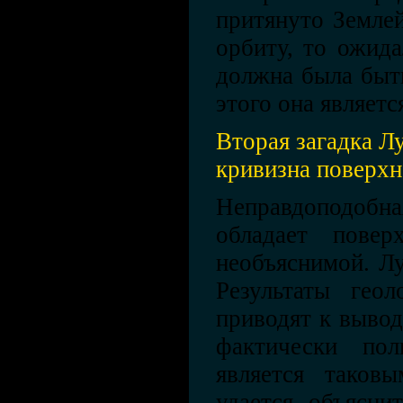
притянуто Земле
орбиту, то ожида
должна была быт
этого она являетс
Вторая загадка Л
кривизна поверх
Неправдоподобн
обладает повер
необъяснимой. Лу
Результаты геол
приводят к вывод
фактически п
является таков
удается объясни