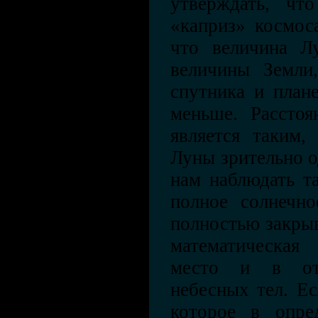
утверждать, чт
«каприз» космос
что величина Лу
величины Земли
спутника и план
меньше. Рассто
является таким,
Луны зрительно о
нам наблюдать та
полное солнечно
полностью закрыв
математическая
место и в от
небесных тел. Е
которое в опре