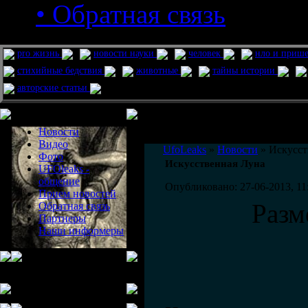
• Обратная связь
pro жизнь
новости науки
человек
нло и приш
стихийные бедствия
животные
тайны истории
авторские статьи
Меню сайта
Информация
Комментировать статьи на сайте 
Новости
публикации.
Видео
UfoLeaks
»
Новости
» Искусст
Фото
Искусственная Луна
UFOleaks -
общение
Опубликовано: 27-06-2013, 11
Прием новостей
Разм
Обратная связь
Партнеры
Наши информеры