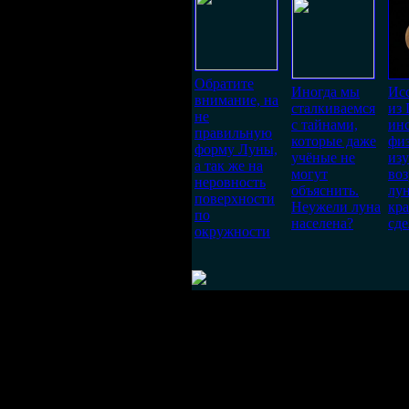
Обратите
Иногда мы
Ис
внимание, на
сталкиваемся
из
не
с тайнами,
ин
правильную
которые даже
фи
форму Луны,
учёные не
из
а так же на
могут
воз
неровность
объяснить.
лу
поверхности
Неужели луна
кра
по
населена?
сд
окружности