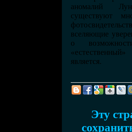
аномалий Лу
существуют мн
фотосвидетель
вселяющие уверен
о возможнос
«естественный
является.
Эту ст
сохранить