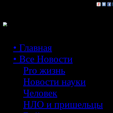
Расскажи друзьям:
• Главная
• Все Новости
Pro жизнь
Новости науки
Человек
НЛО и пришельцы