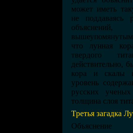
может иметь так
не поддаваясь 
объяснений
вышеупомянутыми
что лунная кор
твердого тит
действительно, б
кора и скалы 
уровень содержа
русских ученых
толщина слоя тита
Третья загадка Л
Объяснение 