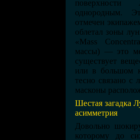
поверхности
однородным. 
отмечен экипажем
облетал зоны лу
«Mass Concentr
массы) — это мес
существует веще
или в большом к
тесно связано с 
масконы располо
Шестая загадка Л
асимметрия
Довольно шокир
которому до си