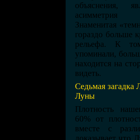
объяснения, яв
асимметрия 
Знаменитая «тем
гораздо больше к
рельефа. К т
упоминали, больш
находится на ст
видеть.
Седьмая загадка 
Луны
Плотность нашег
60% от плотнос
вместе с разли
доказывает что Л