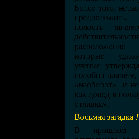
Более того, неск
предположить,
полость являе
действительност
расположение 
которые удало
ученые утвержда
подобно планете,
«наоборот», и н
как довод в поль
отливки».
Восьмая загадка 
В прошлом с