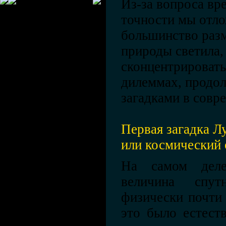
Из-за вопроса вр
точности мы отло
большинство раз
природы светила,
сконцентрировать
дилеммах, продо
загадками в совр
Первая загадка Л
или космический
На самом дел
величина спу
физически почти
это было естест